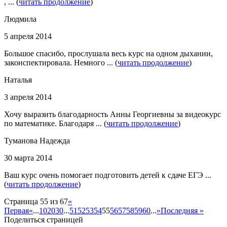
, ... (
читать продолжение
)
Людмила
5 апреля 2014
Большое спасибо, прослушала весь курс на одном дыхании,
законспектировала. Немного ... (
читать продолжение
)
Наталья
3 апреля 2014
Хочу выразить благодарность Анны Георгиевны за видеокурс
по математике. Благодаря ... (
читать продолжение
)
Туманова Надежда
30 марта 2014
Ваш курс очень помогает подготовить детей к сдаче ЕГЭ ...
(
читать продолжение
)
Страница 55 из 67
«
Первая
«
...
10
20
30
...
51
52
53
54
55
56
57
58
59
60
...
»
Последняя »
Поделиться страницей