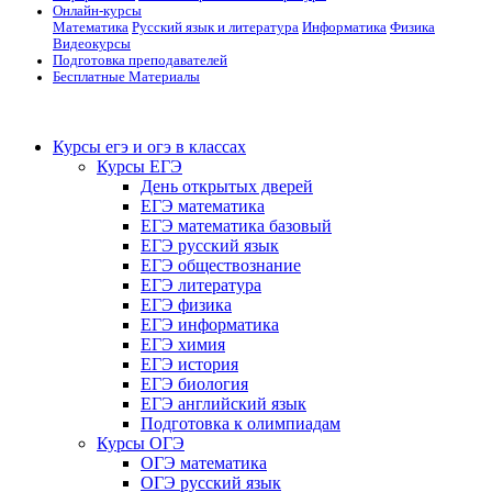
Онлайн-курсы
Математика
Русский язык и литература
Информатика
Физика
Видеокурсы
Подготовка преподавателей
Бесплатные Материалы
Курсы егэ и огэ в классах
Курсы ЕГЭ
День открытых дверей
ЕГЭ математика
ЕГЭ математика базовый
ЕГЭ русский язык
ЕГЭ обществознание
ЕГЭ литература
ЕГЭ физика
ЕГЭ информатика
ЕГЭ химия
ЕГЭ история
ЕГЭ биология
ЕГЭ английский язык
Подготовка к олимпиадам
Курсы ОГЭ
ОГЭ математика
ОГЭ русский язык