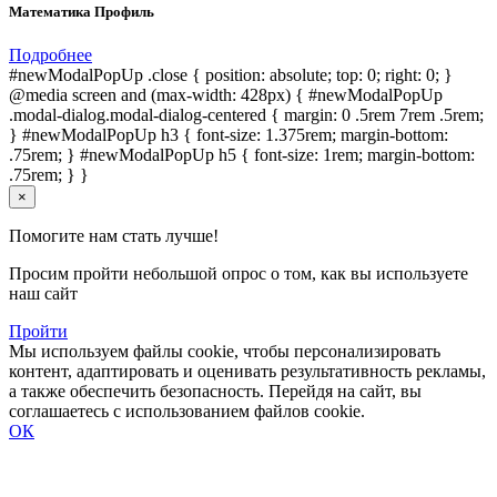
Математика Профиль
Подробнее
#newModalPopUp .close { position: absolute; top: 0; right: 0; }
@media screen and (max-width: 428px) { #newModalPopUp
.modal-dialog.modal-dialog-centered { margin: 0 .5rem 7rem .5rem;
} #newModalPopUp h3 { font-size: 1.375rem; margin-bottom:
.75rem; } #newModalPopUp h5 { font-size: 1rem; margin-bottom:
.75rem; } }
×
Помогите нам стать лучше!
Просим пройти небольшой опрос о том, как вы используете
наш сайт
Пройти
Мы используем файлы cookie, чтобы персонализировать
контент, адаптировать и оценивать результативность рекламы,
а также обеспечить безопасность. Перейдя на сайт, вы
соглашаетесь с использованием файлов cookie.
ОК