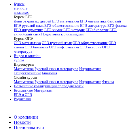
Курсы
егэ и огэ
в классах
Курсы ЕГЭ
День открытых дверей
ЕГЭ математика
ЕГЭ математика базовый
ЕГЭ русский язык
ЕГЭ обществознание
ЕГЭ литература
ЕГЭ физика
ЕГЭ информатика
ЕГЭ химия
ЕГЭ история
ЕГЭ биология
ЕГЭ
английский язык
Подготовка к олимпиадам
Курсы ОГЭ
ОГЭ математика
ОГЭ русский язык
ОГЭ обществознание
ОГЭ
химия
ОГЭ биология
ОГЭ информатика
ОГЭ история
ОГЭ
литература
Видео и онлайн-
курсы
Видеокурсы
Математика
Русский язык и литература
Информатика
Обществознание
Биология
Онлайн курсы
Математика
Русский язык и литература
Информатика
Физика
Повышение квалификации преподавателей
Бесплатные Материалы
ЕГЭ и ОГЭ
Родителям
О компании
Новости
Преподаватели