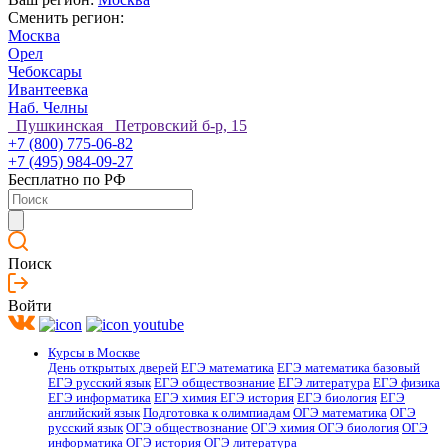
Сменить регион:
Москва
Орел
Чебоксары
Ивантеевка
Наб. Челны
Пушкинская Петровский б-р, 15
+7 (800) 775-06-82
+7 (495) 984-09-27
Бесплатно по РФ
Поиск
Войти
Курсы в Москве
День открытых дверей
ЕГЭ математика
ЕГЭ математика базовый
ЕГЭ русский язык
ЕГЭ обществознание
ЕГЭ литература
ЕГЭ физика
ЕГЭ информатика
ЕГЭ химия
ЕГЭ история
ЕГЭ биология
ЕГЭ
английский язык
Подготовка к олимпиадам
ОГЭ математика
ОГЭ
русский язык
ОГЭ обществознание
ОГЭ химия
ОГЭ биология
ОГЭ
информатика
ОГЭ история
ОГЭ литература