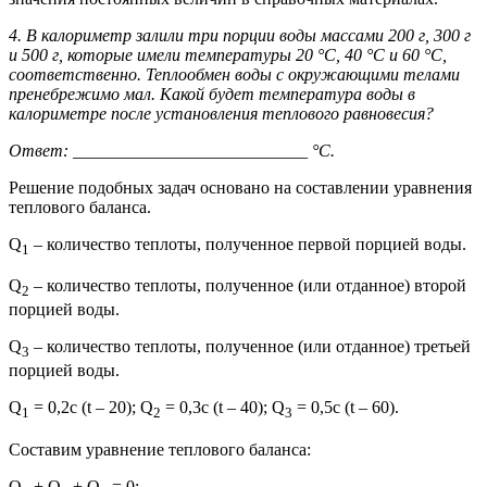
4. В калориметр залили три порции воды массами 200 г, 300 г
и 500 г, которые имели температуры 20 °C, 40 °C и 60 °C,
соответственно. Теплообмен воды с окружающими телами
пренебрежимо мал. Какой будет температура воды в
калориметре после установления теплового равновесия?
Ответ: ___________________________ °C.
Решение подобных задач основано на составлении уравнения
теплового баланса.
Q
– количество теплоты, полученное первой порцией воды.
1
Q
– количество теплоты, полученное (или отданное) второй
2
порцией воды.
Q
– количество теплоты, полученное (или отданное) третьей
3
порцией воды.
Q
= 0,2c (t – 20); Q
= 0,3с (t – 40); Q
= 0,5с (t – 60).
1
2
3
Составим уравнение теплового баланса:
Q
+ Q
+ Q
= 0;