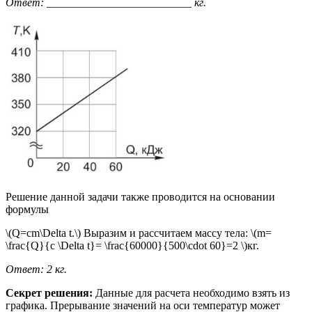
Ответ: __________________________ кг.
Решение данной задачи также проводится на основании
формулы
\(Q=cm\Delta t.\) Выразим и рассчитаем массу тела: \(m=
\frac{Q}{c \Delta t}= \frac{60000}{500\cdot 60}=2 \)кг.
Ответ: 2 кг.
Секрет решения:
Данные для расчета необходимо взять из
графика. Прерывание значений на оси температур может