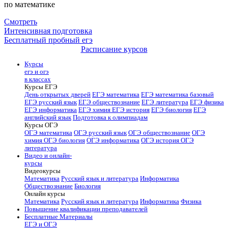
по математике
Смотреть
Интенсивная подготовка
Бесплатный пробный егэ
Расписание курсов
Курсы
егэ и огэ
в классах
Курсы ЕГЭ
День открытых дверей
ЕГЭ математика
ЕГЭ математика базовый
ЕГЭ русский язык
ЕГЭ обществознание
ЕГЭ литература
ЕГЭ физика
ЕГЭ информатика
ЕГЭ химия
ЕГЭ история
ЕГЭ биология
ЕГЭ
английский язык
Подготовка к олимпиадам
Курсы ОГЭ
ОГЭ математика
ОГЭ русский язык
ОГЭ обществознание
ОГЭ
химия
ОГЭ биология
ОГЭ информатика
ОГЭ история
ОГЭ
литература
Видео и онлайн-
курсы
Видеокурсы
Математика
Русский язык и литература
Информатика
Обществознание
Биология
Онлайн курсы
Математика
Русский язык и литература
Информатика
Физика
Повышение квалификации преподавателей
Бесплатные Материалы
ЕГЭ и ОГЭ