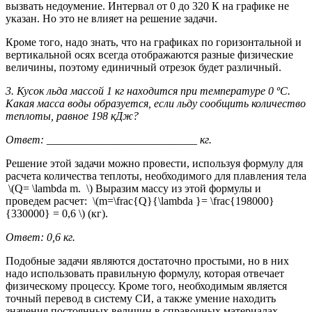
вызвать недоумение. Интервал от 0 до 320 К на графике не
указан. Но это не влияет на решение задачи.
Кроме того, надо знать, что на графиках по горизонтальной и
вертикальной осях всегда отображаются разные физические
величины, поэтому единичный отрезок будет различный.
3. Кусок льда массой 1 кг находится при температуре 0 ºС.
Какая масса воды образуется, если льду сообщить количество
теплоты, равное 198 кДж?
Ответ: ___________________________ кг.
Решение этой задачи можно провести, используя формулу для
расчета количества теплоты, необходимого для плавления тела
\(Q= \lambda m. \) Выразим массу из этой формулы и
проведем расчет: \(m=\frac{Q}{\lambda }= \frac{198000}
{330000} = 0,6 \) (кг).
Ответ: 0,6 кг.
Подобные задачи являются достаточно простыми, но в них
надо использовать правильную формулу, которая отвечает
физическому процессу. Кроме того, необходимым является
точный перевод в систему СИ, а также умение находить
значения постоянных величин в справочных материалах.