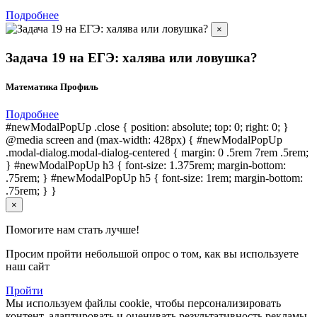
Подробнее
×
Задача 19 на ЕГЭ: халява или ловушка?
Математика Профиль
Подробнее
#newModalPopUp .close { position: absolute; top: 0; right: 0; }
@media screen and (max-width: 428px) { #newModalPopUp
.modal-dialog.modal-dialog-centered { margin: 0 .5rem 7rem .5rem;
} #newModalPopUp h3 { font-size: 1.375rem; margin-bottom:
.75rem; } #newModalPopUp h5 { font-size: 1rem; margin-bottom:
.75rem; } }
×
Помогите нам стать лучше!
Просим пройти небольшой опрос о том, как вы используете
наш сайт
Пройти
Мы используем файлы cookie, чтобы персонализировать
контент, адаптировать и оценивать результативность рекламы,