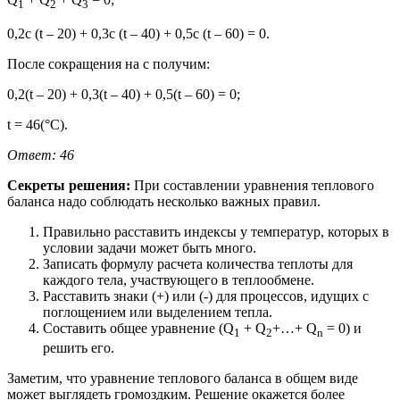
1
2
3
0,2c (t – 20) + 0,3с (t – 40) + 0,5с (t – 60) = 0.
После сокращения на с получим:
0,2(t – 20) + 0,3(t – 40) + 0,5(t – 60) = 0;
t = 46(°C).
Ответ: 46
Секреты решения:
При составлении уравнения теплового
баланса надо соблюдать несколько важных правил.
Правильно расставить индексы у температур, которых в
условии задачи может быть много.
Записать формулу расчета количества теплоты для
каждого тела, участвующего в теплообмене.
Расставить знаки (+) или (-) для процессов, идущих с
поглощением или выделением тепла.
Составить общее уравнение (Q
+ Q
+…+ Q
= 0) и
1
2
n
решить его.
Заметим, что уравнение теплового баланса в общем виде
может выглядеть громоздким. Решение окажется более