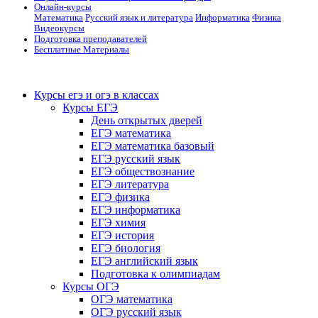
Онлайн-курсы
Математика
Русский язык и литература
Информатика
Физика
Видеокурсы
Подготовка преподавателей
Бесплатные Материалы
Курсы егэ и огэ в классах
Курсы ЕГЭ
День открытых дверей
ЕГЭ математика
ЕГЭ математика базовый
ЕГЭ русский язык
ЕГЭ обществознание
ЕГЭ литература
ЕГЭ физика
ЕГЭ информатика
ЕГЭ химия
ЕГЭ история
ЕГЭ биология
ЕГЭ английский язык
Подготовка к олимпиадам
Курсы ОГЭ
ОГЭ математика
ОГЭ русский язык