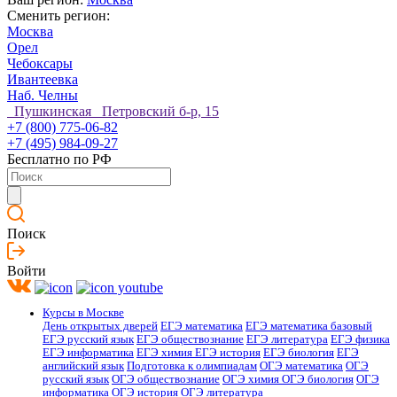
Сменить регион:
Москва
Орел
Чебоксары
Ивантеевка
Наб. Челны
Пушкинская Петровский б-р, 15
+7 (800) 775-06-82
+7 (495) 984-09-27
Бесплатно по РФ
Поиск
Войти
Курсы в Москве
День открытых дверей
ЕГЭ математика
ЕГЭ математика базовый
ЕГЭ русский язык
ЕГЭ обществознание
ЕГЭ литература
ЕГЭ физика
ЕГЭ информатика
ЕГЭ химия
ЕГЭ история
ЕГЭ биология
ЕГЭ
английский язык
Подготовка к олимпиадам
ОГЭ математика
ОГЭ
русский язык
ОГЭ обществознание
ОГЭ химия
ОГЭ биология
ОГЭ
информатика
ОГЭ история
ОГЭ литература