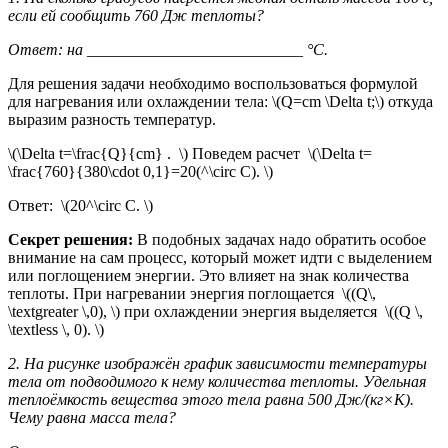
если ей сообщить 760 Дж теплоты?
Ответ: на ___________________________ °С.
Для решения задачи необходимо воспользоваться формулой
для нагревания или охлаждении тела: \(Q=cm \Delta t;\) откуда
выразим разность температур.
\(\Delta t=\frac{Q}{cm} . \) Поведем расчет \(\Delta t=
\frac{760}{380\cdot 0,1}=20(^\circ C). \)
Ответ: \(20^\circ C. \)
Секрет решения:
В подобных задачах надо обратить особое
внимание на сам процесс, который может идти с выделением
или поглощением энергии. Это влияет на знак количества
теплоты. При нагревании энергия поглощается \((Q\,
\textgreater \,0), \) при охлаждении энергия выделяется \((Q \,
\textless \, 0). \)
2. На рисунке изображён график зависимости температуры
тела от подводимого к нему количества теплоты. Удельная
теплоёмкость вещества этого тела равна 500 Дж/(кг
×
К).
Чему равна масса тела?