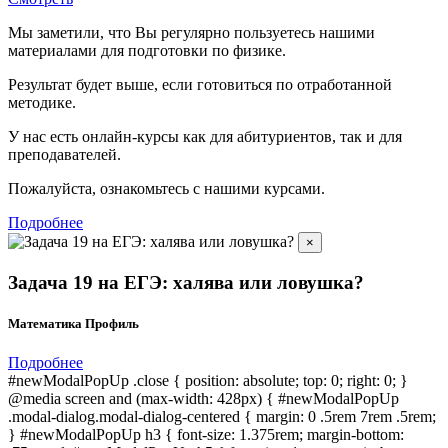
Мы заметили, что Вы регулярно пользуетесь нашими
материалами для подготовки по
физике.
Результат будет выше, если готовиться по отработанной
методике.
У нас есть онлайн-курсы как для абитуриентов, так и для
преподавателей.
Пожалуйста, ознакомьтесь с нашими курсами.
Подробнее
×
Задача 19 на ЕГЭ: халява или ловушка?
Математика Профиль
Подробнее
#newModalPopUp .close { position: absolute; top: 0; right: 0; }
@media screen and (max-width: 428px) { #newModalPopUp
.modal-dialog.modal-dialog-centered { margin: 0 .5rem 7rem .5rem;
} #newModalPopUp h3 { font-size: 1.375rem; margin-bottom: