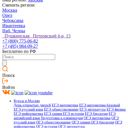
Сменить регион:
Москва
Орел
Чебоксары
Ивантеевка
Наб. Челны
Пушкинская Петровский б-р, 15
+7 (800) 775-06-82
+7 (495) 984-09-27
Бесплатно по РФ
Поиск
Войти
Курсы в Москве
День открытых дверей
ЕГЭ математика
ЕГЭ математика базовый
ЕГЭ русский язык
ЕГЭ обществознание
ЕГЭ литература
ЕГЭ физика
ЕГЭ информатика
ЕГЭ химия
ЕГЭ история
ЕГЭ биология
ЕГЭ
английский язык
Подготовка к олимпиадам
ОГЭ математика
ОГЭ
русский язык
ОГЭ обществознание
ОГЭ химия
ОГЭ биология
ОГЭ
информатика
ОГЭ история
ОГЭ литература