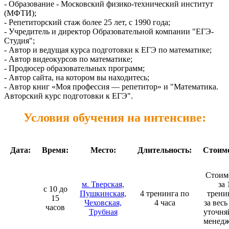
- Образование - Московский физико-технический институт
(МФТИ);
- Репетиторский стаж более 25 лет, с 1990 года;
- Учредитель и директор Образовательной компании "ЕГЭ-
Студия";
- Автор и ведущая курса подготовки к ЕГЭ по математике;
- Автор видеокурсов по математике;
- Продюсер образовательных программ;
- Автор сайта, на котором вы находитесь;
- Автор книг «Моя профессия — репетитор» и "Математика.
Авторский курс подготовки к ЕГЭ".
Условия обучения на интенсиве:
Дата:
Время:
Место:
Длительность:
Стоимо
Стоим
м. Тверская,
за 
с 10 до
Пушкинская,
4 тренинга по
трени
15
Чеховская,
4 часа
за весь
часов
Трубная
уточня
менедж