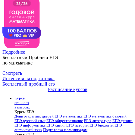
Подробнее
Бесплатный Пробный ЕГЭ
по математике
Смотреть
Интенсивная подготовка
Бесплатный пробный егэ
Расписание курсов
Курсы
егэ и огэ
в классах
Курсы ЕГЭ
День открытых дверей
ЕГЭ математика
ЕГЭ математика базовый
ЕГЭ русский язык
ЕГЭ обществознание
ЕГЭ литература
ЕГЭ физика
ЕГЭ информатика
ЕГЭ химия
ЕГЭ история
ЕГЭ биология
ЕГЭ
английский язык
Подготовка к олимпиадам
Курсы ОГЭ