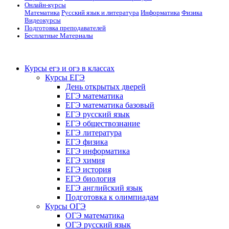
Онлайн-курсы
Математика
Русский язык и литература
Информатика
Физика
Видеокурсы
Подготовка преподавателей
Бесплатные Материалы
Курсы егэ и огэ в классах
Курсы ЕГЭ
День открытых дверей
ЕГЭ математика
ЕГЭ математика базовый
ЕГЭ русский язык
ЕГЭ обществознание
ЕГЭ литература
ЕГЭ физика
ЕГЭ информатика
ЕГЭ химия
ЕГЭ история
ЕГЭ биология
ЕГЭ английский язык
Подготовка к олимпиадам
Курсы ОГЭ
ОГЭ математика
ОГЭ русский язык