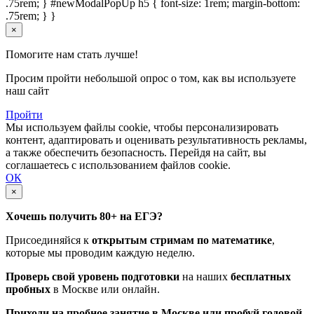
.75rem; } #newModalPopUp h5 { font-size: 1rem; margin-bottom:
.75rem; } }
×
Помогите нам стать лучше!
Просим пройти небольшой опрос о том, как вы используете
наш сайт
Пройти
Мы используем файлы cookie, чтобы персонализировать
контент, адаптировать и оценивать результативность рекламы,
а также обеспечить безопасность. Перейдя на сайт, вы
соглашаетесь с использованием файлов cookie.
ОК
×
Хочешь получить 80+ на ЕГЭ?
Присоединяйся к
открытым стримам по математике
,
которые мы проводим каждую неделю.
Проверь свой уровень подготовки
на наших
бесплатных
пробных
в Москве или онлайн.
Приходи на пробное занятие в Москве или пробуй годовой