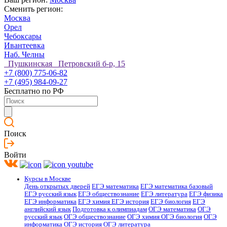
Сменить регион:
Москва
Орел
Чебоксары
Ивантеевка
Наб. Челны
Пушкинская Петровский б-р, 15
+7 (800) 775-06-82
+7 (495) 984-09-27
Бесплатно по РФ
Поиск
Войти
Курсы в Москве
День открытых дверей
ЕГЭ математика
ЕГЭ математика базовый
ЕГЭ русский язык
ЕГЭ обществознание
ЕГЭ литература
ЕГЭ физика
ЕГЭ информатика
ЕГЭ химия
ЕГЭ история
ЕГЭ биология
ЕГЭ
английский язык
Подготовка к олимпиадам
ОГЭ математика
ОГЭ
русский язык
ОГЭ обществознание
ОГЭ химия
ОГЭ биология
ОГЭ
информатика
ОГЭ история
ОГЭ литература