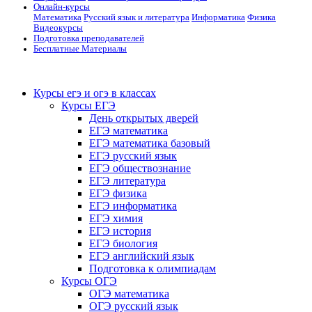
Онлайн-курсы
Математика
Русский язык и литература
Информатика
Физика
Видеокурсы
Подготовка преподавателей
Бесплатные Материалы
Курсы егэ и огэ в классах
Курсы ЕГЭ
День открытых дверей
ЕГЭ математика
ЕГЭ математика базовый
ЕГЭ русский язык
ЕГЭ обществознание
ЕГЭ литература
ЕГЭ физика
ЕГЭ информатика
ЕГЭ химия
ЕГЭ история
ЕГЭ биология
ЕГЭ английский язык
Подготовка к олимпиадам
Курсы ОГЭ
ОГЭ математика
ОГЭ русский язык