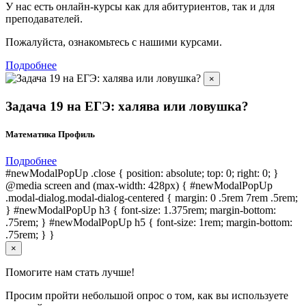
У нас есть онлайн-курсы как для абитуриентов, так и для
преподавателей.
Пожалуйста, ознакомьтесь с нашими курсами.
Подробнее
×
Задача 19 на ЕГЭ: халява или ловушка?
Математика Профиль
Подробнее
#newModalPopUp .close { position: absolute; top: 0; right: 0; }
@media screen and (max-width: 428px) { #newModalPopUp
.modal-dialog.modal-dialog-centered { margin: 0 .5rem 7rem .5rem;
} #newModalPopUp h3 { font-size: 1.375rem; margin-bottom:
.75rem; } #newModalPopUp h5 { font-size: 1rem; margin-bottom:
.75rem; } }
×
Помогите нам стать лучше!
Просим пройти небольшой опрос о том, как вы используете