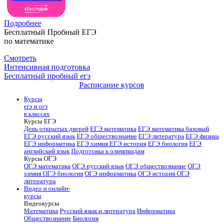
Подробнее
Бесплатный Пробный ЕГЭ
по математике
Смотреть
Интенсивная подготовка
Бесплатный пробный егэ
Расписание курсов
Курсы
егэ и огэ
в классах
Курсы ЕГЭ
День открытых дверей
ЕГЭ математика
ЕГЭ математика базовый
ЕГЭ русский язык
ЕГЭ обществознание
ЕГЭ литература
ЕГЭ физика
ЕГЭ информатика
ЕГЭ химия
ЕГЭ история
ЕГЭ биология
ЕГЭ
английский язык
Подготовка к олимпиадам
Курсы ОГЭ
ОГЭ математика
ОГЭ русский язык
ОГЭ обществознание
ОГЭ
химия
ОГЭ биология
ОГЭ информатика
ОГЭ история
ОГЭ
литература
Видео и онлайн-
курсы
Видеокурсы
Математика
Русский язык и литература
Информатика
Обществознание
Биология