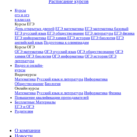
Расписание курсов
Курсы
егэ и огэ
в классах
Курсы ЕГЭ
День открытых дверей
ЕГЭ математика
ЕГЭ математика базовый
ЕГЭ русский язык
ЕГЭ обществознание
ЕГЭ литература
ЕГЭ физика
ЕГЭ информатика
ЕГЭ химия
ЕГЭ история
ЕГЭ биология
ЕГЭ
английский язык
Подготовка к олимпиадам
Курсы ОГЭ
ОГЭ математика
ОГЭ русский язык
ОГЭ обществознание
ОГЭ
химия
ОГЭ биология
ОГЭ информатика
ОГЭ история
ОГЭ
литература
Видео и онлайн-
курсы
Видеокурсы
Математика
Русский язык и литература
Информатика
Обществознание
Биология
Онлайн курсы
Математика
Русский язык и литература
Информатика
Физика
Повышение квалификации преподавателей
Бесплатные Материалы
ЕГЭ и ОГЭ
Родителям
О компании
Новости