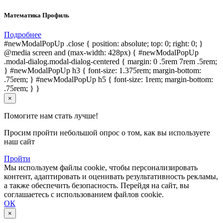
Математика Профиль
Подробнее
#newModalPopUp .close { position: absolute; top: 0; right: 0; }
@media screen and (max-width: 428px) { #newModalPopUp
.modal-dialog.modal-dialog-centered { margin: 0 .5rem 7rem .5rem;
} #newModalPopUp h3 { font-size: 1.375rem; margin-bottom:
.75rem; } #newModalPopUp h5 { font-size: 1rem; margin-bottom:
.75rem; } }
×
Помогите нам стать лучше!
Просим пройти небольшой опрос о том, как вы используете
наш сайт
Пройти
Мы используем файлы cookie, чтобы персонализировать
контент, адаптировать и оценивать результативность рекламы,
а также обеспечить безопасность. Перейдя на сайт, вы
соглашаетесь с использованием файлов cookie.
ОК
×