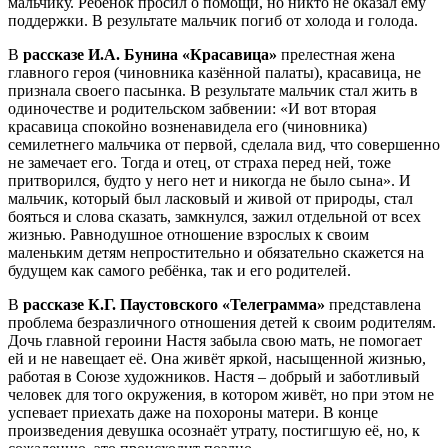
мальчику. Ребёнок просил о помощи, но никто не оказал ему
поддержки. В результате мальчик погиб от холода и голода.
В
рассказе И.А. Бунина «Красавица»
прелестная жена
главного героя (чиновника казённой палаты), красавица, не
признала своего пасынка. В результате мальчик стал жить в
одиночестве и родительском забвении: «И вот вторая
красавица спокойно возненавидела его (чиновника)
семилетнего мальчика от первой, сделала вид, что совершенно
не замечает его. Тогда и отец, от страха перед ней, тоже
притворился, будто у него нет и никогда не было сына». И
мальчик, который был ласковый и живой от природы, стал
бояться и слова сказать, замкнулся, зажил отдельной от всех
жизнью. Равнодушное отношение взрослых к своим
маленьким детям непростительно и обязательно скажется на
будущем как самого ребёнка, так и его родителей.
В
рассказе К.Г. Паустовского «Телеграмма»
представлена
проблема безразличного отношения детей к своим родителям.
Дочь главной героини Настя забыла свою мать, не помогает
ей и не навещает её. Она живёт яркой, насыщенной жизнью,
работая в Союзе художников. Настя – добрый и заботливый
человек для того окружения, в котором живёт, но при этом не
успевает приехать даже на похороны матери. В конце
произведения девушка осознаёт утрату, постигшую её, но, к