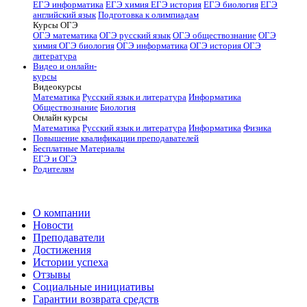
ЕГЭ информатика
ЕГЭ химия
ЕГЭ история
ЕГЭ биология
ЕГЭ
английский язык
Подготовка к олимпиадам
Курсы ОГЭ
ОГЭ математика
ОГЭ русский язык
ОГЭ обществознание
ОГЭ
химия
ОГЭ биология
ОГЭ информатика
ОГЭ история
ОГЭ
литература
Видео и онлайн-
курсы
Видеокурсы
Математика
Русский язык и литература
Информатика
Обществознание
Биология
Онлайн курсы
Математика
Русский язык и литература
Информатика
Физика
Повышение квалификации преподавателей
Бесплатные Материалы
ЕГЭ и ОГЭ
Родителям
О компании
Новости
Преподаватели
Достижения
Истории успеха
Отзывы
Социальные инициативы
Гарантии возврата средств