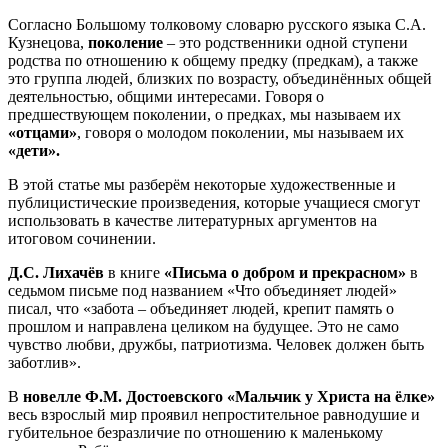
Согласно Большому толковому словарю русского языка С.А.
Кузнецова,
поколение
– это родственники одной ступени
родства по отношению к общему предку (предкам), а также
это группа людей, близких по возрасту, объединённых общей
деятельностью, общими интересами. Говоря о
предшествующем поколении, о предках, мы называем их
«отцами»
, говоря о молодом поколении, мы называем их
«дети».
В этой статье мы разберём некоторые художественные и
публицистические произведения, которые учащиеся смогут
использовать в качестве литературных аргументов на
итоговом сочинении.
Д.С. Лихачёв
в книге
«Письма о добром и прекрасном»
в
седьмом письме под названием «Что объединяет людей»
писал, что «забота – объединяет людей, крепит память о
прошлом и направлена целиком на будущее. Это не само
чувство любви, дружбы, патриотизма. Человек должен быть
заботлив».
В
новелле
Ф.М. Достоевского «Мальчик у Христа на ёлке»
весь взрослый мир проявил непростительное равнодушие и
губительное безразличие по отношению к маленькому