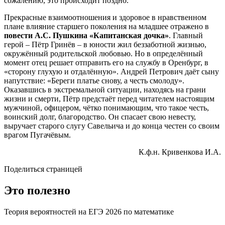
сожалению, это происходит поздно.
Прекрасные взаимоотношения и здоровое в нравственном
плане влияние старшего поколения на младшее отражено в
повести А.С. Пушкина «Капитанская дочка»
. Главный
герой – Пётр Гринёв – в юности жил беззаботной жизнью,
окружённый родительской любовью. Но в определённый
момент отец решает отправить его на службу в Оренбург, в
«сторону глухую и отдалённую». Андрей Петрович даёт сыну
напутствие: «Береги платье снову, а честь смолоду».
Оказавшись в экстремальной ситуации, находясь на грани
жизни и смерти, Пётр предстаёт перед читателем настоящим
мужчиной, офицером, чётко понимающим, что такое честь,
воинский долг, благородство. Он спасает свою невесту,
выручает старого слугу Савельича и до конца честен со своим
врагом Пугачёвым.
К.ф.н. Кривенкова И.А.
Поделиться страницей
Это полезно
Теория вероятностей на ЕГЭ 2026 по математике