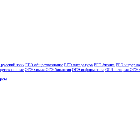
 русский язык
ЕГЭ обществознание
ЕГЭ литература
ЕГЭ физика
ЕГЭ информа
ществознание
ОГЭ химия
ОГЭ биология
ОГЭ информатика
ОГЭ история
ОГЭ 
урсы