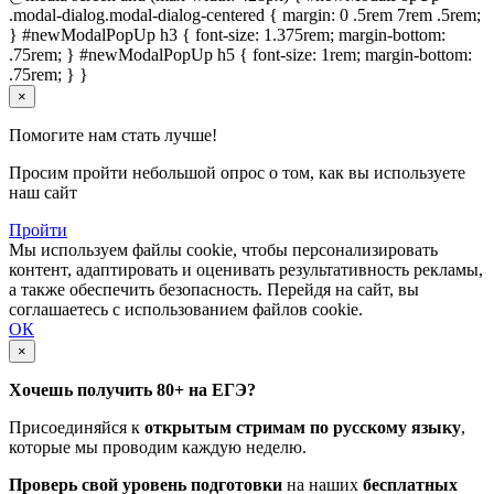
.modal-dialog.modal-dialog-centered { margin: 0 .5rem 7rem .5rem;
} #newModalPopUp h3 { font-size: 1.375rem; margin-bottom:
.75rem; } #newModalPopUp h5 { font-size: 1rem; margin-bottom:
.75rem; } }
×
Помогите нам стать лучше!
Просим пройти небольшой опрос о том, как вы используете
наш сайт
Пройти
Мы используем файлы cookie, чтобы персонализировать
контент, адаптировать и оценивать результативность рекламы,
а также обеспечить безопасность. Перейдя на сайт, вы
соглашаетесь с использованием файлов cookie.
ОК
×
Хочешь получить 80+ на ЕГЭ?
Присоединяйся к
открытым стримам по русскому языку
,
которые мы проводим каждую неделю.
Проверь свой уровень подготовки
на наших
бесплатных