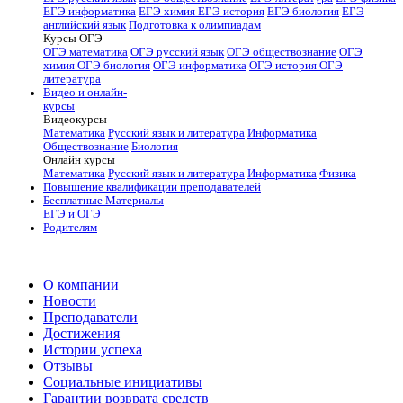
ЕГЭ информатика
ЕГЭ химия
ЕГЭ история
ЕГЭ биология
ЕГЭ
английский язык
Подготовка к олимпиадам
Курсы ОГЭ
ОГЭ математика
ОГЭ русский язык
ОГЭ обществознание
ОГЭ
химия
ОГЭ биология
ОГЭ информатика
ОГЭ история
ОГЭ
литература
Видео и онлайн-
курсы
Видеокурсы
Математика
Русский язык и литература
Информатика
Обществознание
Биология
Онлайн курсы
Математика
Русский язык и литература
Информатика
Физика
Повышение квалификации преподавателей
Бесплатные Материалы
ЕГЭ и ОГЭ
Родителям
О компании
Новости
Преподаватели
Достижения
Истории успеха
Отзывы
Социальные инициативы
Гарантии возврата средств