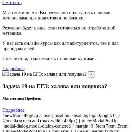
Смотреть
Мы заметили, что Вы регулярно пользуетесь нашими
материалами для подготовки по
физике.
Результат будет выше, если готовиться по отработанной
методике.
У нас есть онлайн-курсы как для абитуриентов, так и для
преподавателей.
Пожалуйста, ознакомьтесь с нашими курсами.
Подробнее
×
Задача 19 на ЕГЭ: халява или ловушка?
Математика Профиль
Подробнее
#newModalPopUp .close { position: absolute; top: 0; right: 0; }
@media screen and (max-width: 428px) { #newModalPopUp
.modal-dialog.modal-dialog-centered { margin: 0 .5rem 7rem .5rem;
} #newModalPopUp h3 { font-size: 1.375rem; margin-bottom: