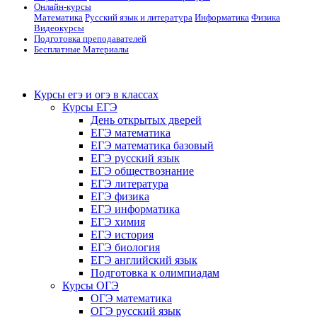
Онлайн-курсы
Математика
Русский язык и литература
Информатика
Физика
Видеокурсы
Подготовка преподавателей
Бесплатные Материалы
Курсы егэ и огэ в классах
Курсы ЕГЭ
День открытых дверей
ЕГЭ математика
ЕГЭ математика базовый
ЕГЭ русский язык
ЕГЭ обществознание
ЕГЭ литература
ЕГЭ физика
ЕГЭ информатика
ЕГЭ химия
ЕГЭ история
ЕГЭ биология
ЕГЭ английский язык
Подготовка к олимпиадам
Курсы ОГЭ
ОГЭ математика
ОГЭ русский язык