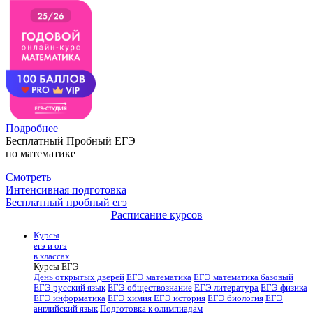
Подробнее
Бесплатный Пробный ЕГЭ
по математике
Смотреть
Интенсивная подготовка
Бесплатный пробный егэ
Расписание курсов
Курсы
егэ и огэ
в классах
Курсы ЕГЭ
День открытых дверей
ЕГЭ математика
ЕГЭ математика базовый
ЕГЭ русский язык
ЕГЭ обществознание
ЕГЭ литература
ЕГЭ физика
ЕГЭ информатика
ЕГЭ химия
ЕГЭ история
ЕГЭ биология
ЕГЭ
английский язык
Подготовка к олимпиадам