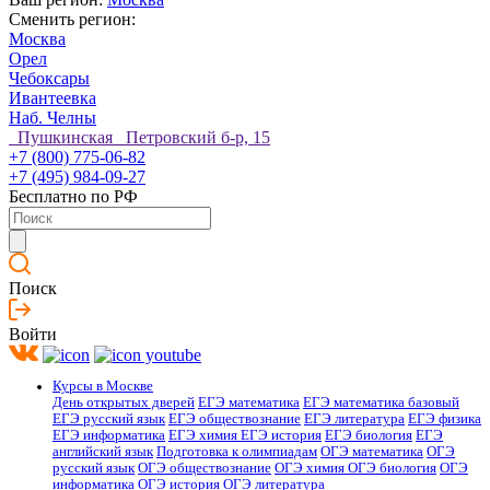
Сменить регион:
Москва
Орел
Чебоксары
Ивантеевка
Наб. Челны
Пушкинская Петровский б-р, 15
+7 (800) 775-06-82
+7 (495) 984-09-27
Бесплатно по РФ
Поиск
Войти
Курсы в Москве
День открытых дверей
ЕГЭ математика
ЕГЭ математика базовый
ЕГЭ русский язык
ЕГЭ обществознание
ЕГЭ литература
ЕГЭ физика
ЕГЭ информатика
ЕГЭ химия
ЕГЭ история
ЕГЭ биология
ЕГЭ
английский язык
Подготовка к олимпиадам
ОГЭ математика
ОГЭ
русский язык
ОГЭ обществознание
ОГЭ химия
ОГЭ биология
ОГЭ
информатика
ОГЭ история
ОГЭ литература