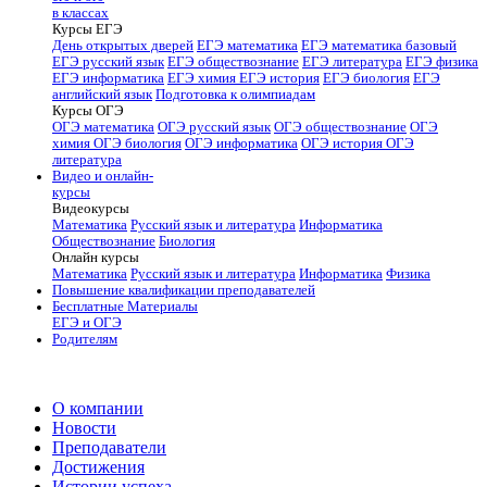
в классах
Курсы ЕГЭ
День открытых дверей
ЕГЭ математика
ЕГЭ математика базовый
ЕГЭ русский язык
ЕГЭ обществознание
ЕГЭ литература
ЕГЭ физика
ЕГЭ информатика
ЕГЭ химия
ЕГЭ история
ЕГЭ биология
ЕГЭ
английский язык
Подготовка к олимпиадам
Курсы ОГЭ
ОГЭ математика
ОГЭ русский язык
ОГЭ обществознание
ОГЭ
химия
ОГЭ биология
ОГЭ информатика
ОГЭ история
ОГЭ
литература
Видео и онлайн-
курсы
Видеокурсы
Математика
Русский язык и литература
Информатика
Обществознание
Биология
Онлайн курсы
Математика
Русский язык и литература
Информатика
Физика
Повышение квалификации преподавателей
Бесплатные Материалы
ЕГЭ и ОГЭ
Родителям
О компании
Новости
Преподаватели
Достижения
Истории успеха