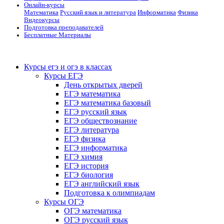
Онлайн-курсы
Математика
Русский язык и литература
Информатика
Физика
Видеокурсы
Подготовка преподавателей
Бесплатные Материалы
Курсы егэ и огэ в классах
Курсы ЕГЭ
День открытых дверей
ЕГЭ математика
ЕГЭ математика базовый
ЕГЭ русский язык
ЕГЭ обществознание
ЕГЭ литература
ЕГЭ физика
ЕГЭ информатика
ЕГЭ химия
ЕГЭ история
ЕГЭ биология
ЕГЭ английский язык
Подготовка к олимпиадам
Курсы ОГЭ
ОГЭ математика
ОГЭ русский язык