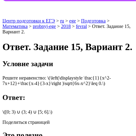
Центр подготовки к ЕГЭ
>
ru
>
ege
>
Подготовка
>
Математика
>
probnyj-ege
>
2018
>
fevral
> Ответ. Задание 15,
Вариант 2.
Ответ. Задание 15, Вариант 2.
Условие задачи
Решите неравенство: \(\left(\displaystyle \frac{1}{x^2-
7x+12}+\frac{x-4}{3-x}\right )\sqrt{6x-x^2}\leq 0.\)
Ответ:
\([0; 3) ∪ (3; 4) ∪ [5; 6].\)
Поделиться страницей
Это полезно