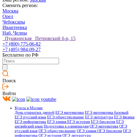
Сменить регион:
Москва
Орел
Чебоксары
Ивантеевка
Наб. Челны
Пушкинская Петровский б-р, 15
+7 (800) 775-06-82
+7 (495) 984-09-27
Бесплатно по РФ
Поиск
Войти
Курсы в Москве
День открытых дверей
ЕГЭ математика
ЕГЭ математика базовый
ЕГЭ русский язык
ЕГЭ обществознание
ЕГЭ литература
ЕГЭ физика
ЕГЭ информатика
ЕГЭ химия
ЕГЭ история
ЕГЭ биология
ЕГЭ
английский язык
Подготовка к олимпиадам
ОГЭ математика
ОГЭ
русский язык
ОГЭ обществознание
ОГЭ химия
ОГЭ биология
ОГЭ
информатика
ОГЭ история
ОГЭ литература