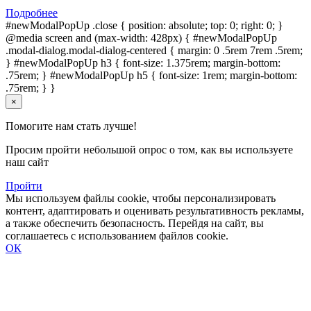
Подробнее
#newModalPopUp .close { position: absolute; top: 0; right: 0; }
@media screen and (max-width: 428px) { #newModalPopUp
.modal-dialog.modal-dialog-centered { margin: 0 .5rem 7rem .5rem;
} #newModalPopUp h3 { font-size: 1.375rem; margin-bottom:
.75rem; } #newModalPopUp h5 { font-size: 1rem; margin-bottom:
.75rem; } }
×
Помогите нам стать лучше!
Просим пройти небольшой опрос о том, как вы используете
наш сайт
Пройти
Мы используем файлы cookie, чтобы персонализировать
контент, адаптировать и оценивать результативность рекламы,
а также обеспечить безопасность. Перейдя на сайт, вы
соглашаетесь с использованием файлов cookie.
ОК