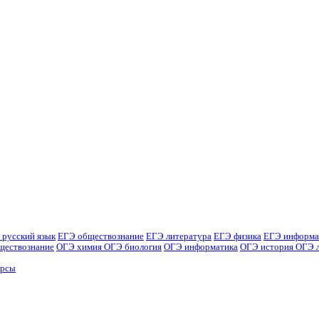
 русский язык
ЕГЭ обществознание
ЕГЭ литература
ЕГЭ физика
ЕГЭ информа
ществознание
ОГЭ химия
ОГЭ биология
ОГЭ информатика
ОГЭ история
ОГЭ 
урсы