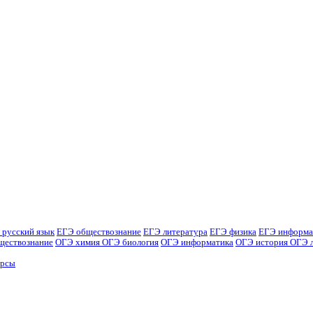
 русский язык
ЕГЭ обществознание
ЕГЭ литература
ЕГЭ физика
ЕГЭ информа
ществознание
ОГЭ химия
ОГЭ биология
ОГЭ информатика
ОГЭ история
ОГЭ 
урсы