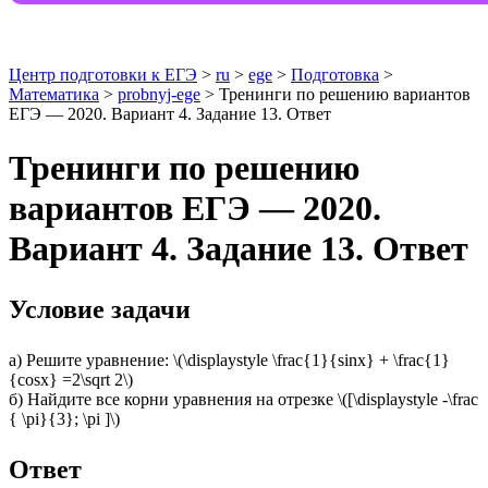
Центр подготовки к ЕГЭ
>
ru
>
ege
>
Подготовка
>
Математика
>
probnyj-ege
> Тренинги по решению вариантов
ЕГЭ — 2020. Вариант 4. Задание 13. Ответ
Тренинги по решению
вариантов ЕГЭ — 2020.
Вариант 4. Задание 13. Ответ
Условие задачи
а) Решите уравнение: \(\displaystyle \frac{1}{sinx} + \frac{1}
{cosx} =2\sqrt 2\)
б) Найдите все корни уравнения на отрезке \([\displaystyle -\frac
{ \pi}{3}; \pi ]\)
Ответ