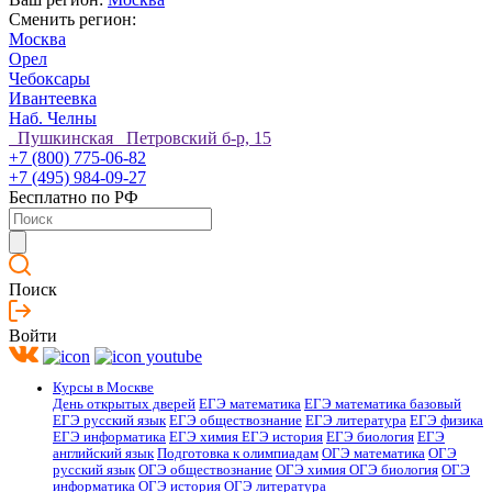
Сменить регион:
Москва
Орел
Чебоксары
Ивантеевка
Наб. Челны
Пушкинская Петровский б-р, 15
+7 (800) 775-06-82
+7 (495) 984-09-27
Бесплатно по РФ
Поиск
Войти
Курсы в Москве
День открытых дверей
ЕГЭ математика
ЕГЭ математика базовый
ЕГЭ русский язык
ЕГЭ обществознание
ЕГЭ литература
ЕГЭ физика
ЕГЭ информатика
ЕГЭ химия
ЕГЭ история
ЕГЭ биология
ЕГЭ
английский язык
Подготовка к олимпиадам
ОГЭ математика
ОГЭ
русский язык
ОГЭ обществознание
ОГЭ химия
ОГЭ биология
ОГЭ
информатика
ОГЭ история
ОГЭ литература