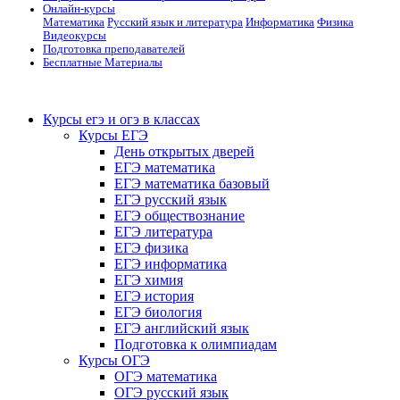
Онлайн-курсы
Математика
Русский язык и литература
Информатика
Физика
Видеокурсы
Подготовка преподавателей
Бесплатные Материалы
Курсы егэ и огэ в классах
Курсы ЕГЭ
День открытых дверей
ЕГЭ математика
ЕГЭ математика базовый
ЕГЭ русский язык
ЕГЭ обществознание
ЕГЭ литература
ЕГЭ физика
ЕГЭ информатика
ЕГЭ химия
ЕГЭ история
ЕГЭ биология
ЕГЭ английский язык
Подготовка к олимпиадам
Курсы ОГЭ
ОГЭ математика
ОГЭ русский язык