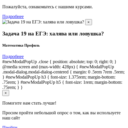
Пожалуйста, ознакомьтесь с нашими курсами.
Подробнее
×
Задача 19 на ЕГЭ: халява или ловушка?
Математика Профиль
Подробнее
#newModalPopUp .close { position: absolute; top: 0; right: 0; }
@media screen and (max-width: 428px) { #newModalPopUp
.modal-dialog.modal-dialog-centered { margin: 0 .5rem 7rem .5rem;
} #newModalPopUp h3 { font-size: 1.375rem; margin-bottom:
.75rem; } #newModalPopUp h5 { font-size: 1rem; margin-bottom:
.75rem; } }
×
Помогите нам стать лучше!
Просим пройти небольшой опрос о том, как вы используете
наш сайт
Пройти