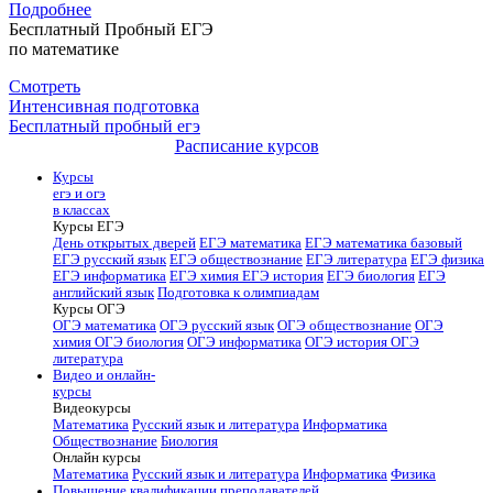
Подробнее
Бесплатный Пробный ЕГЭ
по математике
Смотреть
Интенсивная подготовка
Бесплатный пробный егэ
Расписание курсов
Курсы
егэ и огэ
в классах
Курсы ЕГЭ
День открытых дверей
ЕГЭ математика
ЕГЭ математика базовый
ЕГЭ русский язык
ЕГЭ обществознание
ЕГЭ литература
ЕГЭ физика
ЕГЭ информатика
ЕГЭ химия
ЕГЭ история
ЕГЭ биология
ЕГЭ
английский язык
Подготовка к олимпиадам
Курсы ОГЭ
ОГЭ математика
ОГЭ русский язык
ОГЭ обществознание
ОГЭ
химия
ОГЭ биология
ОГЭ информатика
ОГЭ история
ОГЭ
литература
Видео и онлайн-
курсы
Видеокурсы
Математика
Русский язык и литература
Информатика
Обществознание
Биология
Онлайн курсы
Математика
Русский язык и литература
Информатика
Физика
Повышение квалификации преподавателей