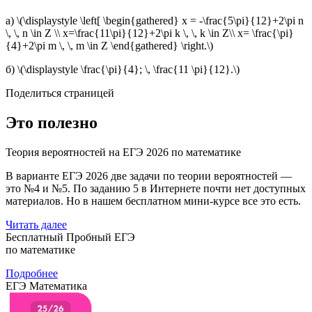
а) \(\displaystyle \left[ \begin{gathered} x = -\frac{5\pi}{12}+2\pi n
\, \, n \in Z \\ x=\frac{11\pi}{12}+2\pi k \, \, k \in Z\\ x= \frac{\pi}
{4}+2\pi m \, \, m \in Z \end{gathered} \right.\)
б) \(\displaystyle \frac{\pi}{4}; \, \frac{11 \pi}{12}.\)
Поделиться страницей
Это полезно
Теория вероятностей на ЕГЭ 2026 по математике
В варианте ЕГЭ 2026 две задачи по теории вероятностей —
это №4 и №5. По заданию 5 в Интернете почти нет доступных
материалов. Но в нашем бесплатном мини-курсе все это есть.
Читать далее
Бесплатный Пробный ЕГЭ
по математике
Подробнее
ЕГЭ Математика