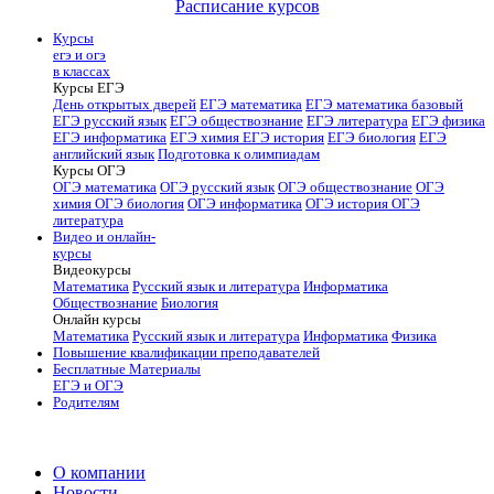
Расписание курсов
Курсы
егэ и огэ
в классах
Курсы ЕГЭ
День открытых дверей
ЕГЭ математика
ЕГЭ математика базовый
ЕГЭ русский язык
ЕГЭ обществознание
ЕГЭ литература
ЕГЭ физика
ЕГЭ информатика
ЕГЭ химия
ЕГЭ история
ЕГЭ биология
ЕГЭ
английский язык
Подготовка к олимпиадам
Курсы ОГЭ
ОГЭ математика
ОГЭ русский язык
ОГЭ обществознание
ОГЭ
химия
ОГЭ биология
ОГЭ информатика
ОГЭ история
ОГЭ
литература
Видео и онлайн-
курсы
Видеокурсы
Математика
Русский язык и литература
Информатика
Обществознание
Биология
Онлайн курсы
Математика
Русский язык и литература
Информатика
Физика
Повышение квалификации преподавателей
Бесплатные Материалы
ЕГЭ и ОГЭ
Родителям
О компании
Новости