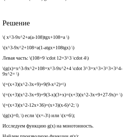
Решение
\( x^3-9x^2+a(a-108)tgx+108=a \)
\(x^3-9x^2+108=a(1-atgx+108tgx) \)
Левая часть: \(108=9 \cdot 12=3^3 \cdot 4\)
\(g(x)=x^3-9x^2+108=x^3-9x^2+4 \cdot 3^3=x^3+3^3+3^4-
9x^2= \)
\(=(x+3)(x^2-3x+9)+9(9-x^2)=\)
\(=(x+3)(x^2-3x+9)+9(3-x)(3+x)=(x+3)(x^2-3x+9+27-9x)= \)
\(=(x+3)(x^2-12x+36)=(x+3)(x-6)^2; \)
\(g(x)=0, \) если \(x=-3\) или \(x=6\);
Исследуем функцию g(x) на монотонность.
Найдем производную функции g(x):