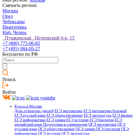
Сменить регион:
Москва
Орел
Чебоксары
Ивантеевка
Наб. Челны
Пушкинская Петровский б-р, 15
+7 (800) 775-06-82
+7 (495) 984-09-27
Бесплатно по РФ
Поиск
Войти
Курсы в Москве
День открытых дверей
ЕГЭ математика
ЕГЭ математика базовый
ЕГЭ русский язык
ЕГЭ обществознание
ЕГЭ литература
ЕГЭ физика
ЕГЭ информатика
ЕГЭ химия
ЕГЭ история
ЕГЭ биология
ЕГЭ
английский язык
Подготовка к олимпиадам
ОГЭ математика
ОГЭ
русский язык
ОГЭ обществознание
ОГЭ химия
ОГЭ биология
ОГЭ
информатика
ОГЭ история
ОГЭ литература