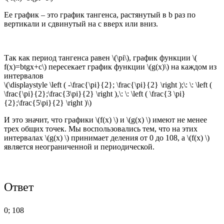
Ее график – это график тангенса, растянутый в b раз по
вертикали и сдвинутый на c вверх или вниз.
Так как период тангенса равен \(\pi\), график функции \(
f(x)=btgx+c\) пересекает график функции \(g(x)\) на каждом из
интервалов
\(\displaystyle \left ( -\frac{\pi}{2}; \frac{\pi}{2} \right );\: \: \left (
\frac{\pi}{2};\frac{3\pi}{2} \right ),\: \: \left ( \frac{3 \pi}
{2};\frac{5\pi}{2} \right )\)
И это значит, что графики \(f(x) \) и \(g(x) \) имеют не менее
трех общих точек. Мы воспользовались тем, что на этих
интервалах \(g(x) \) принимает деления от 0 до 108, а \(f(x) \)
является неограниченной и периодической.
Ответ
0; 108