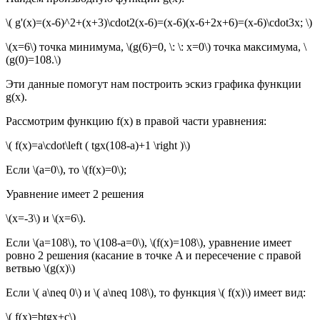
\( g'(x)=(x-6)^2+(x+3)\cdot2(x-6)=(x-6)(x-6+2x+6)=(x-6)\cdot3x; \)
\(x=6\) точка минимума, \(g(6)=0, \: \: x=0\) точка максимума, \
(g(0)=108.\)
Эти данные помогут нам построить эскиз графика функции
g(x).
Рассмотрим функцию f(x) в правой части уравнения:
\( f(x)=a\cdot\left ( tgx(108-a)+1 \right )\)
Если \(a=0\), то \(f(x)=0\);
Уравнение имеет 2 решения
\(x=-3\) и \(x=6\).
Если \(a=108\), то \(108-a=0\), \(f(x)=108\), уравнение имеет
ровно 2 решения (касание в точке A и пересечение с правой
ветвью \(g(x)\)
Если \( a\neq 0\) и \( a\neq 108\), то функция \( f(x)\) имеет вид:
\( f(x)=btgx+c\)