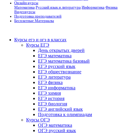
Онлайн-курсы
Математика
Русский язык и литература
Информатика
Физика
Видеокурсы
Подготовка преподавателей
Бесплатные Материалы
Курсы егэ и огэ в классах
Курсы ЕГЭ
День открытых дверей
ЕГЭ математика
ЕГЭ математика базовый
ЕГЭ русский язык
ЕГЭ обществознание
ЕГЭ литература
ЕГЭ физика
ЕГЭ информатика
ЕГЭ химия
ЕГЭ история
ЕГЭ биология
ЕГЭ английский язык
Подготовка к олимпиадам
Курсы ОГЭ
ОГЭ математика
ОГЭ русский язык