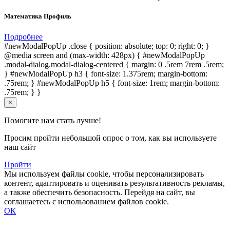
Математика Профиль
Подробнее
#newModalPopUp .close { position: absolute; top: 0; right: 0; }
@media screen and (max-width: 428px) { #newModalPopUp
.modal-dialog.modal-dialog-centered { margin: 0 .5rem 7rem .5rem;
} #newModalPopUp h3 { font-size: 1.375rem; margin-bottom:
.75rem; } #newModalPopUp h5 { font-size: 1rem; margin-bottom:
.75rem; } }
×
Помогите нам стать лучше!
Просим пройти небольшой опрос о том, как вы используете
наш сайт
Пройти
Мы используем файлы cookie, чтобы персонализировать
контент, адаптировать и оценивать результативность рекламы,
а также обеспечить безопасность. Перейдя на сайт, вы
соглашаетесь с использованием файлов cookie.
ОК