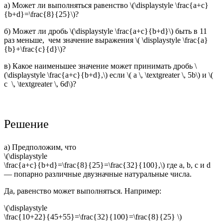
а) Может ли выполняться равенство \(\displaystyle \frac{a+c}
{b+d}=\frac{8}{25}\)?
б) Может ли дробь \(\displaystyle \frac{a+c}{b+d}\) быть в 11
раз меньше, чем значение выражения \( \displaystyle \frac{a}
{b}+\frac{c}{d}\)?
в) Какое наименьшее значение может принимать дробь \
(\displaystyle \frac{a+c}{b+d},\) если \( a \, \textgreater \, 5b\) и \(
c \, \textgreater \, 6d\)?
Решение
а) Предположим, что
\(\displaystyle
\frac{a+c}{b+d}=\frac{8}{25}=\frac{32}{100},\) где a, b, c и d
— попарно различные двузначные натуральные числа.
Да, равенство может выполняться. Например:
\(\displaystyle
\frac{10+22}{45+55}=\frac{32}{100}=\frac{8}{25} \)