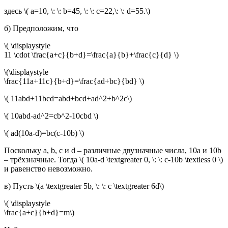
здесь \( a=10, \: \: b=45, \: \: c=22,\: \: d=55.\)
б) Предположим, что
\( \displaystyle
11 \cdot \frac{a+c}{b+d}=\frac{a}{b}+\frac{c}{d} \)
\(\displaystyle
\frac{11a+11c}{b+d}=\frac{ad+bc}{bd} \)
\( 11abd+11bcd=abd+bcd+ad^2+b^2c\)
\( 10abd-ad^2=cb^2-10cbd \)
\( ad(10a-d)=bc(c-10b) \)
Поскольку a, b, c и d – различные двузначные числа, 10a и 10b
– трёхзначные. Тогда \( 10a-d \textgreater 0, \: \: c-10b \textless 0 \)
и равенство невозможно.
в) Пусть \(a \textgreater 5b, \: \: c \textgreater 6d\)
\( \displaystyle
\frac{a+c}{b+d}=m\)