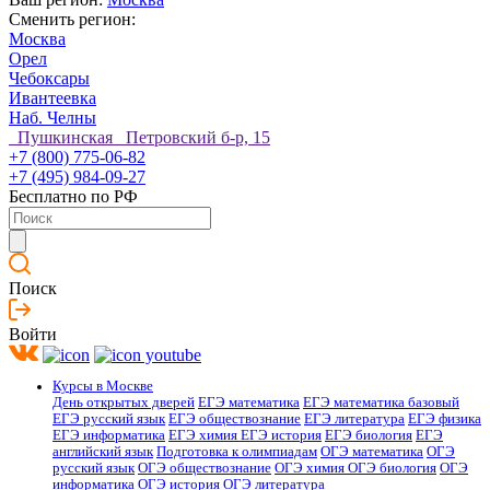
Сменить регион:
Москва
Орел
Чебоксары
Ивантеевка
Наб. Челны
Пушкинская Петровский б-р, 15
+7 (800) 775-06-82
+7 (495) 984-09-27
Бесплатно по РФ
Поиск
Войти
Курсы в Москве
День открытых дверей
ЕГЭ математика
ЕГЭ математика базовый
ЕГЭ русский язык
ЕГЭ обществознание
ЕГЭ литература
ЕГЭ физика
ЕГЭ информатика
ЕГЭ химия
ЕГЭ история
ЕГЭ биология
ЕГЭ
английский язык
Подготовка к олимпиадам
ОГЭ математика
ОГЭ
русский язык
ОГЭ обществознание
ОГЭ химия
ОГЭ биология
ОГЭ
информатика
ОГЭ история
ОГЭ литература