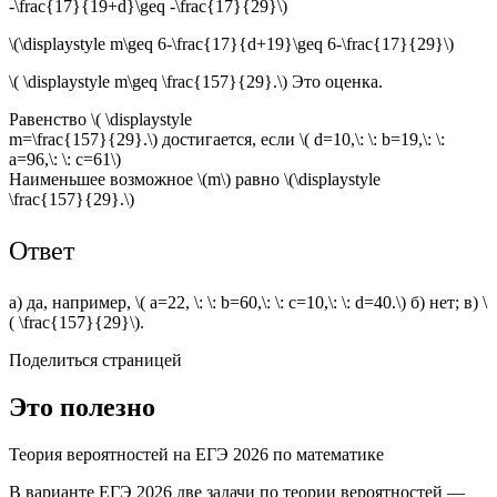
-\frac{17}{19+d}\geq -\frac{17}{29}\)
\(\displaystyle m\geq 6-\frac{17}{d+19}\geq 6-\frac{17}{29}\)
\( \displaystyle m\geq \frac{157}{29}.\) Это оценка.
Равенство \( \displaystyle
m=\frac{157}{29}.\) достигается, если \( d=10,\: \: b=19,\: \:
a=96,\: \: c=61\)
Наименьшее возможное \(m\) равно \(\displaystyle
\frac{157}{29}.\)
Ответ
а) да, например, \( a=22, \: \: b=60,\: \: c=10,\: \: d=40.\) б) нет; в) \
( \frac{157}{29}\).
Поделиться страницей
Это полезно
Теория вероятностей на ЕГЭ 2026 по математике
В варианте ЕГЭ 2026 две задачи по теории вероятностей —