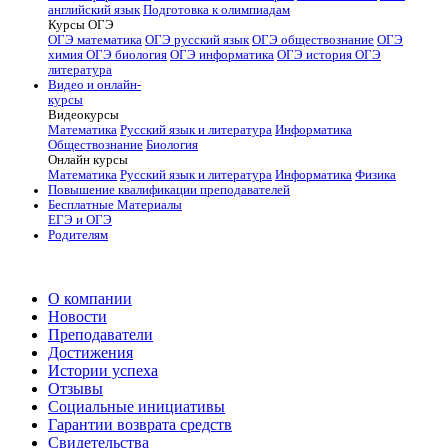
английский язык
Подготовка к олимпиадам
Курсы ОГЭ
ОГЭ математика
ОГЭ русский язык
ОГЭ обществознание
ОГЭ
химия
ОГЭ биология
ОГЭ информатика
ОГЭ история
ОГЭ
литература
Видео и онлайн-
курсы
Видеокурсы
Математика
Русский язык и литература
Информатика
Обществознание
Биология
Онлайн курсы
Математика
Русский язык и литература
Информатика
Физика
Повышение квалификации преподавателей
Бесплатные Материалы
ЕГЭ и ОГЭ
Родителям
О компании
Новости
Преподаватели
Достижения
Истории успеха
Отзывы
Социальные инициативы
Гарантии возврата средств
Свидетельства