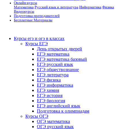
Онлайн-курсы
Математика
Русский язык и литература
Информатика
Физика
Видеокурсы
Подготовка преподавателей
Бесплатные Материалы
Курсы егэ и огэ в классах
Курсы ЕГЭ
День открытых дверей
ЕГЭ математика
ЕГЭ математика базовый
ЕГЭ русский язык
ЕГЭ обществознание
ЕГЭ литература
ЕГЭ физика
ЕГЭ информатика
ЕГЭ химия
ЕГЭ история
ЕГЭ биология
ЕГЭ английский язык
Подготовка к олимпиадам
Курсы ОГЭ
ОГЭ математика
ОГЭ русский язык