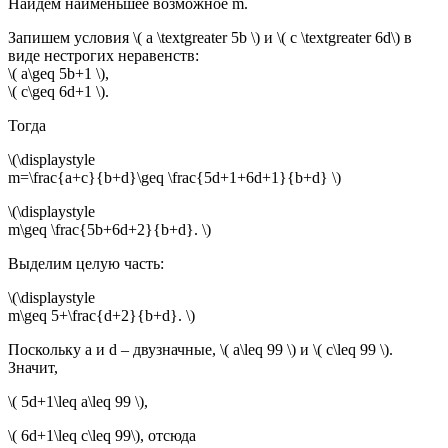
Найдем наименьшее возможное m.
Запишем условия \( a \textgreater 5b \) и \( c \textgreater 6d\) в
виде нестрогих неравенств:
\( a\geq 5b+1 \),
\( c\geq 6d+1 \).
Тогда
\(\displaystyle
m=\frac{a+c}{b+d}\geq \frac{5d+1+6d+1}{b+d} \)
\(\displaystyle
m\geq \frac{5b+6d+2}{b+d}. \)
Выделим целую часть:
\(\displaystyle
m\geq 5+\frac{d+2}{b+d}. \)
Поскольку a и d – двузначные, \( a\leq 99 \) и \( c\leq 99 \).
Значит,
\( 5d+1\leq a\leq 99 \),
\( 6d+1\leq c\leq 99\), отсюда