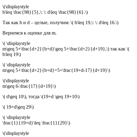
\(\displaystyle
b\leq \frac{98}{5},\: \: d\leq \frac{98}{6}.\)
Так как b и d – целые, получим: \( b\leq 19,\: \: d\leq 16.\)
Вернемся к оценке для m.
\( \displaystyle
m\geq 5+\frac{d+2}{b+d}\geq 5+\frac{d+2}{d+19},\) так как \(
b\leq 19\)
\( \displaystyle
m\geq 5+\frac{d+2}{b+d}=5+\frac{19+d-17}{d+19}\)
\(\displaystyle
m\geq 6-\frac{17}{d+19}\)
\( d\geq 10\), тогда \(19+d \geq 19+10\)
\( 19+d\geq 29\)
\( \displaystyle
\frac{1}{19+d}\leq \frac{1}{29}\)
\(\displaystyle