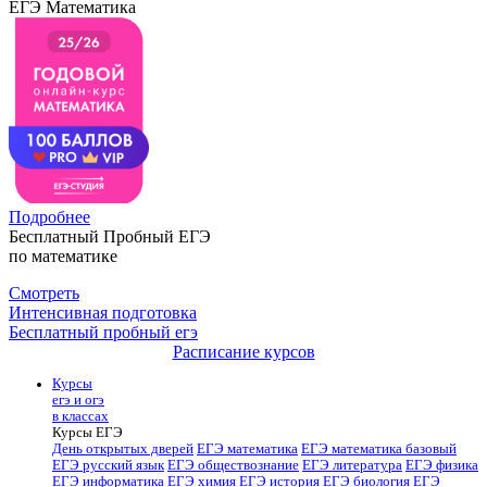
ЕГЭ Математика
Подробнее
Бесплатный Пробный ЕГЭ
по математике
Смотреть
Интенсивная подготовка
Бесплатный пробный егэ
Расписание курсов
Курсы
егэ и огэ
в классах
Курсы ЕГЭ
День открытых дверей
ЕГЭ математика
ЕГЭ математика базовый
ЕГЭ русский язык
ЕГЭ обществознание
ЕГЭ литература
ЕГЭ физика
ЕГЭ информатика
ЕГЭ химия
ЕГЭ история
ЕГЭ биология
ЕГЭ