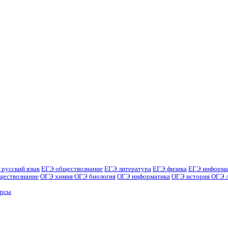
 русский язык
ЕГЭ обществознание
ЕГЭ литература
ЕГЭ физика
ЕГЭ информа
ществознание
ОГЭ химия
ОГЭ биология
ОГЭ информатика
ОГЭ история
ОГЭ 
урсы