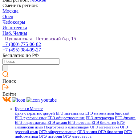
Сменить регион:
Москва
Орел
Чебоксары
Ивантеевка
Наб. Челны
Пушкинская Петровский б-р, 15
+7 (800) 775-06-82
+7 (495) 984-09-27
Бесплатно по РФ
Поиск
Войти
Курсы в Москве
День открытых дверей
ЕГЭ математика
ЕГЭ математика базовый
ЕГЭ русский язык
ЕГЭ обществознание
ЕГЭ литература
ЕГЭ физика
ЕГЭ информатика
ЕГЭ химия
ЕГЭ история
ЕГЭ биология
ЕГЭ
английский язык
Подготовка к олимпиадам
ОГЭ математика
ОГЭ
русский язык
ОГЭ обществознание
ОГЭ химия
ОГЭ биология
ОГЭ
информатика
ОГЭ история
ОГЭ литература