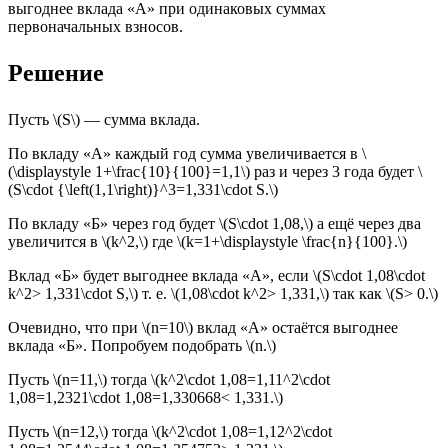
выгоднее вклада «А» при одинаковых суммах
первоначальных взносов.
Решение
Пусть \(S\) — сумма вклада.
По вкладу «А» каждый год сумма увеличивается в \
(\displaystyle 1+\frac{10}{100}=1,1\) раз и через 3 года будет \
(S\cdot {\left(1,1\right)}^3=1,331\cdot S.\)
По вкладу «Б» через год будет \(S\cdot 1,08,\) а ещё через два
увеличится в \(k^2,\) где \(k=1+\displaystyle \frac{n}{100}.\)
Вклад «Б» будет выгоднее вклада «А», если \(S\cdot 1,08\cdot
k^2> 1,331\cdot S,\) т. е. \(1,08\cdot k^2> 1,331,\) так как \(S> 0.\)
Очевидно, что при \(n=10\) вклад «А» остаётся выгоднее
вклада «Б». Попробуем подобрать \(n.\)
Пусть \(n=11,\) тогда \(k^2\cdot 1,08=1,11^2\cdot
1,08=1,2321\cdot 1,08=1,330668< 1,331.\)
Пусть \(n=12,\) тогда \(k^2\cdot 1,08=1,12^2\cdot