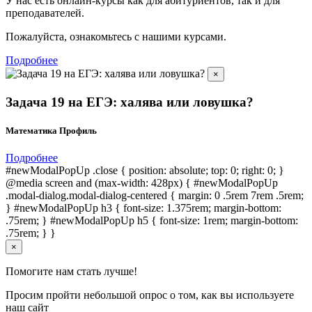
У нас есть онлайн-курсы как для абитуриентов, так и для
преподавателей.
Пожалуйста, ознакомьтесь с нашими курсами.
Подробнее
×
Задача 19 на ЕГЭ: халява или ловушка?
Математика Профиль
Подробнее
#newModalPopUp .close { position: absolute; top: 0; right: 0; }
@media screen and (max-width: 428px) { #newModalPopUp
.modal-dialog.modal-dialog-centered { margin: 0 .5rem 7rem .5rem;
} #newModalPopUp h3 { font-size: 1.375rem; margin-bottom:
.75rem; } #newModalPopUp h5 { font-size: 1rem; margin-bottom:
.75rem; } }
×
Помогите нам стать лучше!
Просим пройти небольшой опрос о том, как вы используете
наш сайт