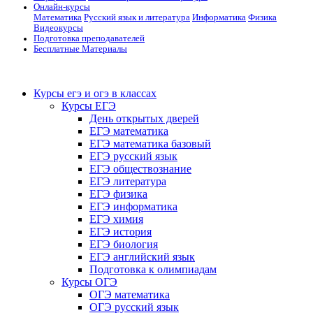
Онлайн-курсы
Математика
Русский язык и литература
Информатика
Физика
Видеокурсы
Подготовка преподавателей
Бесплатные Материалы
Курсы егэ и огэ в классах
Курсы ЕГЭ
День открытых дверей
ЕГЭ математика
ЕГЭ математика базовый
ЕГЭ русский язык
ЕГЭ обществознание
ЕГЭ литература
ЕГЭ физика
ЕГЭ информатика
ЕГЭ химия
ЕГЭ история
ЕГЭ биология
ЕГЭ английский язык
Подготовка к олимпиадам
Курсы ОГЭ
ОГЭ математика
ОГЭ русский язык