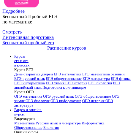
Подробнее
Бесплатный Пробный ЕГЭ
по математике
Смотреть
Интенсивная подготовка
Бесплатный пробный егэ
Расписание курсов
Курсы
егэ и огэ
в классах
Курсы ЕГЭ
День открытых дверей
ЕГЭ математика
ЕГЭ математика базовый
ЕГЭ русский язык
ЕГЭ обществознание
ЕГЭ литература
ЕГЭ физика
ЕГЭ информатика
ЕГЭ химия
ЕГЭ история
ЕГЭ биология
ЕГЭ
английский язык
Подготовка к олимпиадам
Курсы ОГЭ
ОГЭ математика
ОГЭ русский язык
ОГЭ обществознание
ОГЭ
химия
ОГЭ биология
ОГЭ информатика
ОГЭ история
ОГЭ
литература
Видео и онлайн-
курсы
Видеокурсы
Математика
Русский язык и литература
Информатика
Обществознание
Биология
Онлайн курсы