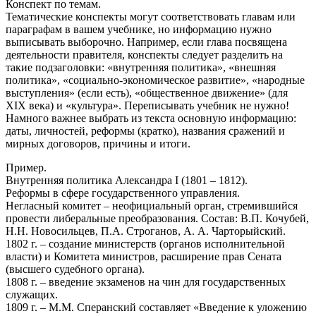
Конспект по темам.
Тематические конспекты могут соответствовать главам или
параграфам в вашем учебнике, но информацию нужно
выписывать выборочно. Например, если глава посвящена
деятельности правителя, конспекты следует разделить на
такие подзаголовки: «внутренняя политика», «внешняя
политика», «социально-экономическое развитие», «народные
выступления» (если есть), «общественное движение» (для
XIX века) и «культура». Переписывать учебник не нужно!
Намного важнее выбрать из текста основную информацию:
даты, личностей, реформы (кратко), названия сражений и
мирных договоров, причины и итоги.
Пример.
Внутренняя политика Александра I (1801 – 1812).
Реформы в сфере государственного управления.
Негласный комитет – неофициальный орган, стремившийся
провести либеральные преобразования. Состав: В.П. Кочубей,
Н.Н. Новосильцев, П.А. Строганов, А. А. Чарторыйский.
1802 г. – создание министерств (органов исполнительной
власти) и Комитета министров, расширение прав Сената
(высшего судебного органа).
1808 г. – введение экзаменов на чин для государственных
служащих.
1809 г. – М.М. Сперанский составляет «Введение к уложению