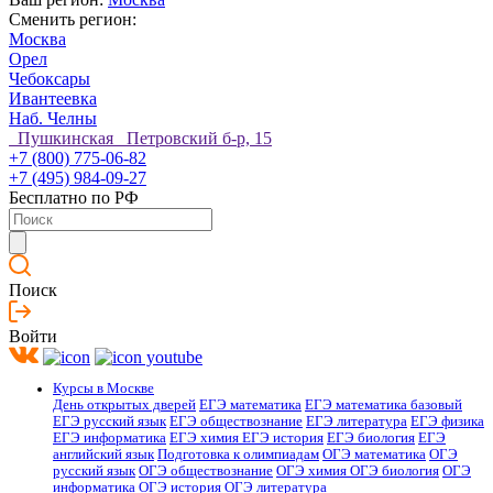
Сменить регион:
Москва
Орел
Чебоксары
Ивантеевка
Наб. Челны
Пушкинская Петровский б-р, 15
+7 (800) 775-06-82
+7 (495) 984-09-27
Бесплатно по РФ
Поиск
Войти
Курсы в Москве
День открытых дверей
ЕГЭ математика
ЕГЭ математика базовый
ЕГЭ русский язык
ЕГЭ обществознание
ЕГЭ литература
ЕГЭ физика
ЕГЭ информатика
ЕГЭ химия
ЕГЭ история
ЕГЭ биология
ЕГЭ
английский язык
Подготовка к олимпиадам
ОГЭ математика
ОГЭ
русский язык
ОГЭ обществознание
ОГЭ химия
ОГЭ биология
ОГЭ
информатика
ОГЭ история
ОГЭ литература