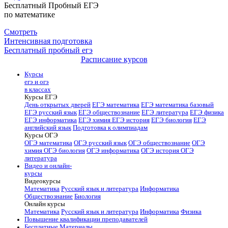
Бесплатный Пробный ЕГЭ
по математике
Смотреть
Интенсивная подготовка
Бесплатный пробный егэ
Расписание курсов
Курсы
егэ и огэ
в классах
Курсы ЕГЭ
День открытых дверей
ЕГЭ математика
ЕГЭ математика базовый
ЕГЭ русский язык
ЕГЭ обществознание
ЕГЭ литература
ЕГЭ физика
ЕГЭ информатика
ЕГЭ химия
ЕГЭ история
ЕГЭ биология
ЕГЭ
английский язык
Подготовка к олимпиадам
Курсы ОГЭ
ОГЭ математика
ОГЭ русский язык
ОГЭ обществознание
ОГЭ
химия
ОГЭ биология
ОГЭ информатика
ОГЭ история
ОГЭ
литература
Видео и онлайн-
курсы
Видеокурсы
Математика
Русский язык и литература
Информатика
Обществознание
Биология
Онлайн курсы
Математика
Русский язык и литература
Информатика
Физика
Повышение квалификации преподавателей
Бесплатные Материалы