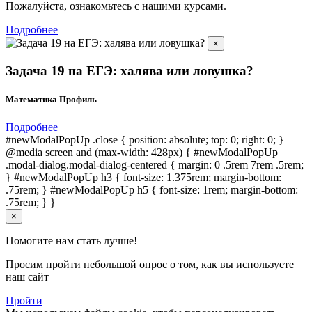
Пожалуйста, ознакомьтесь с нашими курсами.
Подробнее
×
Задача 19 на ЕГЭ: халява или ловушка?
Математика Профиль
Подробнее
#newModalPopUp .close { position: absolute; top: 0; right: 0; }
@media screen and (max-width: 428px) { #newModalPopUp
.modal-dialog.modal-dialog-centered { margin: 0 .5rem 7rem .5rem;
} #newModalPopUp h3 { font-size: 1.375rem; margin-bottom:
.75rem; } #newModalPopUp h5 { font-size: 1rem; margin-bottom:
.75rem; } }
×
Помогите нам стать лучше!
Просим пройти небольшой опрос о том, как вы используете
наш сайт
Пройти