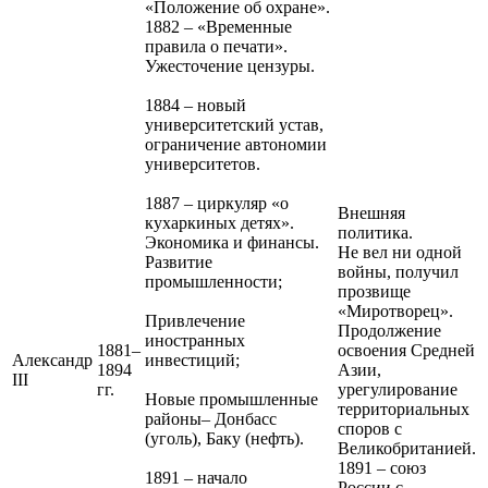
«Положение об охране».
1882 – «Временные
правила о печати».
Ужесточение цензуры.
1884 – новый
университетский устав,
ограничение автономии
университетов.
1887 – циркуляр «о
Внешняя
кухаркиных детях».
политика.
Экономика и финансы.
Не вел ни одной
Развитие
войны, получил
промышленности;
прозвище
«Миротворец».
Привлечение
Продолжение
иностранных
1881–
освоения Средней
Александр
инвестиций;
1894
Азии,
III
гг.
урегулирование
Новые промышленные
территориальных
районы– Донбасс
споров с
(уголь), Баку (нефть).
Великобританией.
1891 – союз
1891 – начало
России с