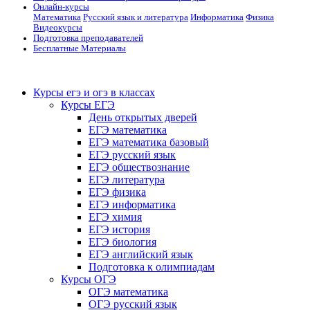
Онлайн-курсы
Математика
Русский язык и литература
Информатика
Физика
Видеокурсы
Подготовка преподавателей
Бесплатные Материалы
Курсы егэ и огэ в классах
Курсы ЕГЭ
День открытых дверей
ЕГЭ математика
ЕГЭ математика базовый
ЕГЭ русский язык
ЕГЭ обществознание
ЕГЭ литература
ЕГЭ физика
ЕГЭ информатика
ЕГЭ химия
ЕГЭ история
ЕГЭ биология
ЕГЭ английский язык
Подготовка к олимпиадам
Курсы ОГЭ
ОГЭ математика
ОГЭ русский язык