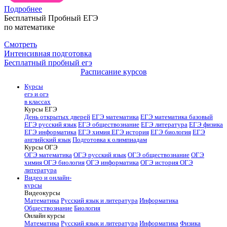
Подробнее
Бесплатный Пробный ЕГЭ
по математике
Смотреть
Интенсивная подготовка
Бесплатный пробный егэ
Расписание курсов
Курсы
егэ и огэ
в классах
Курсы ЕГЭ
День открытых дверей
ЕГЭ математика
ЕГЭ математика базовый
ЕГЭ русский язык
ЕГЭ обществознание
ЕГЭ литература
ЕГЭ физика
ЕГЭ информатика
ЕГЭ химия
ЕГЭ история
ЕГЭ биология
ЕГЭ
английский язык
Подготовка к олимпиадам
Курсы ОГЭ
ОГЭ математика
ОГЭ русский язык
ОГЭ обществознание
ОГЭ
химия
ОГЭ биология
ОГЭ информатика
ОГЭ история
ОГЭ
литература
Видео и онлайн-
курсы
Видеокурсы
Математика
Русский язык и литература
Информатика
Обществознание
Биология
Онлайн курсы
Математика
Русский язык и литература
Информатика
Физика