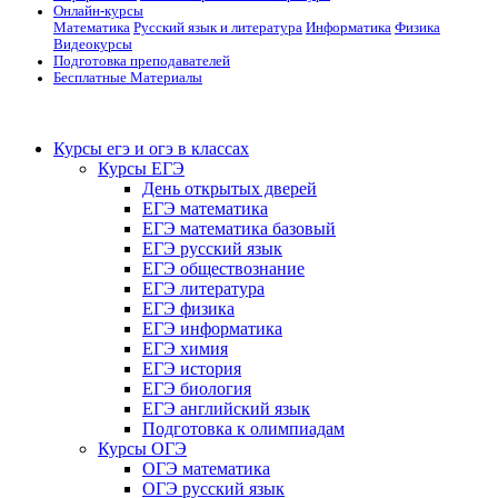
Онлайн-курсы
Математика
Русский язык и литература
Информатика
Физика
Видеокурсы
Подготовка преподавателей
Бесплатные Материалы
Курсы егэ и огэ в классах
Курсы ЕГЭ
День открытых дверей
ЕГЭ математика
ЕГЭ математика базовый
ЕГЭ русский язык
ЕГЭ обществознание
ЕГЭ литература
ЕГЭ физика
ЕГЭ информатика
ЕГЭ химия
ЕГЭ история
ЕГЭ биология
ЕГЭ английский язык
Подготовка к олимпиадам
Курсы ОГЭ
ОГЭ математика
ОГЭ русский язык