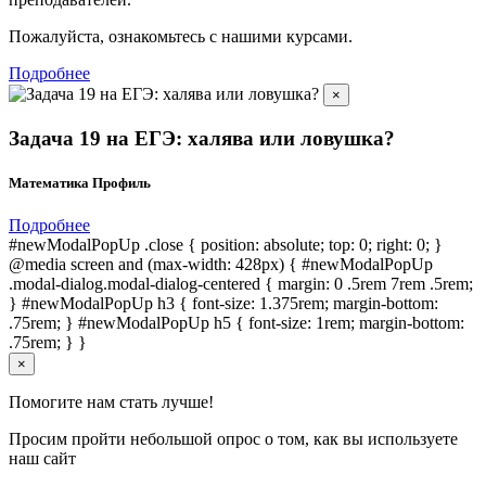
Пожалуйста, ознакомьтесь с нашими курсами.
Подробнее
×
Задача 19 на ЕГЭ: халява или ловушка?
Математика Профиль
Подробнее
#newModalPopUp .close { position: absolute; top: 0; right: 0; }
@media screen and (max-width: 428px) { #newModalPopUp
.modal-dialog.modal-dialog-centered { margin: 0 .5rem 7rem .5rem;
} #newModalPopUp h3 { font-size: 1.375rem; margin-bottom:
.75rem; } #newModalPopUp h5 { font-size: 1rem; margin-bottom:
.75rem; } }
×
Помогите нам стать лучше!
Просим пройти небольшой опрос о том, как вы используете
наш сайт