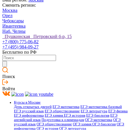
Сменить регион:
Москва
Орел
Чебоксары
Ивантеевка
Наб. Челны
Пушкинская Петровский б-р, 15
+7 (800) 775-06-82
+7 (495) 984-09-27
Бесплатно по РФ
Поиск
Войти
Курсы в Москве
День открытых дверей
ЕГЭ математика
ЕГЭ математика базовый
ЕГЭ русский язык
ЕГЭ обществознание
ЕГЭ литература
ЕГЭ физика
ЕГЭ информатика
ЕГЭ химия
ЕГЭ история
ЕГЭ биология
ЕГЭ
английский язык
Подготовка к олимпиадам
ОГЭ математика
ОГЭ
русский язык
ОГЭ обществознание
ОГЭ химия
ОГЭ биология
ОГЭ
информатика
ОГЭ история
ОГЭ литература