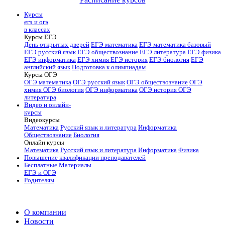
Курсы
егэ и огэ
в классах
Курсы ЕГЭ
День открытых дверей
ЕГЭ математика
ЕГЭ математика базовый
ЕГЭ русский язык
ЕГЭ обществознание
ЕГЭ литература
ЕГЭ физика
ЕГЭ информатика
ЕГЭ химия
ЕГЭ история
ЕГЭ биология
ЕГЭ
английский язык
Подготовка к олимпиадам
Курсы ОГЭ
ОГЭ математика
ОГЭ русский язык
ОГЭ обществознание
ОГЭ
химия
ОГЭ биология
ОГЭ информатика
ОГЭ история
ОГЭ
литература
Видео и онлайн-
курсы
Видеокурсы
Математика
Русский язык и литература
Информатика
Обществознание
Биология
Онлайн курсы
Математика
Русский язык и литература
Информатика
Физика
Повышение квалификации преподавателей
Бесплатные Материалы
ЕГЭ и ОГЭ
Родителям
О компании
Новости