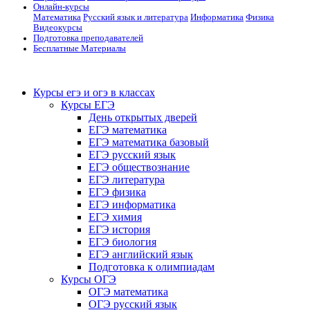
Онлайн-курсы
Математика
Русский язык и литература
Информатика
Физика
Видеокурсы
Подготовка преподавателей
Бесплатные Материалы
Курсы егэ и огэ в классах
Курсы ЕГЭ
День открытых дверей
ЕГЭ математика
ЕГЭ математика базовый
ЕГЭ русский язык
ЕГЭ обществознание
ЕГЭ литература
ЕГЭ физика
ЕГЭ информатика
ЕГЭ химия
ЕГЭ история
ЕГЭ биология
ЕГЭ английский язык
Подготовка к олимпиадам
Курсы ОГЭ
ОГЭ математика
ОГЭ русский язык