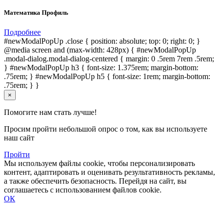
Математика Профиль
Подробнее
#newModalPopUp .close { position: absolute; top: 0; right: 0; }
@media screen and (max-width: 428px) { #newModalPopUp
.modal-dialog.modal-dialog-centered { margin: 0 .5rem 7rem .5rem;
} #newModalPopUp h3 { font-size: 1.375rem; margin-bottom:
.75rem; } #newModalPopUp h5 { font-size: 1rem; margin-bottom:
.75rem; } }
×
Помогите нам стать лучше!
Просим пройти небольшой опрос о том, как вы используете
наш сайт
Пройти
Мы используем файлы cookie, чтобы персонализировать
контент, адаптировать и оценивать результативность рекламы,
а также обеспечить безопасность. Перейдя на сайт, вы
соглашаетесь с использованием файлов cookie.
ОК