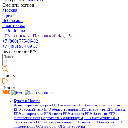
Сменить регион:
Москва
Орел
Чебоксары
Ивантеевка
Наб. Челны
Пушкинская Петровский б-р, 15
+7 (800) 775-06-82
+7 (495) 984-09-27
Бесплатно по РФ
Поиск
Войти
Курсы в Москве
День открытых дверей
ЕГЭ математика
ЕГЭ математика базовый
ЕГЭ русский язык
ЕГЭ обществознание
ЕГЭ литература
ЕГЭ физика
ЕГЭ информатика
ЕГЭ химия
ЕГЭ история
ЕГЭ биология
ЕГЭ
английский язык
Подготовка к олимпиадам
ОГЭ математика
ОГЭ
русский язык
ОГЭ обществознание
ОГЭ химия
ОГЭ биология
ОГЭ
информатика
ОГЭ история
ОГЭ литература