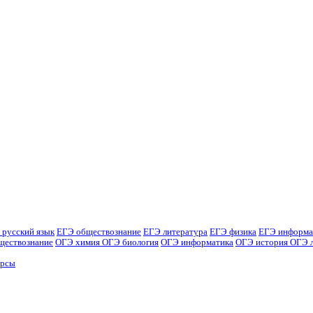
 русский язык
ЕГЭ обществознание
ЕГЭ литература
ЕГЭ физика
ЕГЭ информа
ществознание
ОГЭ химия
ОГЭ биология
ОГЭ информатика
ОГЭ история
ОГЭ 
урсы