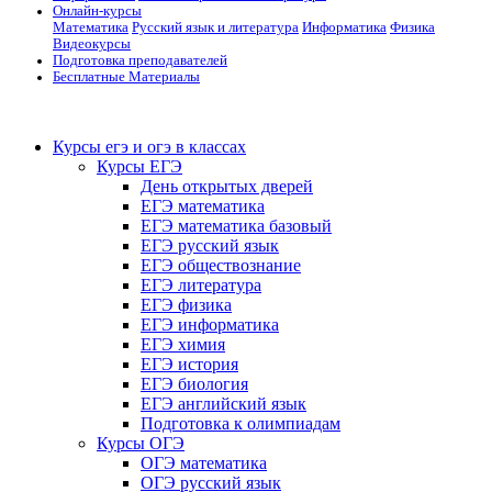
Онлайн-курсы
Математика
Русский язык и литература
Информатика
Физика
Видеокурсы
Подготовка преподавателей
Бесплатные Материалы
Курсы егэ и огэ в классах
Курсы ЕГЭ
День открытых дверей
ЕГЭ математика
ЕГЭ математика базовый
ЕГЭ русский язык
ЕГЭ обществознание
ЕГЭ литература
ЕГЭ физика
ЕГЭ информатика
ЕГЭ химия
ЕГЭ история
ЕГЭ биология
ЕГЭ английский язык
Подготовка к олимпиадам
Курсы ОГЭ
ОГЭ математика
ОГЭ русский язык