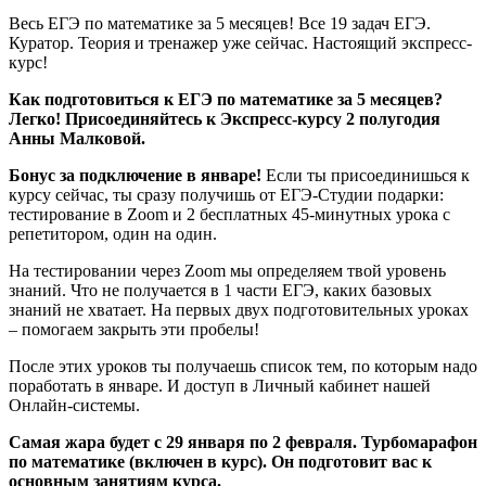
Весь ЕГЭ по математике за 5 месяцев! Все 19 задач ЕГЭ.
Куратор. Теория и тренажер уже сейчас. Настоящий экспресс-
курс!
Как подготовиться к ЕГЭ по математике за 5 месяцев?
Легко! Присоединяйтесь к Экспресс-курсу 2 полугодия
Анны Малковой.
Бонус за подключение в январе!
Если ты присоединишься к
курсу сейчас, ты сразу получишь от ЕГЭ-Студии подарки:
тестирование в Zoom и 2 бесплатных 45-минутных урока с
репетитором, один на один.
На тестировании через Zoom мы определяем твой уровень
знаний. Что не получается в 1 части ЕГЭ, каких базовых
знаний не хватает. На первых двух подготовительных уроках
– помогаем закрыть эти пробелы!
После этих уроков ты получаешь список тем, по которым надо
поработать в январе. И доступ в Личный кабинет нашей
Онлайн-системы.
Самая жара будет с 29 января по 2 февраля. Турбомарафон
по математике (включен в курс). Он подготовит вас к
основным занятиям курса.