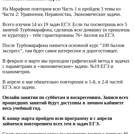
На Марафоне повторим всю Часть 1 и пройдем 3 темы из
Части 2: Уравнения, Неравенства, Экономические задачи.
Всего изучим 14 из 19 задач ЕГЭ. Если ты посмотришь все 5
занятий Турбомарафона, сделаешь всю домашку (и пришлешь
ее куратору) – тебе гарантированы 76+ баллов на ЕГЭ.
После Турбомарафона начнется основной курс "100 баллов
экспресс", там будет самое интересное и дорогостоящее.
В феврале и марте мы проходим графический метод в задачах
с параметрами и «экономические» задачи. №19 ЕГЭ и
планиметрия.
В апреле и мае обязательно повторение и 1-й, и 2-й частей
ЕГЭ, все задачи.
Онлайн-занятия по субботам и воскресениям. Записи всех
прошедших занятий будут доступны в личном кабинете
весь учебный год.
К концу марта пройдем всю программу и с апреля
займемся повторением всех тем и задач ЕГЭ.
Сразу после покупки курса вы получите доступ к первым 40