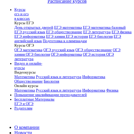
Расписание курсов
Курсы
егэ и огэ
в классах
Курсы ЕГЭ
День открытых дверей
ЕГЭ математика
ЕГЭ математика базовый
ЕГЭ русский язык
ЕГЭ обществознание
ЕГЭ литература
ЕГЭ физика
ЕГЭ информатика
ЕГЭ химия
ЕГЭ история
ЕГЭ биология
ЕГЭ
английский язык
Подготовка к олимпиадам
Курсы ОГЭ
ОГЭ математика
ОГЭ русский язык
ОГЭ обществознание
ОГЭ
химия
ОГЭ биология
ОГЭ информатика
ОГЭ история
ОГЭ
литература
Видео и онлайн-
курсы
Видеокурсы
Математика
Русский язык и литература
Информатика
Обществознание
Биология
Онлайн курсы
Математика
Русский язык и литература
Информатика
Физика
Повышение квалификации преподавателей
Бесплатные Материалы
ЕГЭ и ОГЭ
Родителям
О компании
Новости