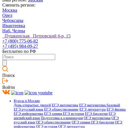
Сменить регион:
Москва
Орел
Чебоксары
Ивантеевка
Наб. Челны
Пушкинская Петровский б-р, 15
+7 (800) 775-06-82
+7 (495) 984-09-27
Бесплатно по РФ
Поиск
Войти
Курсы в Москве
День открытых дверей
ЕГЭ математика
ЕГЭ математика базовый
ЕГЭ русский язык
ЕГЭ обществознание
ЕГЭ литература
ЕГЭ физика
ЕГЭ информатика
ЕГЭ химия
ЕГЭ история
ЕГЭ биология
ЕГЭ
английский язык
Подготовка к олимпиадам
ОГЭ математика
ОГЭ
русский язык
ОГЭ обществознание
ОГЭ химия
ОГЭ биология
ОГЭ
информатика
ОГЭ история
ОГЭ литература