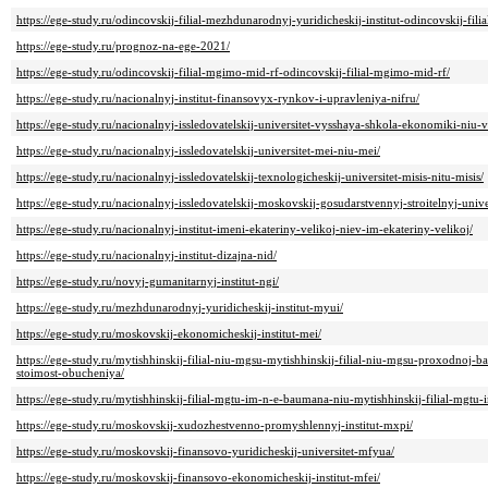
https://ege-study.ru/odincovskij-filial-mezhdunarodnyj-yuridicheskij-institut-odincovskij-fili
https://ege-study.ru/prognoz-na-ege-2021/
https://ege-study.ru/odincovskij-filial-mgimo-mid-rf-odincovskij-filial-mgimo-mid-rf/
https://ege-study.ru/nacionalnyj-institut-finansovyx-rynkov-i-upravleniya-nifru/
https://ege-study.ru/nacionalnyj-issledovatelskij-universitet-vysshaya-shkola-ekonomiki-niu-v
https://ege-study.ru/nacionalnyj-issledovatelskij-universitet-mei-niu-mei/
https://ege-study.ru/nacionalnyj-issledovatelskij-texnologicheskij-universitet-misis-nitu-misis/
https://ege-study.ru/nacionalnyj-issledovatelskij-moskovskij-gosudarstvennyj-stroitelnyj-univ
https://ege-study.ru/nacionalnyj-institut-imeni-ekateriny-velikoj-niev-im-ekateriny-velikoj/
https://ege-study.ru/nacionalnyj-institut-dizajna-nid/
https://ege-study.ru/novyj-gumanitarnyj-institut-ngi/
https://ege-study.ru/mezhdunarodnyj-yuridicheskij-institut-myui/
https://ege-study.ru/moskovskij-ekonomicheskij-institut-mei/
https://ege-study.ru/mytishhinskij-filial-niu-mgsu-mytishhinskij-filial-niu-mgsu-proxodnoj
stoimost-obucheniya/
https://ege-study.ru/mytishhinskij-filial-mgtu-im-n-e-baumana-niu-mytishhinskij-filial-mgtu
https://ege-study.ru/moskovskij-xudozhestvenno-promyshlennyj-institut-mxpi/
https://ege-study.ru/moskovskij-finansovo-yuridicheskij-universitet-mfyua/
https://ege-study.ru/moskovskij-finansovo-ekonomicheskij-institut-mfei/