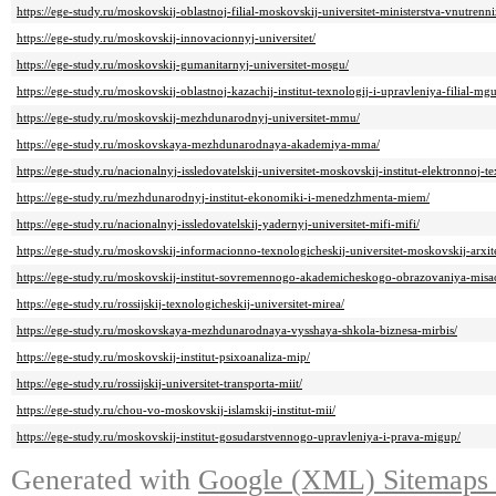
https://ege-study.ru/moskovskij-oblastnoj-filial-moskovskij-universitet-ministerstva-vnutrenn
https://ege-study.ru/moskovskij-innovacionnyj-universitet/
https://ege-study.ru/moskovskij-gumanitarnyj-universitet-mosgu/
https://ege-study.ru/moskovskij-oblastnoj-kazachij-institut-texnologij-i-upravleniya-filial
https://ege-study.ru/moskovskij-mezhdunarodnyj-universitet-mmu/
https://ege-study.ru/moskovskaya-mezhdunarodnaya-akademiya-mma/
https://ege-study.ru/nacionalnyj-issledovatelskij-universitet-moskovskij-institut-elektronnoj-te
https://ege-study.ru/mezhdunarodnyj-institut-ekonomiki-i-menedzhmenta-miem/
https://ege-study.ru/nacionalnyj-issledovatelskij-yadernyj-universitet-mifi-mifi/
https://ege-study.ru/moskovskij-informacionno-texnologicheskij-universitet-moskovskij-arxitek
https://ege-study.ru/moskovskij-institut-sovremennogo-akademicheskogo-obrazovaniya-misa
https://ege-study.ru/rossijskij-texnologicheskij-universitet-mirea/
https://ege-study.ru/moskovskaya-mezhdunarodnaya-vysshaya-shkola-biznesa-mirbis/
https://ege-study.ru/moskovskij-institut-psixoanaliza-mip/
https://ege-study.ru/rossijskij-universitet-transporta-miit/
https://ege-study.ru/chou-vo-moskovskij-islamskij-institut-mii/
https://ege-study.ru/moskovskij-institut-gosudarstvennogo-upravleniya-i-prava-migup/
Generated with
Google (XML) Sitemaps G