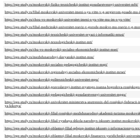
https://ege-study.ru/moskovskij-fiziko-texnicheskij-institut-gosudarstvennyj-universitet-mfti/
https://ege-study.ru/filial-moskovskij-universitet-imeni-s-yu-vitte-v-g-sergievom-posade-mu
https://ege-study.ru/chou-vo-moskovskij-universitet-imeni-s-yu-vitte-mu-im-s-yu-vitte/
https://ege-study.ru/filial-medicinskij-universitet-reaviz-v-gorode-moskve-mu-reaviz-v-g-mo
https://ege-study.ru/moskovskij-texnicheskij-universitet-svyazi-i-informatiki-mtusi/
https://ege-study.ru/moskovskij-texnologicheskij-institut-mti/
https://ege-study.ru/chu-vo-moskovskij-socialno-ekonomicheskij-institut-msei/
https://ege-study.ru/mezhdunarodnyj-slavyanskij-institut-msu/
https://ege-study.ru/moskovskij-socialno-pedagogicheskij-institut-mspi/
https://ege-study.ru/moskovskij-regionalnyj-socialno-ekonomicheskij-institut-mrsei/
https://ege-study.ru/moskovskij-politexnicheskij-universitet-mpu/
https://ege-study.ru/moskovskij-pravoslavnyj-institut-svyatogo-ioanna-bogoslova-rossijskog
https://ege-study.ru/moskovskij-pedagogicheskij-gosudarstvennyj-universitet-mpgu/
https://ege-study.ru/moskovskij-univekrsitet-ministerstva-snutrennix-del-rossijskoj-federaci
ya-kikotya/
https://ege-study.ru/moskovskij-filial-rossijskoj-mezhdunarodnoj-akademii-turizma-moskovskij
https://ege-study.ru/moskovskij-filial-vysshaya-shkola-narodnyx-iskusstv-institut-moskovskij-f
https://ege-study.ru/moskovskij-oblastnoj-filial-spbgup-institut-iskusstv-i-informacionnyx-tex
https://ege-study.ru/moskovskij-oblastnoj-filial-moskovskij-finansovo-yuridicheskij-universi