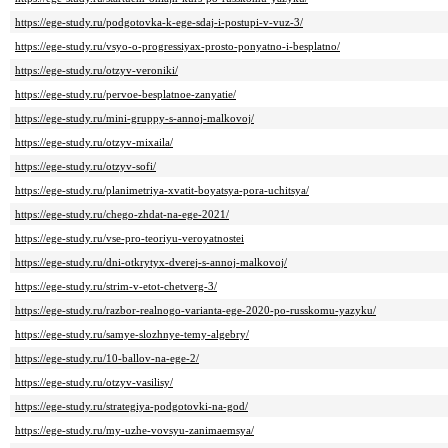
https://ege-study.ru/podgotovka-k-ege-sdaj-i-postupi-v-vuz-3/
https://ege-study.ru/vsyo-o-progressiyax-prosto-ponyatno-i-besplatno/
https://ege-study.ru/otzyv-veroniki/
https://ege-study.ru/pervoe-besplatnoe-zanyatie/
https://ege-study.ru/mini-gruppy-s-annoj-malkovoj/
https://ege-study.ru/otzyv-mixaila/
https://ege-study.ru/otzyv-sofi/
https://ege-study.ru/planimetriya-xvatit-boyatsya-pora-uchitsya/
https://ege-study.ru/chego-zhdat-na-ege-2021/
https://ege-study.ru/vse-pro-teoriyu-veroyatnostei
https://ege-study.ru/dni-otkrytyx-dverej-s-annoj-malkovoj/
https://ege-study.ru/strim-v-etot-chetverg-3/
https://ege-study.ru/razbor-realnogo-varianta-ege-2020-po-russkomu-yazyku/
https://ege-study.ru/samye-slozhnye-temy-algebry/
https://ege-study.ru/10-ballov-na-ege-2/
https://ege-study.ru/otzyv-vasilisy/
https://ege-study.ru/strategiya-podgotovki-na-god/
https://ege-study.ru/my-uzhe-vovsyu-zanimaemsya/