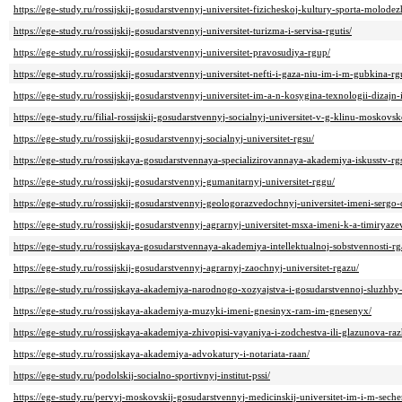
https://ege-study.ru/rossijskij-gosudarstvennyj-universitet-fizicheskoj-kultury-sporta-molodez
https://ege-study.ru/rossijskij-gosudarstvennyj-universitet-turizma-i-servisa-rgutis/
https://ege-study.ru/rossijskij-gosudarstvennyj-universitet-pravosudiya-rgup/
https://ege-study.ru/rossijskij-gosudarstvennyj-universitet-nefti-i-gaza-niu-im-i-m-gubkina-
https://ege-study.ru/rossijskij-gosudarstvennyj-universitet-im-a-n-kosygina-texnologii-dizajn-
https://ege-study.ru/filial-rossijskij-gosudarstvennyj-socialnyj-universitet-v-g-klinu-moskovsk
https://ege-study.ru/rossijskij-gosudarstvennyj-socialnyj-universitet-rgsu/
https://ege-study.ru/rossijskaya-gosudarstvennaya-specializirovannaya-akademiya-iskusstv-rgs
https://ege-study.ru/rossijskij-gosudarstvennyj-gumanitarnyj-universitet-rggu/
https://ege-study.ru/rossijskij-gosudarstvennyj-geologorazvedochnyj-universitet-imeni-serg
https://ege-study.ru/rossijskij-gosudarstvennyj-agrarnyj-universitet-msxa-imeni-k-a-timirya
https://ege-study.ru/rossijskaya-gosudarstvennaya-akademiya-intellektualnoj-sobstvennosti-rg
https://ege-study.ru/rossijskij-gosudarstvennyj-agrarnyj-zaochnyj-universitet-rgazu/
https://ege-study.ru/rossijskaya-akademiya-narodnogo-xozyajstva-i-gosudarstvennoj-sluzhby-
https://ege-study.ru/rossijskaya-akademiya-muzyki-imeni-gnesinyx-ram-im-gnesenyx/
https://ege-study.ru/rossijskaya-akademiya-zhivopisi-vayaniya-i-zodchestva-ili-glazunova-raz
https://ege-study.ru/rossijskaya-akademiya-advokatury-i-notariata-raan/
https://ege-study.ru/podolskij-socialno-sportivnyj-institut-pssi/
https://ege-study.ru/pervyj-moskovskij-gosudarstvennyj-medicinskij-universitet-im-i-m-se