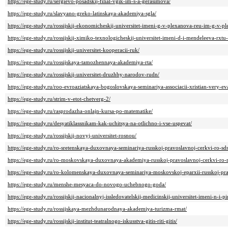
https://ege-study.ru/sergievo-posadskij-filial-vgik-im-s-a-gerasimova/
https://ege-study.ru/slavyano-greko-latinskaya-akademiya-sgla/
https://ege-study.ru/rossijskij-ekonomicheskij-universitet-imeni-g-v-plexanova-reu-im-g-v-p
https://ege-study.ru/rossijskij-ximiko-texnologicheskij-universitet-imeni-d-i-mendeleeva-rxt
https://ege-study.ru/rossijskij-universitet-kooperacii-ruk/
https://ege-study.ru/rossijskaya-tamozhennaya-akademiya-rta/
https://ege-study.ru/rossijskij-universitet-druzhby-narodov-rudn/
https://ege-study.ru/roo-evroaziatskaya-bogoslovskaya-seminariya-associacii-xristian-very-e
https://ege-study.ru/strim-v-etot-chetverg-2/
https://ege-study.ru/rasprodazha-onlajn-kursa-po-matematike/
https://ege-study.ru/desyatiklassnikam-kak-uchitsya-na-otlichno-i-vse-uspevat/
https://ege-study.ru/rossijskij-novyj-universitet-rosnou/
https://ege-study.ru/ro-sretenskaya-duxovnaya-seminariya-russkoj-pravoslavnoj-cerkvi-ro-sds
https://ege-study.ru/ro-moskovskaya-duxovnaya-akademiya-russkoj-pravoslavnoj-cerkvi-ro-
https://ege-study.ru/ro-kolomenskaya-duxovnaya-seminariya-moskovskoj-eparxii-russkoj-pr
https://ege-study.ru/menshe-mesyaca-do-novogo-uchebnogo-goda/
https://ege-study.ru/rossijskij-nacionalnyj-issledovatelskij-medicinskij-universitet-imeni-n-i
https://ege-study.ru/rossijskaya-mezhdunarodnaya-akademiya-turizma-rmat/
https://ege-study.ru/rossijskij-institut-teatralnogo-iskusstva-gitis-riti-gitis/