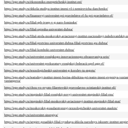
https://ege-study.ru/ekonomiko-energeticheskij-institut-eei/
https://ege-study.ru/shkola-studiya-institut-imeni-vl-i-nemirovicha-danchenko/
https://ege-study.ru/finansovyj-universitet-pri-pravitelstve-rf-fu-pri-pravitelstve-rf/
https://ege-study.ru/filial-spb-ivsep-v-g-naro-fominske/
https://ege-study.ru/filial-ugresha-universitet-dubna/
https://ege-study.ru/filial-strela-moskovskij-aviacionnyj-institut-nacionalnyj-issledovatelskij-un
https://ege-study.ru/filial-protvino-universitet-dubna-filial-protvino-gu-dubna/
https://ege-study.ru/filial-kotelniki-universitet-dubna/
https://ege-study.ru/universitet-rossijskogo-innovacionnogo-obrazovaniya-urio/
https://ege-study.ru/universitet-prokuratury-rossijskoj-federacii-uprf-agp-rf/
https://ege-study.ru/texnologicheskij-universitet-g-korolev-tu-mgotu/
https://ege-study.ru/teatralnyj-institut-imeni-borisa-shhukina-pri-teatre-imeni-evgeniya-vaxt
vaxtangova/
https://ege-study.ru/chou-vo-svyato-filaretovskij-pravoslavno-xristianskij-institut-sfi/
https://ege-study.ru/stupinskij-filial-rossijskij-novyj-universitet-stupinskij-filial-rnu/
https://ege-study.ru/stupinskij-filial-moskovskij-aviacionnyj-institut-stupinskij-filial-mai/
https://ege-study.ru/moskovskij-gosudarstvennyj-texnologicheskij-universitet-stankin/
https://ege-study.ru/universitet-sinergiya/
https://ege-study.ru/sergiev-posadskij-filial-vysshaya-shkola-narodnyx-iskusstv-institut-sergiev