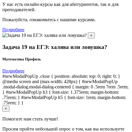
У нас есть онлайн-курсы как для абитуриентов, так и для
преподавателей.
Пожалуйста, ознакомьтесь с нашими курсами.
Подробнее
×
Задача 19 на ЕГЭ: халява или ловушка?
Математика Профиль
Подробнее
#newModalPopUp .close { position: absolute; top: 0; right: 0; }
@media screen and (max-width: 428px) { #newModalPopUp
.modal-dialog.modal-dialog-centered { margin: 0 .5rem 7rem .5rem;
} #newModalPopUp h3 { font-size: 1.375rem; margin-bottom:
.75rem; } #newModalPopUp h5 { font-size: 1rem; margin-bottom:
.75rem; } }
×
Помогите нам стать лучше!
Просим пройти небольшой опрос о том, как вы используете