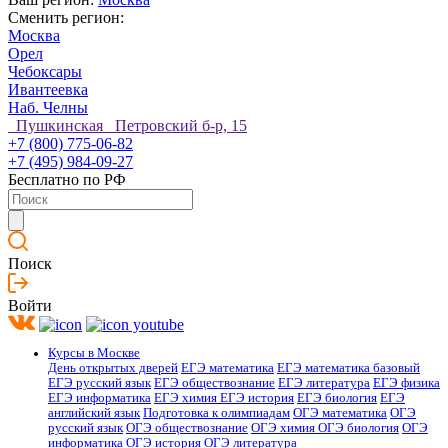
Сменить регион:
Москва
Орел
Чебоксары
Ивантеевка
Наб. Челны
Пушкинская Петровский б-р, 15
+7 (800) 775-06-82
+7 (495) 984-09-27
Бесплатно по РФ
Поиск
Войти
Курсы в Москве
День открытых дверей
ЕГЭ математика
ЕГЭ математика базовый
ЕГЭ русский язык
ЕГЭ обществознание
ЕГЭ литература
ЕГЭ физика
ЕГЭ информатика
ЕГЭ химия
ЕГЭ история
ЕГЭ биология
ЕГЭ
английский язык
Подготовка к олимпиадам
ОГЭ математика
ОГЭ
русский язык
ОГЭ обществознание
ОГЭ химия
ОГЭ биология
ОГЭ
информатика
ОГЭ история
ОГЭ литература