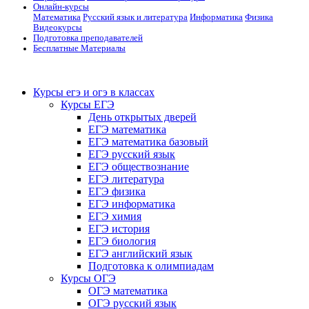
Онлайн-курсы
Математика
Русский язык и литература
Информатика
Физика
Видеокурсы
Подготовка преподавателей
Бесплатные Материалы
Курсы егэ и огэ в классах
Курсы ЕГЭ
День открытых дверей
ЕГЭ математика
ЕГЭ математика базовый
ЕГЭ русский язык
ЕГЭ обществознание
ЕГЭ литература
ЕГЭ физика
ЕГЭ информатика
ЕГЭ химия
ЕГЭ история
ЕГЭ биология
ЕГЭ английский язык
Подготовка к олимпиадам
Курсы ОГЭ
ОГЭ математика
ОГЭ русский язык