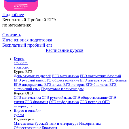
Подробнее
Бесплатный Пробный ЕГЭ
по математике
Смотреть
Интенсивная подготовка
Бесплатный пробный егэ
Расписание курсов
Курсы
егэ и огэ
в классах
Курсы ЕГЭ
День открытых дверей
ЕГЭ математика
ЕГЭ математика базовый
ЕГЭ русский язык
ЕГЭ обществознание
ЕГЭ литература
ЕГЭ физика
ЕГЭ информатика
ЕГЭ химия
ЕГЭ история
ЕГЭ биология
ЕГЭ
английский язык
Подготовка к олимпиадам
Курсы ОГЭ
ОГЭ математика
ОГЭ русский язык
ОГЭ обществознание
ОГЭ
химия
ОГЭ биология
ОГЭ информатика
ОГЭ история
ОГЭ
литература
Видео и онлайн-
курсы
Видеокурсы
Математика
Русский язык и литература
Информатика
Обществознание
Биология