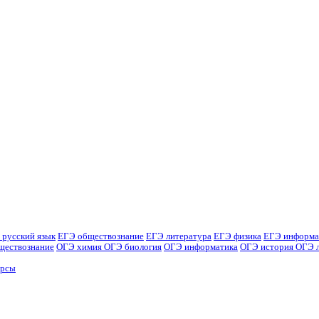
 русский язык
ЕГЭ обществознание
ЕГЭ литература
ЕГЭ физика
ЕГЭ информа
ществознание
ОГЭ химия
ОГЭ биология
ОГЭ информатика
ОГЭ история
ОГЭ 
урсы