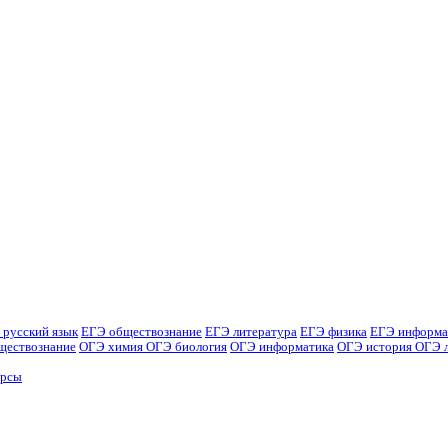
 русский язык
ЕГЭ обществознание
ЕГЭ литература
ЕГЭ физика
ЕГЭ информа
ществознание
ОГЭ химия
ОГЭ биология
ОГЭ информатика
ОГЭ история
ОГЭ 
урсы