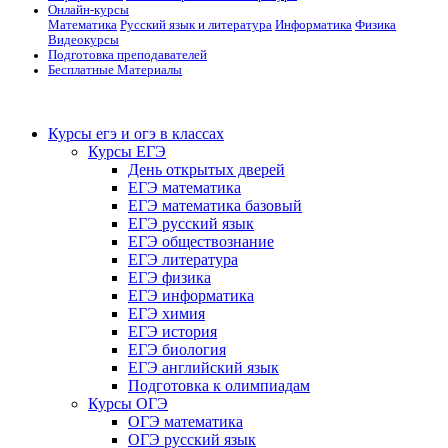
Онлайн-курсы
Математика
Русский язык и литература
Информатика
Физика
Видеокурсы
Подготовка преподавателей
Бесплатные Материалы
Курсы егэ и огэ в классах
Курсы ЕГЭ
День открытых дверей
ЕГЭ математика
ЕГЭ математика базовый
ЕГЭ русский язык
ЕГЭ обществознание
ЕГЭ литература
ЕГЭ физика
ЕГЭ информатика
ЕГЭ химия
ЕГЭ история
ЕГЭ биология
ЕГЭ английский язык
Подготовка к олимпиадам
Курсы ОГЭ
ОГЭ математика
ОГЭ русский язык