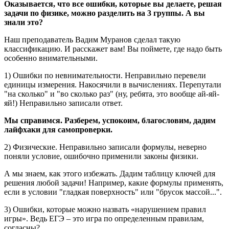
Оказывается, что все ошибки, которые вы делаете, решая
задачи по физике, можно разделить на 3 группы. А вы
знали это?
Наш преподаватель Вадим Муранов сделал такую
классификацию. И расскажет вам! Вы поймете, где надо быть
особенно внимательными.
1) Ошибки по невнимательности. Неправильно перевели
единицы измерения. Накосячили в вычислениях. Перепутали
"на сколько" и "во сколько раз" (ну, ребята, это вообще ай-яй-
яй!) Неправильно записали ответ.
Мы справимся. Разберем, успокоим, благословим, дадим
лайфхаки для самопроверки.
2) Физические. Неправильно записали формулы, неверно
поняли условие, ошибочно применили законы физики.
А мы знаем, как этого избежать. Дадим таблицу ключей для
решения любой задачи! Например, какие формулы применять,
если в условии "гладкая поверхность" или "брусок массой...".
3) Ошибки, которые можно назвать «нарушением правил
игры». Ведь ЕГЭ – это игра по определенным правилам,
согласны?