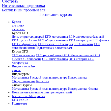
Смотреть
Интенсивная подготовка
Бесплатный пробный егэ
Расписание курсов
Курсы
егэ и огэ
в классах
Курсы ЕГЭ
День открытых дверей
ЕГЭ математика
ЕГЭ математика базовый
ЕГЭ русский язык
ЕГЭ обществознание
ЕГЭ литература
ЕГЭ физика
ЕГЭ информатика
ЕГЭ химия
ЕГЭ история
ЕГЭ биология
ЕГЭ
английский язык
Подготовка к олимпиадам
Курсы ОГЭ
ОГЭ математика
ОГЭ русский язык
ОГЭ обществознание
ОГЭ
химия
ОГЭ биология
ОГЭ информатика
ОГЭ история
ОГЭ
литература
Видео и онлайн-
курсы
Видеокурсы
Математика
Русский язык и литература
Информатика
Обществознание
Биология
Онлайн курсы
Математика
Русский язык и литература
Информатика
Физика
Повышение квалификации преподавателей
Бесплатные Материалы
ЕГЭ и ОГЭ
Родителям