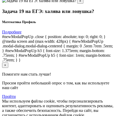
×
Задача 19 на ЕГЭ: халява или ловушка?
Математика Профиль
Подробнее
#newModalPopUp .close { position: absolute; top: 0; right: 0; }
@media screen and (max-width: 428px) { #newModalPopUp
.modal-dialog.modal-dialog-centered { margin: 0 .5rem 7rem .5rem;
} #newModalPopUp h3 { font-size: 1.375rem; margin-bottom:
.75rem; } #newModalPopUp h5 { font-size: 1rem; margin-bottom:
.75rem; } }
×
Помогите нам стать лучше!
Просим пройти небольшой опрос о том, как вы используете
наш сайт
Пройти
Мы используем файлы cookie, чтобы персонализировать
контент, адаптировать и оценивать результативность рекламы,
а также обеспечить безопасность. Перейдя на сайт, вы
соглашаетесь с использованием файлов cookie.