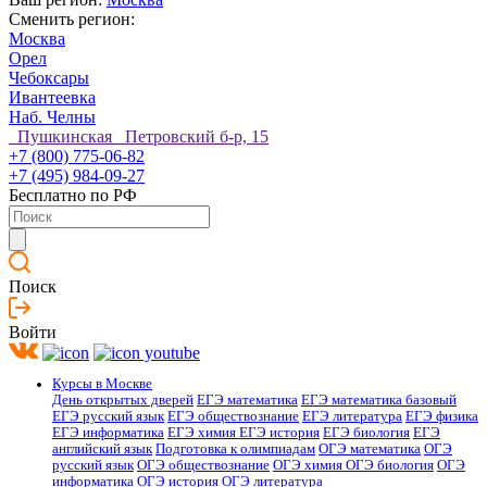
Сменить регион:
Москва
Орел
Чебоксары
Ивантеевка
Наб. Челны
Пушкинская Петровский б-р, 15
+7 (800) 775-06-82
+7 (495) 984-09-27
Бесплатно по РФ
Поиск
Войти
Курсы в Москве
День открытых дверей
ЕГЭ математика
ЕГЭ математика базовый
ЕГЭ русский язык
ЕГЭ обществознание
ЕГЭ литература
ЕГЭ физика
ЕГЭ информатика
ЕГЭ химия
ЕГЭ история
ЕГЭ биология
ЕГЭ
английский язык
Подготовка к олимпиадам
ОГЭ математика
ОГЭ
русский язык
ОГЭ обществознание
ОГЭ химия
ОГЭ биология
ОГЭ
информатика
ОГЭ история
ОГЭ литература