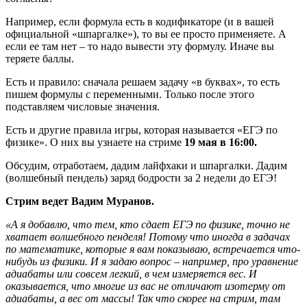
Например, если формула есть в кодификаторе (и в вашей
официальной «шпаргалке»), то вы ее просто применяете. А
если ее там нет – то надо вывести эту формулу. Иначе вы
теряете баллы.
Есть и правило: сначала решаем задачу «в буквах», то есть
пишем формулы с переменными. Только после этого
подставляем числовые значения.
Есть и другие правила игры, которая называется «ЕГЭ по
физике». О них вы узнаете на стриме
19 мая в 16:00.
Обсудим, отработаем, дадим лайфхаки и шпаргалки. Дадим
(волшебный пендель) заряд бодрости за 2 недели до ЕГЭ!
Стрим ведет Вадим Муранов.
«А я добавлю, что тем, кто сдает ЕГЭ по физике, точно не
хватает волшебного пенделя! Потому что иногда в задачах
по математике, которые я вам показываю, встречается что-
нибудь из физики. И я задаю вопрос – например, про уравнение
адиабаты или совсем легкий, в чем измеряется вес. И
оказывается, что многие из вас не отличают изотерму от
адиабаты, а вес от массы! Так что скорее на стрим, там