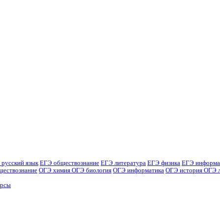
 русский язык
ЕГЭ обществознание
ЕГЭ литература
ЕГЭ физика
ЕГЭ информа
ществознание
ОГЭ химия
ОГЭ биология
ОГЭ информатика
ОГЭ история
ОГЭ 
урсы