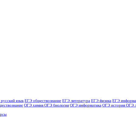
 русский язык
ЕГЭ обществознание
ЕГЭ литература
ЕГЭ физика
ЕГЭ информа
ществознание
ОГЭ химия
ОГЭ биология
ОГЭ информатика
ОГЭ история
ОГЭ 
урсы