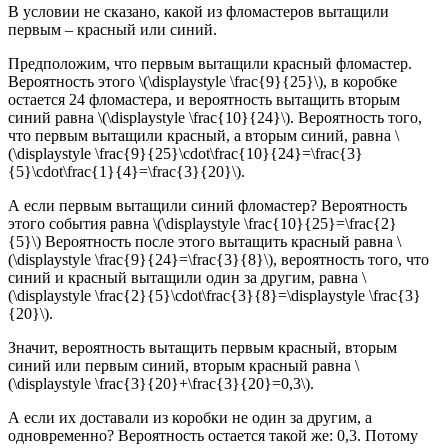
В условии не сказано, какой из фломастеров вытащили
первым – красный или синий.
Предположим, что первым вытащили красный фломастер.
Вероятность этого \(\displaystyle \frac{9}{25}\), в коробке
остается 24 фломастера, и вероятность вытащить вторым
синий равна \(\displaystyle \frac{10}{24}\). Вероятность того,
что первым вытащили красный, а вторым синий, равна \
(\displaystyle \frac{9}{25}\cdot\frac{10}{24}=\frac{3}
{5}\cdot\frac{1}{4}=\frac{3}{20}\).
А если первым вытащили синий фломастер? Вероятность
этого события равна \(\displaystyle \frac{10}{25}=\frac{2}
{5}\) Вероятность после этого вытащить красный равна \
(\displaystyle \frac{9}{24}=\frac{3}{8}\), вероятность того, что
синий и красный вытащили один за другим, равна \
(\displaystyle \frac{2}{5}\cdot\frac{3}{8}=\displaystyle \frac{3}
{20}\).
Значит, вероятность вытащить первым красный, вторым
синий или первым синий, вторым красный равна \
(\displaystyle \frac{3}{20}+\frac{3}{20}=0,3\).
А если их доставали из коробки не один за другим, а
одновременно? Вероятность остается такой же: 0,3. Потому