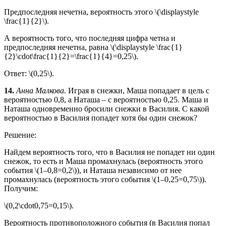
Предпоследняя нечетна, вероятность этого \(\displaystyle
\frac{1}{2}\).
А вероятность того, что последняя цифра четна и
предпоследняя нечетна, равна \(\displaystyle \frac{1}
{2}\cdot\frac{1}{2}=\frac{1}{4}=0,25\).
Ответ: \(0,25\).
14.
Анна Малкова.
Играя в снежки, Маша попадает в цель с
вероятностью 0,8, а Наташа – с вероятностью 0,25. Маша и
Наташа одновременно бросили снежки в Василия. С какой
вероятностью в Василия попадет хотя бы один снежок?
Решение:
Найдем вероятность того, что в Василия не попадет ни один
снежок, то есть и Маша промахнулась (вероятность этого
события \(1–0,8=0,2\)), и Наташа независимо от нее
промахнулась (вероятность этого события \(1–0,25=0,75\)).
Получим:
\(0,2\cdot0,75=0,15\).
Вероятность противоположного события (в Василия попал