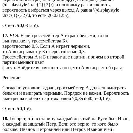
(\displaystyle \frac{1}{2}\), а поскольку развилок пять,
вероятность выбраться через выход А равна \(\displaystyle
\frac{1}{32}\), то есть \(0,03125\).
Ответ: \(0,03125\).
17.
ЕГЭ.
Если гроссмейстер А играет белыми, то он
выигрывает у гроссмейстера Б с
вероятностью 0,5. Если А играет черными,
то А выигрывает у Б с вероятностью 0,3.
Гроссмейстеры А и Б играют две партии, причем во второй
партии меняют цвет
фигур. Найдите вероятность того, что А выиграет оба раза.
Решение:
Согласно условию задачи, гроссмейстер А должен выиграть
белыми и выиграть черными. Порядок не важен. Вероятность
выигрыша в обеих партиях равна \(0,3\cdot0,5=0,15\).
Ответ: \(0,15\).
18.
Говорят, что в старину каждый десятый на Руси был Иван,
а каждый двадцатый Петр. Если это верно, то кого было
больше: Иванов Петровичей или Петров Ивановичей?