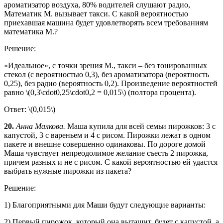
ароматизатор воздуха, 80% водителей слушают радио,
Математик М. вызывает такси. С какой вероятностью
приехавшая машина будет удовлетворять всем требованиям
математика М.?
Решение:
«Идеальное», с точки зрения М., такси – без тонированных
стекол (с вероятностью 0,3), без ароматизатора (вероятность
0,25), без радио (вероятность 0,2). Произведение вероятностей
равно \(0,3\cdot0,25\cdot0,2 = 0,015\) (полтора процента).
Ответ: \(0,015\)
20.
Анна Малкова.
Маша купила для всей семьи пирожков: 3 с
капустой, 3 с вареньем и 4 с рисом. Пирожки лежат в одном
пакете и внешне совершенно одинаковы. По дороге домой
Маша чувствует непреодолимое желание съесть 2 пирожка,
причем разных и не с рисом. С какой вероятностью ей удастся
выбрать нужные пирожки из пакета?
Решение:
1) Благоприятными для Маши будут следующие варианты:
2) Первый пирожок, который она вытащит, будет с капустой, а