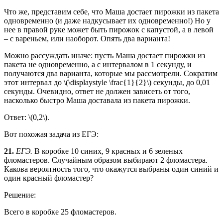
Что же, представим себе, что Маша достает пирожки из пакета
одновременно (и даже надкусывает их одновременно!) Но у
нее в правой руке может быть пирожок с капустой, а в левой
– с вареньем, или наоборот. Опять два варианта!
Можно рассуждать иначе: пусть Маша достает пирожки из
пакета не одновременно, а с интервалом в 1 секунду, и
получаются два варианта, которые мы рассмотрели. Сократим
этот интервал до \(\displaystyle \frac{1}{2}\) секунды, до 0,01
секунды. Очевидно, ответ не должен зависеть от того,
насколько быстро Маша доставала из пакета пирожки.
Ответ: \(0,2\).
Вот похожая задача из ЕГЭ:
21.
ЕГЭ.
В коробке 10 синих, 9 красных и 6 зеленых
фломастеров. Случайным образом выбирают 2 фломастера.
Какова вероятность того, что окажутся выбраны один синий и
один красный фломастер?
Решение:
Всего в коробке 25 фломастеров.