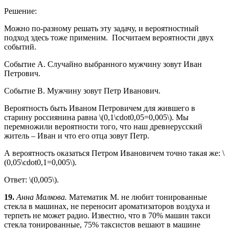
Решение:
Можно по-разному решать эту задачу, и вероятностный
подход здесь тоже применим. Посчитаем вероятности двух
событий.
Событие А. Случайно выбранного мужчину зовут Иван
Петрович.
Событие В. Мужчину зовут Петр Иванович.
Вероятность быть Иваном Петровичем для жившего в
старину россиянина равна \(0,1\cdot0,05=0,005\). Мы
перемножили вероятности того, что наш древнерусский
житель – Иван и что его отца зовут Петр.
А вероятность оказаться Петром Ивановичем точно такая же: \
(0,05\cdot0,1=0,005\).
Ответ: \(0,005\).
19.
Анна Малкова.
Математик М. не любит тонированные
стекла в машинах, не переносит ароматизаторов воздуха и
терпеть не может радио. Известно, что в 70% машин такси
стекла тонированные, 75% таксистов вешают в машине