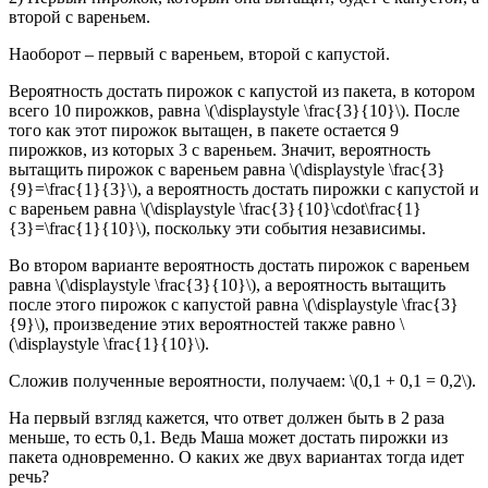
второй с вареньем.
Наоборот – первый с вареньем, второй с капустой.
Вероятность достать пирожок с капустой из пакета, в котором
всего 10 пирожков, равна \(\displaystyle \frac{3}{10}\). После
того как этот пирожок вытащен, в пакете остается 9
пирожков, из которых 3 с вареньем. Значит, вероятность
вытащить пирожок с вареньем равна \(\displaystyle \frac{3}
{9}=\frac{1}{3}\), а вероятность достать пирожки с капустой и
с вареньем равна \(\displaystyle \frac{3}{10}\cdot\frac{1}
{3}=\frac{1}{10}\), поскольку эти события независимы.
Во втором варианте вероятность достать пирожок с вареньем
равна \(\displaystyle \frac{3}{10}\), а вероятность вытащить
после этого пирожок с капустой равна \(\displaystyle \frac{3}
{9}\), произведение этих вероятностей также равно \
(\displaystyle \frac{1}{10}\).
Сложив полученные вероятности, получаем: \(0,1 + 0,1 = 0,2\).
На первый взгляд кажется, что ответ должен быть в 2 раза
меньше, то есть 0,1. Ведь Маша может достать пирожки из
пакета одновременно. О каких же двух вариантах тогда идет
речь?