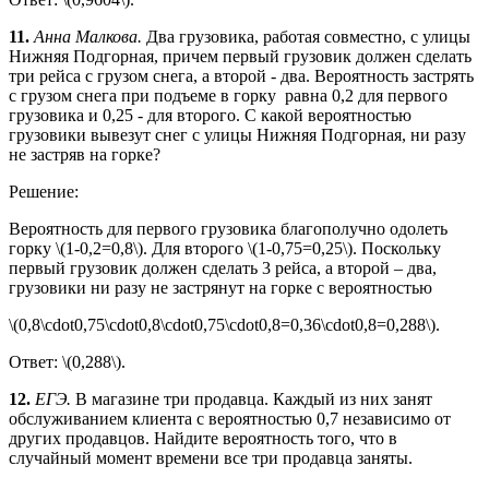
11.
Анна Малкова.
Два грузовика, работая совместно, с улицы
Нижняя Подгорная, причем первый грузовик должен сделать
три рейса с грузом снега, а второй - два. Вероятность застрять
с грузом снега при подъеме в горку равна 0,2 для первого
грузовика и 0,25 - для второго. С какой вероятностью
грузовики вывезут снег с улицы Нижняя Подгорная, ни разу
не застряв на горке?
Решение:
Вероятность для первого грузовика благополучно одолеть
горку \(1-0,2=0,8\). Для второго \(1-0,75=0,25\). Поскольку
первый грузовик должен сделать 3 рейса, а второй – два,
грузовики ни разу не застрянут на горке с вероятностью
\(0,8\cdot0,75\cdot0,8\cdot0,75\cdot0,8=0,36\cdot0,8=0,288\).
Ответ: \(0,288\).
12.
ЕГЭ.
В магазине три продавца. Каждый из них занят
обслуживанием клиента с вероятностью 0,7 независимо от
других продавцов. Найдите вероятность того, что в
случайный момент времени все три продавца заняты.