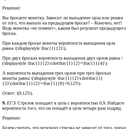
Решение:
Вы бросаете монетку. Зависит ли выпадение орла или решки
от того, что выпало на предыдущем броске? – Конечно, нет!
Ведь монетка «не помнит», каким был результат предыдущего
броска.
При каждом броске монеты вероятность выпадения орла
равна \(\displaystyle \frac{1}{2}\).
При двух бросках вероятность выпадения двух орлов равна \
(\displaystyle \frac{1}{2}\cdot\frac{1}{2}=\frac{1}{4}\)
А вероятность выпадения трех орлов при трех бросках
монеты равна \(\displaystyle \frac{1}{2}\cdot\frac{1}
{2}\cdot\frac{1}{2}=\frac{1}{8}=0,125\).
Ответ: \(0,125\).
9.
ЕГЭ.
Стрелок попадает в цель с вероятностью 0,9. Найдите
вероятность того, что он попадёт в цель четыре раза подряд.
Решение:
Будем считать, что результат стрелка не зависит от того, попал