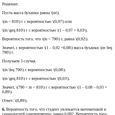
Решение:
Пусть масса буханки равна \(m\).
\(m < 810\) г с вероятностью \(0,97\) или
\(m \geq 810\) г с вероятностью \(1 – 0,97 = 0,03\).
Вероятность того, что \(m > 790\) г, равна \(0,92\).
Значит, с вероятностью \(1 – 0,92 =0,08\) масса буханки \(m \leq
790\) г.
Получаем 3 случая.
\(m \leq 790\) с вероятностью \(0,08\).
\(m \geq 810\) г с вероятностью \(0,03\).
Значит, \(790 < m < 810\) г с вероятностью \(1 – 0,08 – 0,03 =
0,89\).
Ответ: \(0,89\).
6.
Вероятность того, что студент увлекается математикой и
социологией одновременно, равна 0,092. Вероятность того,