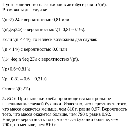
Пусть количество пассажиров в автобусе равно \(n\).
Возможны два случая:
\(n <\) 24 с вероятностью 0,81 или
\(n\geq24\) с вероятностью \(1–0,81=0,19\).
Если \(n < 44\), то и здесь возможны два случая:
\(n < 14\) с вероятностью 0,6 или
\(14 \leq n \leq 23\) с вероятностью \(p\).
\(p+0,6=0,81,\)
\(p= 0,81 – 0,6 = 0,21.\)
Ответ: \(0,21\).
5.
ЕГЭ.
При выпечке хлеба производится контрольное
взвешивание свежей буханки. Известно, что вероятность того,
что масса окажется меньше, чем 810 г, равна 0,97. Вероятность
того, что масса окажется больше, чем 790 г, равна 0,92.
Найдите вероятность того, что масса буханки больше, чем
790 г, но меньше, чем 810 г.