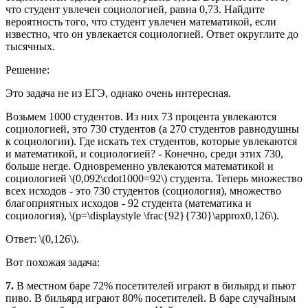
что студент увлечен социологией, равна 0,73. Найдите
вероятность того, что студент увлечен математикой, если
известно, что он увлекается социологией. Ответ округлите до
тысячных.
Решение:
Это задача не из ЕГЭ, однако очень интересная.
Возьмем 1000 студентов. Из них 73 процента увлекаются
социологией, это 730 студентов (а 270 студентов равнодушны
к социологии). Где искать тех студентов, которые увлекаются
и математикой, и социологией? - Конечно, среди этих 730,
больше негде. Одновременно увлекаются математикой и
социологией \(0,092\cdot1000=92\) студента. Теперь множество
всех исходов - это 730 студентов (социология), множество
благоприятных исходов - 92 студента (математика и
социология), \(p=\displaystyle \frac{92}{730}\approx0,126\).
Ответ: \(0,126\).
Вот похожая задача:
7.
В местном баре 72% посетителей играют в бильярд и пьют
пиво. В бильярд играют 80% посетителей. В баре случайным