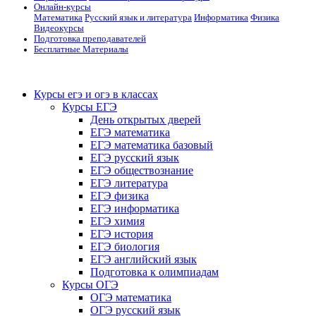
Онлайн-курсы
Математика
Русский язык и литература
Информатика
Физика
Видеокурсы
Подготовка преподавателей
Бесплатные Материалы
Курсы егэ и огэ в классах
Курсы ЕГЭ
День открытых дверей
ЕГЭ математика
ЕГЭ математика базовый
ЕГЭ русский язык
ЕГЭ обществознание
ЕГЭ литература
ЕГЭ физика
ЕГЭ информатика
ЕГЭ химия
ЕГЭ история
ЕГЭ биология
ЕГЭ английский язык
Подготовка к олимпиадам
Курсы ОГЭ
ОГЭ математика
ОГЭ русский язык