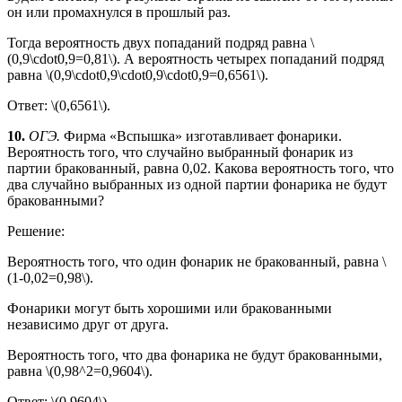
он или промахнулся в прошлый раз.
Тогда вероятность двух попаданий подряд равна \
(0,9\cdot0,9=0,81\). А вероятность четырех попаданий подряд
равна \(0,9\cdot0,9\cdot0,9\cdot0,9=0,6561\).
Ответ: \(0,6561\).
10.
ОГЭ.
Фирма «Вспышка» изготавливает фонарики.
Вероятность того, что случайно выбранный фонарик из
партии бракованный, равна 0,02. Какова вероятность того, что
два случайно выбранных из одной партии фонарика не будут
бракованными?
Решение:
Вероятность того, что один фонарик не бракованный, равна \
(1-0,02=0,98\).
Фонарики могут быть хорошими или бракованными
независимо друг от друга.
Вероятность того, что два фонарика не будут бракованными,
равна \(0,98^2=0,9604\).
Ответ: \(0,9604\).