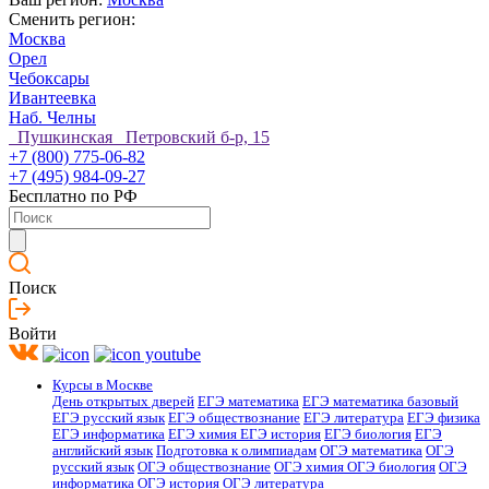
Сменить регион:
Москва
Орел
Чебоксары
Ивантеевка
Наб. Челны
Пушкинская Петровский б-р, 15
+7 (800) 775-06-82
+7 (495) 984-09-27
Бесплатно по РФ
Поиск
Войти
Курсы в Москве
День открытых дверей
ЕГЭ математика
ЕГЭ математика базовый
ЕГЭ русский язык
ЕГЭ обществознание
ЕГЭ литература
ЕГЭ физика
ЕГЭ информатика
ЕГЭ химия
ЕГЭ история
ЕГЭ биология
ЕГЭ
английский язык
Подготовка к олимпиадам
ОГЭ математика
ОГЭ
русский язык
ОГЭ обществознание
ОГЭ химия
ОГЭ биология
ОГЭ
информатика
ОГЭ история
ОГЭ литература