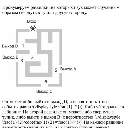
Пронумеруем развилки, на которых паук может случайным
образом свернуть в ту или другую сторону.
Он может либо выйти в выход D, и вероятность этого
события равна \(\displaystyle \frac{1}{2}\). Либо уйти дальше в
лабиринт. На второй развилке он может либо свернуть в
тупик, либо выйти в выход В (с вероятностью \(\displaystyle
\frac{1}{2}\cdot\frac{1}{2}=\frac{1}{4}\). На каждой развилке
вероятность свернуть в ту или другую сторону равна \