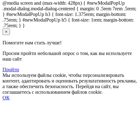
@media screen and (max-width: 428px) { #newModalPopUp
.modal-dialog.modal-dialog-centered { margin: 0 .5rem 7rem .5rem;
} #newModalPopUp h3 { font-size: 1.375rem; margin-bottom:
.75rem; } #newModalPopUp h5 { font-size: 1rem; margin-bottom:
.75rem; } }
×
Помогите нам стать лучше!
Просим пройти небольшой опрос о том, как вы используете
наш сайт
Пройти
Мы используем файлы cookie, чтобы персонализировать
контент, адаптировать и оценивать результативность рекламы,
а также обеспечить безопасность. Перейдя на сайт, вы
соглашаетесь с использованием файлов cookie.
ОК