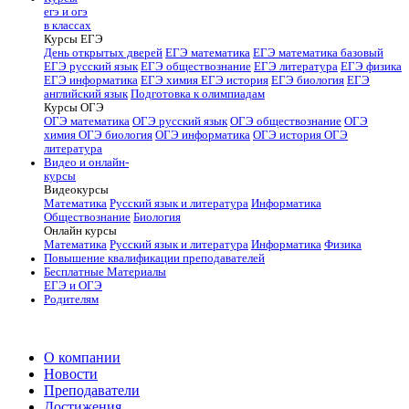
егэ и огэ
в классах
Курсы ЕГЭ
День открытых дверей
ЕГЭ математика
ЕГЭ математика базовый
ЕГЭ русский язык
ЕГЭ обществознание
ЕГЭ литература
ЕГЭ физика
ЕГЭ информатика
ЕГЭ химия
ЕГЭ история
ЕГЭ биология
ЕГЭ
английский язык
Подготовка к олимпиадам
Курсы ОГЭ
ОГЭ математика
ОГЭ русский язык
ОГЭ обществознание
ОГЭ
химия
ОГЭ биология
ОГЭ информатика
ОГЭ история
ОГЭ
литература
Видео и онлайн-
курсы
Видеокурсы
Математика
Русский язык и литература
Информатика
Обществознание
Биология
Онлайн курсы
Математика
Русский язык и литература
Информатика
Физика
Повышение квалификации преподавателей
Бесплатные Материалы
ЕГЭ и ОГЭ
Родителям
О компании
Новости
Преподаватели
Достижения