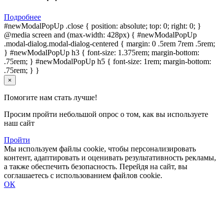
Подробнее
#newModalPopUp .close { position: absolute; top: 0; right: 0; }
@media screen and (max-width: 428px) { #newModalPopUp
.modal-dialog.modal-dialog-centered { margin: 0 .5rem 7rem .5rem;
} #newModalPopUp h3 { font-size: 1.375rem; margin-bottom:
.75rem; } #newModalPopUp h5 { font-size: 1rem; margin-bottom:
.75rem; } }
×
Помогите нам стать лучше!
Просим пройти небольшой опрос о том, как вы используете
наш сайт
Пройти
Мы используем файлы cookie, чтобы персонализировать
контент, адаптировать и оценивать результативность рекламы,
а также обеспечить безопасность. Перейдя на сайт, вы
соглашаетесь с использованием файлов cookie.
ОК