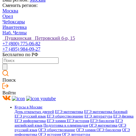
Сменить регион:
Москва
Орел
Чебоксары
Ивантеевка
Наб. Челны
Пушкинская Петровский б-р, 15
+7 (800) 775-06-82
+7 (495) 984-09-27
Бесплатно по РФ
Поиск
Войти
Курсы в Москве
День открытых дверей
ЕГЭ математика
ЕГЭ математика базовый
ЕГЭ русский язык
ЕГЭ обществознание
ЕГЭ литература
ЕГЭ физика
ЕГЭ информатика
ЕГЭ химия
ЕГЭ история
ЕГЭ биология
ЕГЭ
английский язык
Подготовка к олимпиадам
ОГЭ математика
ОГЭ
русский язык
ОГЭ обществознание
ОГЭ химия
ОГЭ биология
ОГЭ
информатика
ОГЭ история
ОГЭ литература