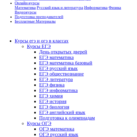
Онлайн-курсы
Математика
Русский язык и литература
Информатика
Физика
Видеокурсы
Подготовка преподавателей
Бесплатные Материалы
Курсы егэ и огэ в классах
Курсы ЕГЭ
День открытых дверей
ЕГЭ математика
ЕГЭ математика базовый
ЕГЭ русский язык
ЕГЭ обществознание
ЕГЭ литература
ЕГЭ физика
ЕГЭ информатика
ЕГЭ химия
ЕГЭ история
ЕГЭ биология
ЕГЭ английский язык
Подготовка к олимпиадам
Курсы ОГЭ
ОГЭ математика
ОГЭ русский язык