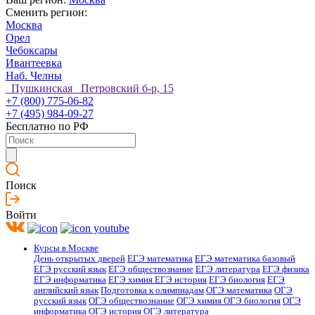
Сменить регион:
Москва
Орел
Чебоксары
Ивантеевка
Наб. Челны
Пушкинская Петровский б-р, 15
+7 (800) 775-06-82
+7 (495) 984-09-27
Бесплатно по РФ
Поиск
Войти
Курсы в Москве
День открытых дверей
ЕГЭ математика
ЕГЭ математика базовый
ЕГЭ русский язык
ЕГЭ обществознание
ЕГЭ литература
ЕГЭ физика
ЕГЭ информатика
ЕГЭ химия
ЕГЭ история
ЕГЭ биология
ЕГЭ
английский язык
Подготовка к олимпиадам
ОГЭ математика
ОГЭ
русский язык
ОГЭ обществознание
ОГЭ химия
ОГЭ биология
ОГЭ
информатика
ОГЭ история
ОГЭ литература