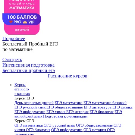
Подробнее
Бесплатный Пробный ЕГЭ
по математике
Смотреть
Интенсивная подготовка
Бесплатный пробный егэ
Расписание курсов
Курсы
егэ и огэ
в классах
Курсы ЕГЭ
День открытых дверей
ЕГЭ математика
ЕГЭ математика базовый
ЕГЭ русский язык
ЕГЭ обществознание
ЕГЭ литература
ЕГЭ физика
ЕГЭ информатика
ЕГЭ химия
ЕГЭ история
ЕГЭ биология
ЕГЭ
английский язык
Подготовка к олимпиадам
Курсы ОГЭ
ОГЭ математика
ОГЭ русский язык
ОГЭ обществознание
ОГЭ
химия
ОГЭ биология
ОГЭ информатика
ОГЭ история
ОГЭ
литература