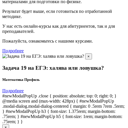
материалами для подготовки по
физике.
Результат будет выше, если готовиться по отработанной
методике.
У нас есть онлайн-курсы как для абитуриентов, так и для
преподавателей.
Пожалуйста, ознакомьтесь с нашими курсами.
Подробнее
×
Задача 19 на ЕГЭ: халява или ловушка?
Математика Профиль
Подробнее
#newModalPopUp .close { position: absolute; top: 0; right: 0; }
@media screen and (max-width: 428px) { #newModalPopUp
.modal-dialog.modal-dialog-centered { margin: 0 .5rem 7rem .5rem;
} #newModalPopUp h3 { font-size: 1.375rem; margin-bottom:
.75rem; } #newModalPopUp h5 { font-size: 1rem; margin-bottom:
.75rem; } }
×