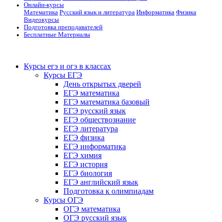
Онлайн-курсы
Математика
Русский язык и литература
Информатика
Физика
Видеокурсы
Подготовка преподавателей
Бесплатные Материалы
Курсы егэ и огэ в классах
Курсы ЕГЭ
День открытых дверей
ЕГЭ математика
ЕГЭ математика базовый
ЕГЭ русский язык
ЕГЭ обществознание
ЕГЭ литература
ЕГЭ физика
ЕГЭ информатика
ЕГЭ химия
ЕГЭ история
ЕГЭ биология
ЕГЭ английский язык
Подготовка к олимпиадам
Курсы ОГЭ
ОГЭ математика
ОГЭ русский язык