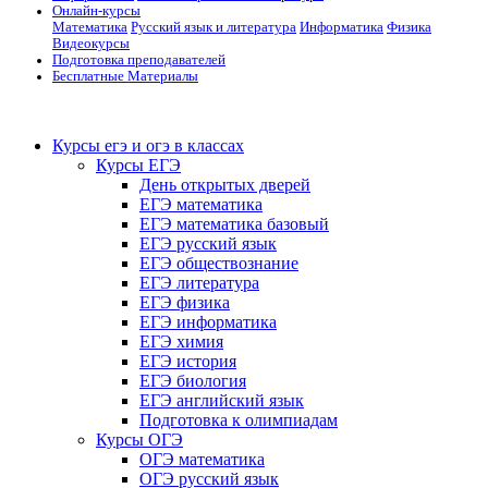
Онлайн-курсы
Математика
Русский язык и литература
Информатика
Физика
Видеокурсы
Подготовка преподавателей
Бесплатные Материалы
Курсы егэ и огэ в классах
Курсы ЕГЭ
День открытых дверей
ЕГЭ математика
ЕГЭ математика базовый
ЕГЭ русский язык
ЕГЭ обществознание
ЕГЭ литература
ЕГЭ физика
ЕГЭ информатика
ЕГЭ химия
ЕГЭ история
ЕГЭ биология
ЕГЭ английский язык
Подготовка к олимпиадам
Курсы ОГЭ
ОГЭ математика
ОГЭ русский язык