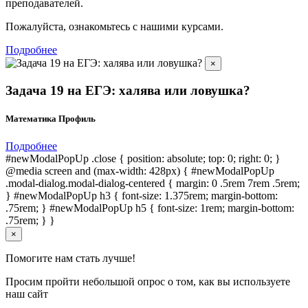
преподавателей.
Пожалуйста, ознакомьтесь с нашими курсами.
Подробнее
×
Задача 19 на ЕГЭ: халява или ловушка?
Математика Профиль
Подробнее
#newModalPopUp .close { position: absolute; top: 0; right: 0; }
@media screen and (max-width: 428px) { #newModalPopUp
.modal-dialog.modal-dialog-centered { margin: 0 .5rem 7rem .5rem;
} #newModalPopUp h3 { font-size: 1.375rem; margin-bottom:
.75rem; } #newModalPopUp h5 { font-size: 1rem; margin-bottom:
.75rem; } }
×
Помогите нам стать лучше!
Просим пройти небольшой опрос о том, как вы используете
наш сайт