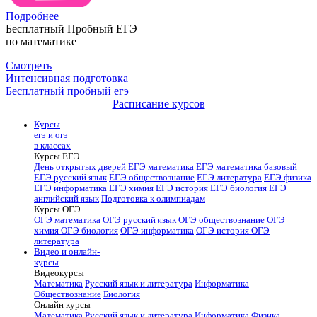
Подробнее
Бесплатный Пробный ЕГЭ
по математике
Смотреть
Интенсивная подготовка
Бесплатный пробный егэ
Расписание курсов
Курсы
егэ и огэ
в классах
Курсы ЕГЭ
День открытых дверей
ЕГЭ математика
ЕГЭ математика базовый
ЕГЭ русский язык
ЕГЭ обществознание
ЕГЭ литература
ЕГЭ физика
ЕГЭ информатика
ЕГЭ химия
ЕГЭ история
ЕГЭ биология
ЕГЭ
английский язык
Подготовка к олимпиадам
Курсы ОГЭ
ОГЭ математика
ОГЭ русский язык
ОГЭ обществознание
ОГЭ
химия
ОГЭ биология
ОГЭ информатика
ОГЭ история
ОГЭ
литература
Видео и онлайн-
курсы
Видеокурсы
Математика
Русский язык и литература
Информатика
Обществознание
Биология
Онлайн курсы
Математика
Русский язык и литература
Информатика
Физика