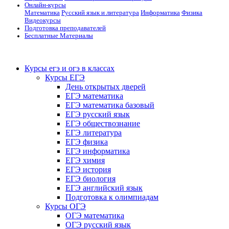
Онлайн-курсы
Математика
Русский язык и литература
Информатика
Физика
Видеокурсы
Подготовка преподавателей
Бесплатные Материалы
Курсы егэ и огэ в классах
Курсы ЕГЭ
День открытых дверей
ЕГЭ математика
ЕГЭ математика базовый
ЕГЭ русский язык
ЕГЭ обществознание
ЕГЭ литература
ЕГЭ физика
ЕГЭ информатика
ЕГЭ химия
ЕГЭ история
ЕГЭ биология
ЕГЭ английский язык
Подготовка к олимпиадам
Курсы ОГЭ
ОГЭ математика
ОГЭ русский язык