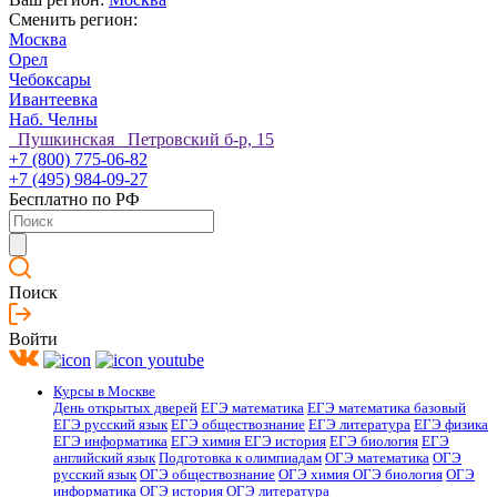
Сменить регион:
Москва
Орел
Чебоксары
Ивантеевка
Наб. Челны
Пушкинская Петровский б-р, 15
+7 (800) 775-06-82
+7 (495) 984-09-27
Бесплатно по РФ
Поиск
Войти
Курсы в Москве
День открытых дверей
ЕГЭ математика
ЕГЭ математика базовый
ЕГЭ русский язык
ЕГЭ обществознание
ЕГЭ литература
ЕГЭ физика
ЕГЭ информатика
ЕГЭ химия
ЕГЭ история
ЕГЭ биология
ЕГЭ
английский язык
Подготовка к олимпиадам
ОГЭ математика
ОГЭ
русский язык
ОГЭ обществознание
ОГЭ химия
ОГЭ биология
ОГЭ
информатика
ОГЭ история
ОГЭ литература