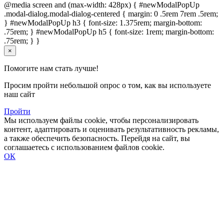
@media screen and (max-width: 428px) { #newModalPopUp
.modal-dialog.modal-dialog-centered { margin: 0 .5rem 7rem .5rem;
} #newModalPopUp h3 { font-size: 1.375rem; margin-bottom:
.75rem; } #newModalPopUp h5 { font-size: 1rem; margin-bottom:
.75rem; } }
×
Помогите нам стать лучше!
Просим пройти небольшой опрос о том, как вы используете
наш сайт
Пройти
Мы используем файлы cookie, чтобы персонализировать
контент, адаптировать и оценивать результативность рекламы,
а также обеспечить безопасность. Перейдя на сайт, вы
соглашаетесь с использованием файлов cookie.
ОК