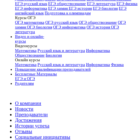
ЕГЭ русский язык
ЕГЭ обществознание
ЕГЭ литература
ЕГЭ физика
ЕГЭ информатика
ЕГЭ химия
ЕГЭ история
ЕГЭ биология
ЕГЭ
английский язык
Подготовка к олимпиадам
Курсы ОГЭ
ОГЭ математика
ОГЭ русский язык
ОГЭ обществознание
ОГЭ
химия
ОГЭ биология
ОГЭ информатика
ОГЭ история
ОГЭ
литература
Видео и онлайн-
курсы
Видеокурсы
Математика
Русский язык и литература
Информатика
Обществознание
Биология
Онлайн курсы
Математика
Русский язык и литература
Информатика
Физика
Повышение квалификации преподавателей
Бесплатные Материалы
ЕГЭ и ОГЭ
Родителям
О компании
Новости
Преподаватели
Достижения
Истории успеха
Отзывы
Социальные инициативы