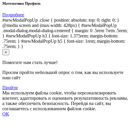
Математика Профиль
Подробнее
#newModalPopUp .close { position: absolute; top: 0; right: 0; }
@media screen and (max-width: 428px) { #newModalPopUp
.modal-dialog.modal-dialog-centered { margin: 0 .5rem 7rem .5rem;
} #newModalPopUp h3 { font-size: 1.375rem; margin-bottom:
.75rem; } #newModalPopUp h5 { font-size: 1rem; margin-bottom:
.75rem; } }
×
Помогите нам стать лучше!
Просим пройти небольшой опрос о том, как вы используете
наш сайт
Пройти
Мы используем файлы cookie, чтобы персонализировать
контент, адаптировать и оценивать результативность рекламы,
а также обеспечить безопасность. Перейдя на сайт, вы
соглашаетесь с использованием файлов cookie.
ОК