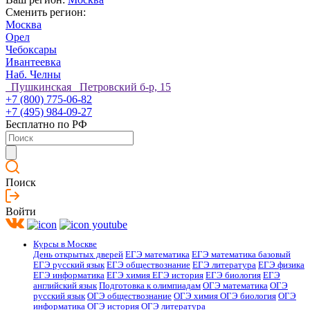
Сменить регион:
Москва
Орел
Чебоксары
Ивантеевка
Наб. Челны
Пушкинская Петровский б-р, 15
+7 (800) 775-06-82
+7 (495) 984-09-27
Бесплатно по РФ
Поиск
Войти
Курсы в Москве
День открытых дверей
ЕГЭ математика
ЕГЭ математика базовый
ЕГЭ русский язык
ЕГЭ обществознание
ЕГЭ литература
ЕГЭ физика
ЕГЭ информатика
ЕГЭ химия
ЕГЭ история
ЕГЭ биология
ЕГЭ
английский язык
Подготовка к олимпиадам
ОГЭ математика
ОГЭ
русский язык
ОГЭ обществознание
ОГЭ химия
ОГЭ биология
ОГЭ
информатика
ОГЭ история
ОГЭ литература