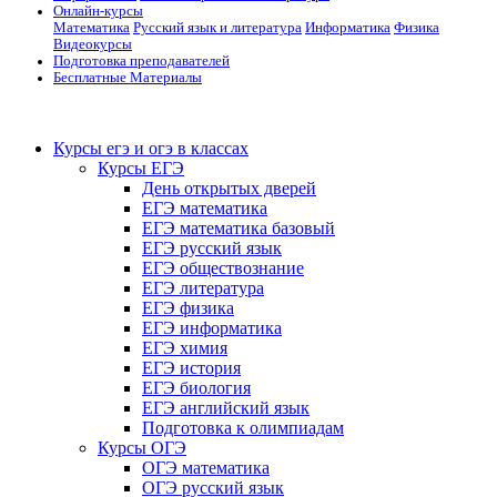
Онлайн-курсы
Математика
Русский язык и литература
Информатика
Физика
Видеокурсы
Подготовка преподавателей
Бесплатные Материалы
Курсы егэ и огэ в классах
Курсы ЕГЭ
День открытых дверей
ЕГЭ математика
ЕГЭ математика базовый
ЕГЭ русский язык
ЕГЭ обществознание
ЕГЭ литература
ЕГЭ физика
ЕГЭ информатика
ЕГЭ химия
ЕГЭ история
ЕГЭ биология
ЕГЭ английский язык
Подготовка к олимпиадам
Курсы ОГЭ
ОГЭ математика
ОГЭ русский язык