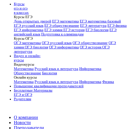
Курсы
егэ и огэ
в классах
Курсы ЕГЭ
День открытых дверей
ЕГЭ математика
ЕГЭ математика базовый
ЕГЭ русский язык
ЕГЭ обществознание
ЕГЭ литература
ЕГЭ физика
ЕГЭ информатика
ЕГЭ химия
ЕГЭ история
ЕГЭ биология
ЕГЭ
английский язык
Подготовка к олимпиадам
Курсы ОГЭ
ОГЭ математика
ОГЭ русский язык
ОГЭ обществознание
ОГЭ
химия
ОГЭ биология
ОГЭ информатика
ОГЭ история
ОГЭ
литература
Видео и онлайн-
курсы
Видеокурсы
Математика
Русский язык и литература
Информатика
Обществознание
Биология
Онлайн курсы
Математика
Русский язык и литература
Информатика
Физика
Повышение квалификации преподавателей
Бесплатные Материалы
ЕГЭ и ОГЭ
Родителям
О компании
Новости
Преподаватели