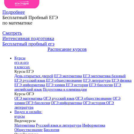
Подробнее
Бесплатный Пробный ЕГЭ
по математике
Смотреть
Интенсивная подготовка
Бесплатный пробный егэ
Расписание курсов
Курсы
егэ и огэ
в классах
Курсы ЕГЭ
День открытых дверей
ЕГЭ математика
ЕГЭ математика базовый
ЕГЭ русский язык
ЕГЭ обществознание
ЕГЭ литература
ЕГЭ физика
ЕГЭ информатика
ЕГЭ химия
ЕГЭ история
ЕГЭ биология
ЕГЭ
английский язык
Подготовка к олимпиадам
Курсы ОГЭ
ОГЭ математика
ОГЭ русский язык
ОГЭ обществознание
ОГЭ
химия
ОГЭ биология
ОГЭ информатика
ОГЭ история
ОГЭ
литература
Видео и онлайн-
курсы
Видеокурсы
Математика
Русский язык и литература
Информатика
Обществознание
Биология