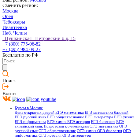
Сменить регион:
Москва
Орел
Чебоксары
Ивантеевка
Наб. Челны
Пушкинская Петровский б-р, 15
+7 (800) 775-06-82
+7 (495) 984-09-27
Бесплатно по РФ
Поиск
Войти
Курсы в Москве
День открытых дверей
ЕГЭ математика
ЕГЭ математика базовый
ЕГЭ русский язык
ЕГЭ обществознание
ЕГЭ литература
ЕГЭ физика
ЕГЭ информатика
ЕГЭ химия
ЕГЭ история
ЕГЭ биология
ЕГЭ
английский язык
Подготовка к олимпиадам
ОГЭ математика
ОГЭ
русский язык
ОГЭ обществознание
ОГЭ химия
ОГЭ биология
ОГЭ
информатика
ОГЭ история
ОГЭ литература