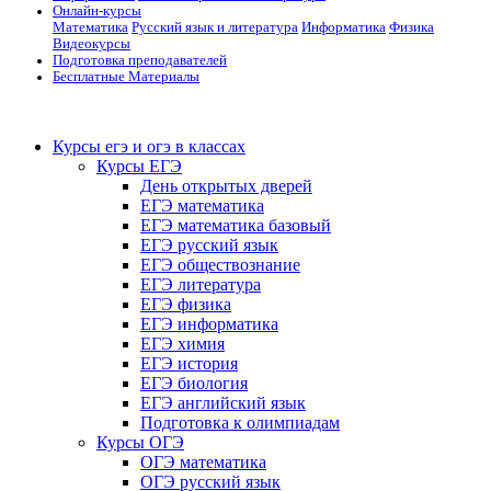
Онлайн-курсы
Математика
Русский язык и литература
Информатика
Физика
Видеокурсы
Подготовка преподавателей
Бесплатные Материалы
Курсы егэ и огэ в классах
Курсы ЕГЭ
День открытых дверей
ЕГЭ математика
ЕГЭ математика базовый
ЕГЭ русский язык
ЕГЭ обществознание
ЕГЭ литература
ЕГЭ физика
ЕГЭ информатика
ЕГЭ химия
ЕГЭ история
ЕГЭ биология
ЕГЭ английский язык
Подготовка к олимпиадам
Курсы ОГЭ
ОГЭ математика
ОГЭ русский язык