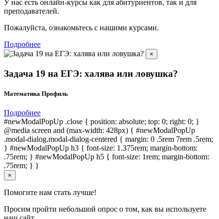
У нас есть онлайн-курсы как для абитуриентов, так и для
преподавателей.
Пожалуйста, ознакомьтесь с нашими курсами.
Подробнее
×
Задача 19 на ЕГЭ: халява или ловушка?
Математика Профиль
Подробнее
#newModalPopUp .close { position: absolute; top: 0; right: 0; }
@media screen and (max-width: 428px) { #newModalPopUp
.modal-dialog.modal-dialog-centered { margin: 0 .5rem 7rem .5rem;
} #newModalPopUp h3 { font-size: 1.375rem; margin-bottom:
.75rem; } #newModalPopUp h5 { font-size: 1rem; margin-bottom:
.75rem; } }
×
Помогите нам стать лучше!
Просим пройти небольшой опрос о том, как вы используете
наш сайт