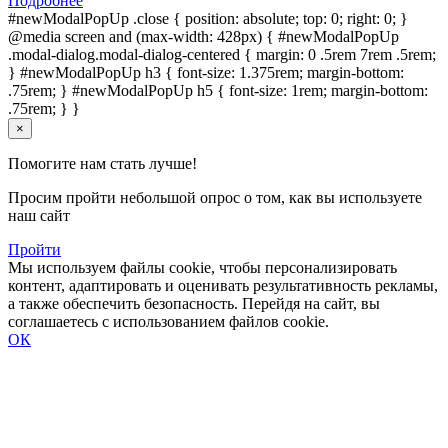
Подробнее
#newModalPopUp .close { position: absolute; top: 0; right: 0; }
@media screen and (max-width: 428px) { #newModalPopUp
.modal-dialog.modal-dialog-centered { margin: 0 .5rem 7rem .5rem;
} #newModalPopUp h3 { font-size: 1.375rem; margin-bottom:
.75rem; } #newModalPopUp h5 { font-size: 1rem; margin-bottom:
.75rem; } }
×
Помогите нам стать лучше!
Просим пройти небольшой опрос о том, как вы используете
наш сайт
Пройти
Мы используем файлы cookie, чтобы персонализировать
контент, адаптировать и оценивать результативность рекламы,
а также обеспечить безопасность. Перейдя на сайт, вы
соглашаетесь с использованием файлов cookie.
ОК