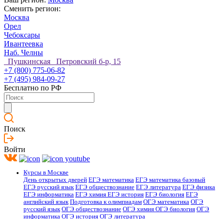
Сменить регион:
Москва
Орел
Чебоксары
Ивантеевка
Наб. Челны
Пушкинская Петровский б-р, 15
+7 (800) 775-06-82
+7 (495) 984-09-27
Бесплатно по РФ
Поиск
Войти
Курсы в Москве
День открытых дверей
ЕГЭ математика
ЕГЭ математика базовый
ЕГЭ русский язык
ЕГЭ обществознание
ЕГЭ литература
ЕГЭ физика
ЕГЭ информатика
ЕГЭ химия
ЕГЭ история
ЕГЭ биология
ЕГЭ
английский язык
Подготовка к олимпиадам
ОГЭ математика
ОГЭ
русский язык
ОГЭ обществознание
ОГЭ химия
ОГЭ биология
ОГЭ
информатика
ОГЭ история
ОГЭ литература