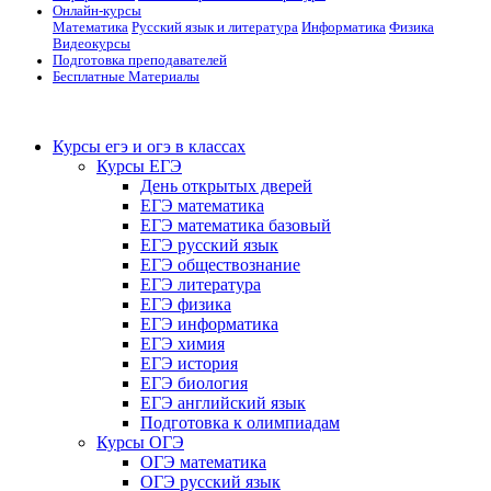
Онлайн-курсы
Математика
Русский язык и литература
Информатика
Физика
Видеокурсы
Подготовка преподавателей
Бесплатные Материалы
Курсы егэ и огэ в классах
Курсы ЕГЭ
День открытых дверей
ЕГЭ математика
ЕГЭ математика базовый
ЕГЭ русский язык
ЕГЭ обществознание
ЕГЭ литература
ЕГЭ физика
ЕГЭ информатика
ЕГЭ химия
ЕГЭ история
ЕГЭ биология
ЕГЭ английский язык
Подготовка к олимпиадам
Курсы ОГЭ
ОГЭ математика
ОГЭ русский язык