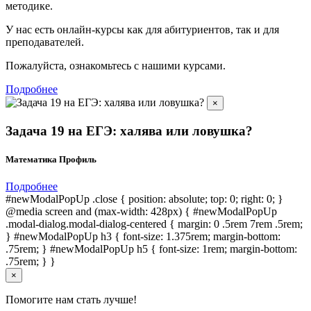
методике.
У нас есть онлайн-курсы как для абитуриентов, так и для
преподавателей.
Пожалуйста, ознакомьтесь с нашими курсами.
Подробнее
×
Задача 19 на ЕГЭ: халява или ловушка?
Математика Профиль
Подробнее
#newModalPopUp .close { position: absolute; top: 0; right: 0; }
@media screen and (max-width: 428px) { #newModalPopUp
.modal-dialog.modal-dialog-centered { margin: 0 .5rem 7rem .5rem;
} #newModalPopUp h3 { font-size: 1.375rem; margin-bottom:
.75rem; } #newModalPopUp h5 { font-size: 1rem; margin-bottom:
.75rem; } }
×
Помогите нам стать лучше!