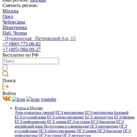
Сменить регион:
Москва
Орел
Чебоксары
Ивантеевка
Наб. Челны
Пушкинская Петровский б-р, 15
+7 (800) 775-06-82
+7 (495) 984-09-27
Бесплатно по РФ
Поиск
Войти
Курсы в Москве
День открытых дверей
ЕГЭ математика
ЕГЭ математика базовый
ЕГЭ русский язык
ЕГЭ обществознание
ЕГЭ литература
ЕГЭ физика
ЕГЭ информатика
ЕГЭ химия
ЕГЭ история
ЕГЭ биология
ЕГЭ
английский язык
Подготовка к олимпиадам
ОГЭ математика
ОГЭ
русский язык
ОГЭ обществознание
ОГЭ химия
ОГЭ биология
ОГЭ
информатика
ОГЭ история
ОГЭ литература