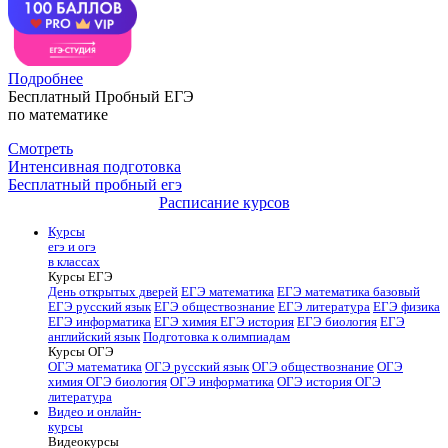
Подробнее
Бесплатный Пробный ЕГЭ
по математике
Смотреть
Интенсивная подготовка
Бесплатный пробный егэ
Расписание курсов
Курсы
егэ и огэ
в классах
Курсы ЕГЭ
День открытых дверей
ЕГЭ математика
ЕГЭ математика базовый
ЕГЭ русский язык
ЕГЭ обществознание
ЕГЭ литература
ЕГЭ физика
ЕГЭ информатика
ЕГЭ химия
ЕГЭ история
ЕГЭ биология
ЕГЭ
английский язык
Подготовка к олимпиадам
Курсы ОГЭ
ОГЭ математика
ОГЭ русский язык
ОГЭ обществознание
ОГЭ
химия
ОГЭ биология
ОГЭ информатика
ОГЭ история
ОГЭ
литература
Видео и онлайн-
курсы
Видеокурсы