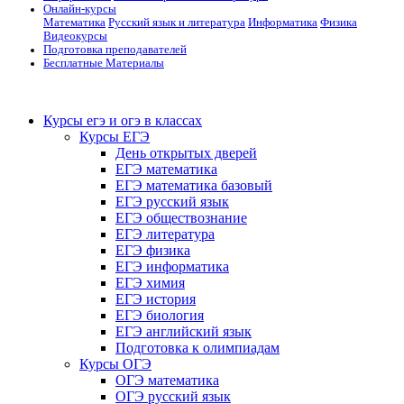
Онлайн-курсы
Математика
Русский язык и литература
Информатика
Физика
Видеокурсы
Подготовка преподавателей
Бесплатные Материалы
Курсы егэ и огэ в классах
Курсы ЕГЭ
День открытых дверей
ЕГЭ математика
ЕГЭ математика базовый
ЕГЭ русский язык
ЕГЭ обществознание
ЕГЭ литература
ЕГЭ физика
ЕГЭ информатика
ЕГЭ химия
ЕГЭ история
ЕГЭ биология
ЕГЭ английский язык
Подготовка к олимпиадам
Курсы ОГЭ
ОГЭ математика
ОГЭ русский язык