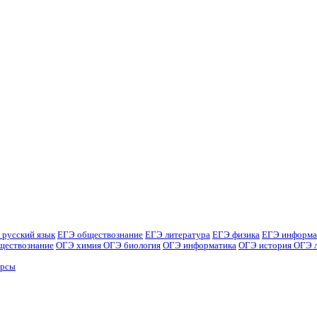
 русский язык
ЕГЭ обществознание
ЕГЭ литература
ЕГЭ физика
ЕГЭ информа
ществознание
ОГЭ химия
ОГЭ биология
ОГЭ информатика
ОГЭ история
ОГЭ 
урсы