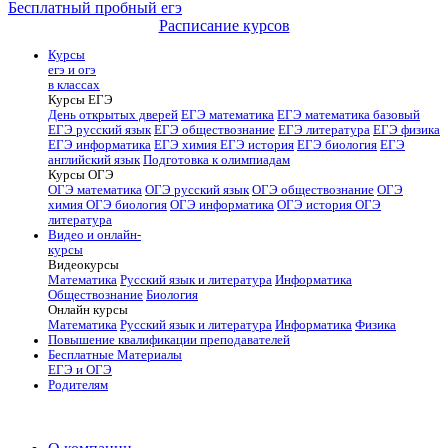
Бесплатный пробный егэ
Расписание курсов
Курсы
егэ и огэ
в классах
Курсы ЕГЭ
День открытых дверей
ЕГЭ математика
ЕГЭ математика базовый
ЕГЭ русский язык
ЕГЭ обществознание
ЕГЭ литература
ЕГЭ физика
ЕГЭ информатика
ЕГЭ химия
ЕГЭ история
ЕГЭ биология
ЕГЭ
английский язык
Подготовка к олимпиадам
Курсы ОГЭ
ОГЭ математика
ОГЭ русский язык
ОГЭ обществознание
ОГЭ
химия
ОГЭ биология
ОГЭ информатика
ОГЭ история
ОГЭ
литература
Видео и онлайн-
курсы
Видеокурсы
Математика
Русский язык и литература
Информатика
Обществознание
Биология
Онлайн курсы
Математика
Русский язык и литература
Информатика
Физика
Повышение квалификации преподавателей
Бесплатные Материалы
ЕГЭ и ОГЭ
Родителям