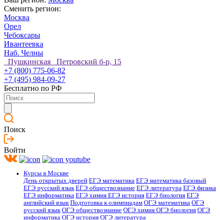
Сменить регион:
Москва
Орел
Чебоксары
Ивантеевка
Наб. Челны
Пушкинская Петровский б-р, 15
+7 (800) 775-06-82
+7 (495) 984-09-27
Бесплатно по РФ
Поиск
Войти
Курсы в Москве
День открытых дверей
ЕГЭ математика
ЕГЭ математика базовый
ЕГЭ русский язык
ЕГЭ обществознание
ЕГЭ литература
ЕГЭ физика
ЕГЭ информатика
ЕГЭ химия
ЕГЭ история
ЕГЭ биология
ЕГЭ
английский язык
Подготовка к олимпиадам
ОГЭ математика
ОГЭ
русский язык
ОГЭ обществознание
ОГЭ химия
ОГЭ биология
ОГЭ
информатика
ОГЭ история
ОГЭ литература