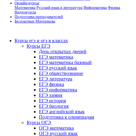
Онлайн-курсы
Математика
Русский язык и литература
Информатика
Физика
Видеокурсы
Подготовка преподавателей
Бесплатные Материалы
Курсы егэ и огэ в классах
Курсы ЕГЭ
День открытых дверей
ЕГЭ математика
ЕГЭ математика базовый
ЕГЭ русский язык
ЕГЭ обществознание
ЕГЭ литература
ЕГЭ физика
ЕГЭ информатика
ЕГЭ химия
ЕГЭ история
ЕГЭ биология
ЕГЭ английский язык
Подготовка к олимпиадам
Курсы ОГЭ
ОГЭ математика
ОГЭ русский язык