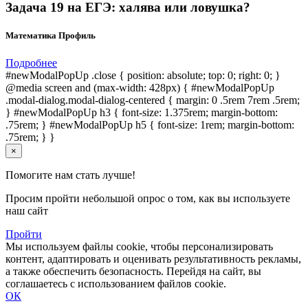
Задача 19 на ЕГЭ: халява или ловушка?
Математика Профиль
Подробнее
#newModalPopUp .close { position: absolute; top: 0; right: 0; }
@media screen and (max-width: 428px) { #newModalPopUp
.modal-dialog.modal-dialog-centered { margin: 0 .5rem 7rem .5rem;
} #newModalPopUp h3 { font-size: 1.375rem; margin-bottom:
.75rem; } #newModalPopUp h5 { font-size: 1rem; margin-bottom:
.75rem; } }
×
Помогите нам стать лучше!
Просим пройти небольшой опрос о том, как вы используете
наш сайт
Пройти
Мы используем файлы cookie, чтобы персонализировать
контент, адаптировать и оценивать результативность рекламы,
а также обеспечить безопасность. Перейдя на сайт, вы
соглашаетесь с использованием файлов cookie.
ОК