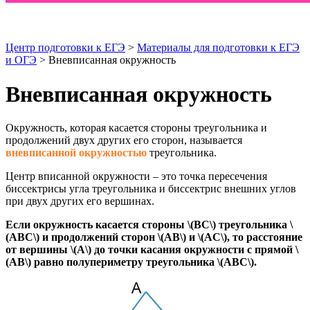
Центр подготовки к ЕГЭ
>
Материалы для подготовки к ЕГЭ
и ОГЭ
> Вневписанная окружность
Вневписанная окружность
Окружность, которая касается стороны треугольника и
продолжений двух других его сторон, называется
вневписанной окружностью
треугольника.
Центр вписанной окружности – это точка пересечения
биссектрисы угла треугольника и биссектрис внешних углов
при двух других его вершинах.
Если окружность касается стороны \(BC\) треугольника \
(ABC\) и продолжений сторон \(AB\) и \(AC\), то расстояние
от вершины \(A\) до точки касания окружности с прямой \
(AB\) равно полупериметру треугольника \(ABC\).