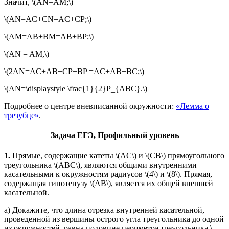
Значит, \(AN=AM;\)
\(AN=AC+CN=AC+CP;\)
\(AМ=AB+BM=AB+BP;\)
\(AN = AM,\)
\(2AN=AC+AB+CP+BP =AC+AB+BC;\)
\(AN=\displaystyle \frac{1}{2}P_{ABC}.\)
Подробнее о центре вневписанной окружности:
«Лемма о
трезубце»
.
Задача ЕГЭ, Профильный уровень
1.
Прямые, содержащие катеты \(AC\) и \(CB\) прямоугольного
треугольника \(ABC\), являются общими внутренними
касательными к окружностям радиусов \(4\) и \(8\). Прямая,
содержащая гипотенузу \(AB\), является их общей внешней
касательной.
а) Докажите, что длина отрезка внутренней касательной,
проведенной из вершины острого угла треугольника до одной
из окружностей, равна половине периметра треугольника \