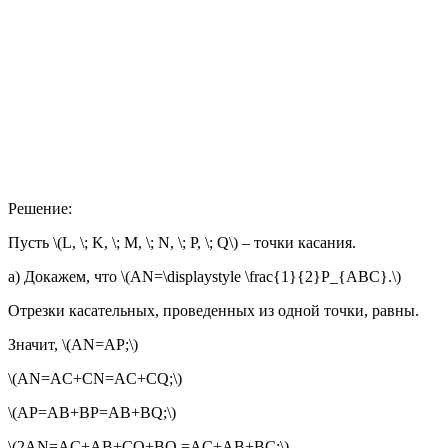
Решение:
Пусть \(L, \; K, \; M, \; N, \; P, \; Q\) – точки касания.
а) Докажем, что \(AN=\displaystyle \frac{1}{2}P_{ABC}.\)
Отрезки касательных, проведенных из одной точки, равны.
Значит, \(AN=AP;\)
\(AN=AC+CN=AC+CQ;\)
\(AP=AB+BP=AB+BQ;\)
\(2AN=AC+AB+CQ+BQ =AC+AB+BC;\)