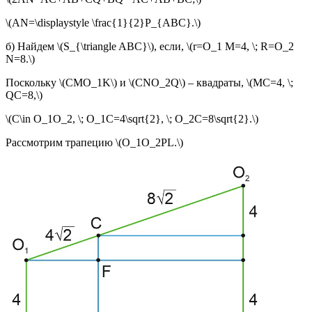
\(AN=\displaystyle \frac{1}{2}P_{ABC}.\)
б) Найдем \(S_{\triangle ABC}\), если, \(r=O_1 M=4, \; R=O_2
N=8.\)
Поскольку \(CMO_1K\) и \(CNO_2Q\) – квадраты, \(MC=4, \;
QC=8,\)
\(C\in O_1O_2, \; O_1C=4\sqrt{2}, \; O_2C=8\sqrt{2}.\)
Рассмотрим трапецию \(O_1O_2PL.\)