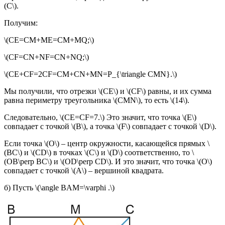
(C\).
Получим:
\(CE=CM+ME=CM+MQ;\)
\(CF=CN+NF=CN+NQ;\)
\(CE+CF=2CF=CM+CN+MN=P_{\triangle CMN}.\)
Мы получили, что отрезки \(CE\) и \(CF\) равны, и их сумма
равна периметру треугольника \(CMN\), то есть \(14\).
Следовательно, \(CE=CF=7.\) Это значит, что точка \(E\)
совпадает с точкой \(B\), а точка \(F\) совпадает с точкой \(D\).
Если точка \(O\) – центр окружности, касающейся прямых \
(BC\) и \(CD\) в точках \(C\) и \(D\) соответственно, то \
(OB\perp BC\) и \(OD\perp CD\). И это значит, что точка \(O\)
совпадает с точкой \(A\) – вершиной квадрата.
б) Пусть \(\angle BAM=\varphi .\)