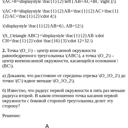
\(AC+8=\displaystyle \frac{1}{2}\left ( AB+AC+BC \right );\)
\(AC+8=\displaystyle \frac{1}{2}AB+\frac{1}{2}AC+\frac{1}
{2}AC+\frac{1}{2}\cdot 4;\)
\(\displaystyle \frac{1}{2}AB=6;\, AB=12;\)
\(S_{\triangle ABC}=\displaystyle \frac{1}{2}AB \cdot
CH=\frac{1}{2}\cdot \frac{16}{3}\cdot 12=32.\)
2.
Точка \(O_1\) – центр вписанной окружности
равнобедренного треугольника \(ABC\), а точка \(O_2\) –
центр вневписанной окружности, касающейся основания \
(BC\).
а) Докажем, что расстояние от середины отрезка \(O_1O_2\) до
точки \(C\) вдвое меньше \(O_1O_2\).
б) Известно, что радиус первой окружности в пять раз меньше
радиуса второй. В каком отношении точка касания первой
окружности с боковой стороной треугольника делит эту
сторону?
Решение: