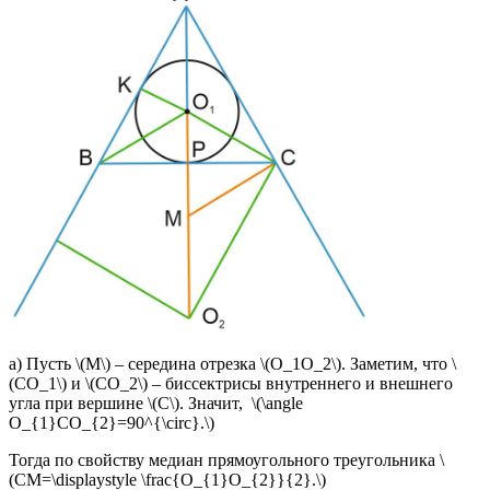
а) Пусть \(M\) – середина отрезка \(O_1O_2\). Заметим, что \
(CO_1\) и \(CO_2\) – биссектрисы внутреннего и внешнего
угла при вершине \(C\). Значит, \(\angle
O_{1}CO_{2}=90^{\circ}.\)
Тогда по свойству медиан прямоугольного треугольника \
(CM=\displaystyle \frac{O_{1}O_{2}}{2}.\)