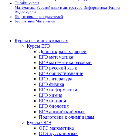
Онлайн-курсы
Математика
Русский язык и литература
Информатика
Физика
Видеокурсы
Подготовка преподавателей
Бесплатные Материалы
Курсы егэ и огэ в классах
Курсы ЕГЭ
День открытых дверей
ЕГЭ математика
ЕГЭ математика базовый
ЕГЭ русский язык
ЕГЭ обществознание
ЕГЭ литература
ЕГЭ физика
ЕГЭ информатика
ЕГЭ химия
ЕГЭ история
ЕГЭ биология
ЕГЭ английский язык
Подготовка к олимпиадам
Курсы ОГЭ
ОГЭ математика
ОГЭ русский язык