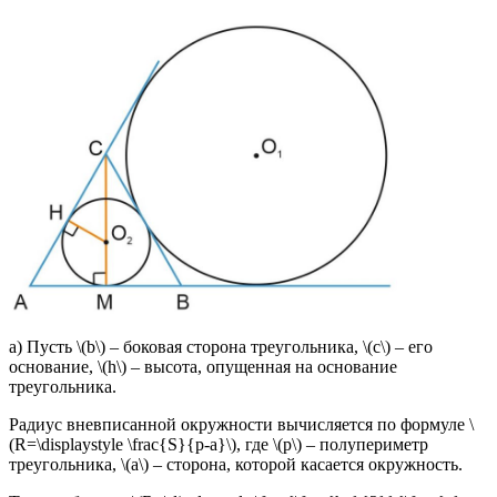
а) Пусть \(b\) – боковая сторона треугольника, \(c\) – его
основание, \(h\) – высота, опущенная на основание
треугольника.
Радиус вневписанной окружности вычисляется по формуле \
(R=\displaystyle \frac{S}{p-a}\), где \(p\) – полупериметр
треугольника, \(a\) – сторона, которой касается окружность.