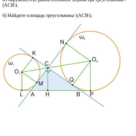
(ACB\).
б) Найдите площадь треугольника \(ACB\).