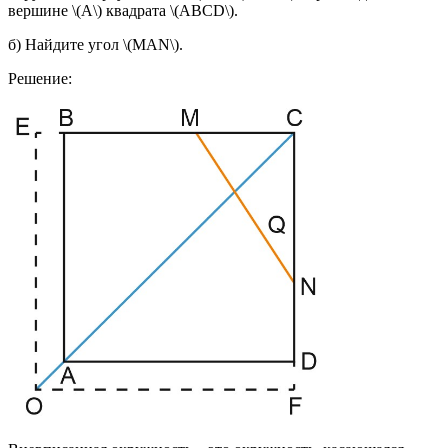
вершине \(A\) квадрата \(ABCD\).
б) Найдите угол \(MAN\).
Решение: