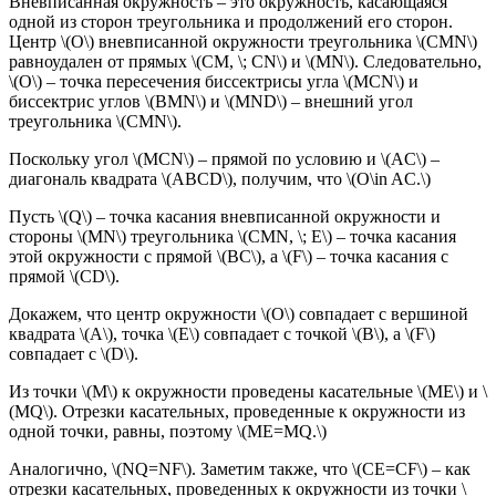
Вневписанная окружность – это окружность, касающаяся
одной из сторон треугольника и продолжений его сторон.
Центр \(O\) вневписанной окружности треугольника \(CMN\)
равноудален от прямых \(CM, \; CN\) и \(MN\). Следовательно,
\(O\) – точка пересечения биссектрисы угла \(MCN\) и
биссектрис углов \(BMN\) и \(MND\) – внешний угол
треугольника \(CMN\).
Поскольку угол \(MCN\) – прямой по условию и \(AC\) –
диагональ квадрата \(ABCD\), получим, что \(O\in AC.\)
Пусть \(Q\) – точка касания вневписанной окружности и
стороны \(MN\) треугольника \(CMN, \; E\) – точка касания
этой окружности с прямой \(BC\), а \(F\) – точка касания с
прямой \(CD\).
Докажем, что центр окружности \(O\) совпадает с вершиной
квадрата \(A\), точка \(E\) совпадает с точкой \(B\), а \(F\)
совпадает с \(D\).
Из точки \(M\) к окружности проведены касательные \(ME\) и \
(MQ\). Отрезки касательных, проведенные к окружности из
одной точки, равны, поэтому \(ME=MQ.\)
Аналогично, \(NQ=NF\). Заметим также, что \(CE=CF\) – как
отрезки касательных, проведенных к окружности из точки \