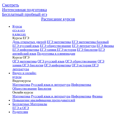
Смотреть
Интенсивная подготовка
Бесплатный пробный егэ
Расписание курсов
Курсы
егэ и огэ
в классах
Курсы ЕГЭ
День открытых дверей
ЕГЭ математика
ЕГЭ математика базовый
ЕГЭ русский язык
ЕГЭ обществознание
ЕГЭ литература
ЕГЭ физика
ЕГЭ информатика
ЕГЭ химия
ЕГЭ история
ЕГЭ биология
ЕГЭ
английский язык
Подготовка к олимпиадам
Курсы ОГЭ
ОГЭ математика
ОГЭ русский язык
ОГЭ обществознание
ОГЭ
химия
ОГЭ биология
ОГЭ информатика
ОГЭ история
ОГЭ
литература
Видео и онлайн-
курсы
Видеокурсы
Математика
Русский язык и литература
Информатика
Обществознание
Биология
Онлайн курсы
Математика
Русский язык и литература
Информатика
Физика
Повышение квалификации преподавателей
Бесплатные Материалы
ЕГЭ и ОГЭ
Родителям