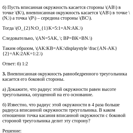
б) Пусть вписанная окружность касается стороны \(AB\) в
точке \(K\), вневписанная окружность касается \(AB\) в точке \
(N,\) а точка \(P\) – середина стороны \(BC\).
Тогда \(O_{2}N:O_{1}K=5:1=AN:AK.\)
Следовательно, \(AN=5AK, \; BP=BK=BN.\)
Таким образом, \(AK:KB=AK:\displaystyle \frac{AN-AK}
{2}=AK:2AK=1:2.\)
Ответ: б) 1:2
3.
Вневписанная окружность равнобедренного треугольника
касается его боковой стороны.
а) Докажите, что радиус этой окружности равен высоте
треугольника, опущенной на его основание.
б) Известно, что радиус этой окружности в 4 раза больше
радиуса вписанной окружности треугольника. В каком
отношении точка касания вписанной окружности с боковой
стороной треугольника делит эту сторону?
Решение: