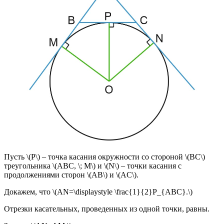
Пусть \(P\) – точка касания окружности со стороной \(BC\)
треугольника \(ABC, \; M\) и \(N\) – точки касания с
продолжениями сторон \(AB\) и \(AC\).
Докажем, что \(AN=\displaystyle \frac{1}{2}P_{ABC}.\)
Отрезки касательных, проведенных из одной точки, равны.