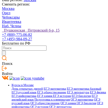
Сменить регион:
Москва
Орел
Чебоксары
Ивантеевка
Наб. Челны
Пушкинская Петровский б-р, 15
+7 (800) 775-06-82
+7 (495) 984-09-27
Бесплатно по РФ
Поиск
Войти
Курсы в Москве
День открытых дверей
ЕГЭ математика
ЕГЭ математика базовый
ЕГЭ русский язык
ЕГЭ обществознание
ЕГЭ литература
ЕГЭ физика
ЕГЭ информатика
ЕГЭ химия
ЕГЭ история
ЕГЭ биология
ЕГЭ
английский язык
Подготовка к олимпиадам
ОГЭ математика
ОГЭ
русский язык
ОГЭ обществознание
ОГЭ химия
ОГЭ биология
ОГЭ
информатика
ОГЭ история
ОГЭ литература