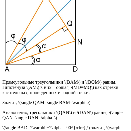
Прямоугольные треугольники \(BAM\) и \(BQM\) равны.
Гипотенуза \(AM\) в них – общая, \(MD=MQ\) как отрезки
касательных, проведенных из одной точки.
Значит, \(\angle QAM=\angle BAM=\varphi .\)
Аналогично, трегольники \(QAN\) и \(DAN\) равны, \(\angle
QAN=\angle DAN=\alpha .\)
\(\angle BAD=2\varphi +2\alpha =90^{\circ},\) значит, \(\varphi