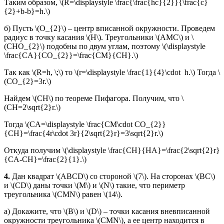
Таким образом, \(R=\displaystyle \frac{\frac{hc}{2}}{\frac{c}
{2}+b-b}=h.\)
б) Пусть \(O_{2}\) – центр вписанной окружности. Проведем
радиус в точку касания \(H\). Треугольники \(AMC\) и \
(CHO_{2}\) подобны по двум углам, поэтому \(\displaystyle
\frac{CA}{CO_{2}}=\frac{CM}{CH}.\)
Так как \(R=h, \;\) то \(r=\displaystyle \frac{1}{4}\cdot h.\) Тогда \
(CO_{2}=3r.\)
Найдем \(CH\) по теореме Пифагора. Получим, что \
(CH=2\sqrt{2}r.\)
Тогда \(CA=\displaystyle \frac{CM\cdot CO_{2}}
{CH}=\frac{4r\cdot 3r}{2\sqrt{2}r}=3\sqrt{2}r.\)
Откуда получим \(\displaystyle \frac{CH}{HA}=\frac{2\sqrt{2}r}
{CA-CH}=\frac{2}{1}.\)
4.
Дан квадрат \(ABCD\) со стороной \(7\). На сторонах \(BC\)
и \(CD\) даны точки \(M\) и \(N\) такие, что периметр
треугольника \(CMN\) равен \(14\).
а) Докажите, что \(B\) и \(D\) – точки касания вневписанной
окружности треугольника \(CMN\), а ее центр находится в