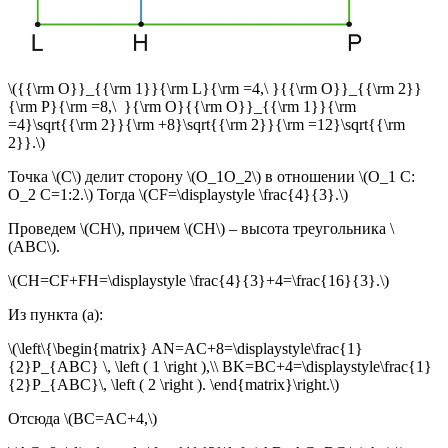
\({{\rm O}}_{{\rm 1}}{\rm L}{\rm =4,\ }{{\rm O}}_{{\rm 2}}
{\rm P}{\rm =8,\ }{\rm O}{{\rm O}}_{{\rm 1}}{\rm
=4}\sqrt{{\rm 2}}{\rm +8}\sqrt{{\rm 2}}{\rm =12}\sqrt{{\rm
2}}.\)
Точка \(C\) делит сторону \(O_1O_2\) в отношении \(O_1 C:
O_2 C=1:2.\) Тогда \(CF=\displaystyle \frac{4}{3}.\)
Проведем \(CH\), причем \(CH\) – высота треугольника \
(ABC\).
\(CH=CF+FH=\displaystyle \frac{4}{3}+4=\frac{16}{3}.\)
Из пункта (а):
\(\left\{\begin{matrix} AN=AC+8=\displaystyle\frac{1}
{2}P_{ABC} \, \left ( 1 \right ),\\ BK=BC+4=\displaystyle\frac{1}
{2}P_{ABC}\, \left ( 2 \right ). \end{matrix}\right.\)
Отсюда \(BC=AC+4,\)