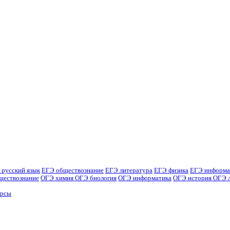
 русский язык
ЕГЭ обществознание
ЕГЭ литература
ЕГЭ физика
ЕГЭ информа
ществознание
ОГЭ химия
ОГЭ биология
ОГЭ информатика
ОГЭ история
ОГЭ 
урсы