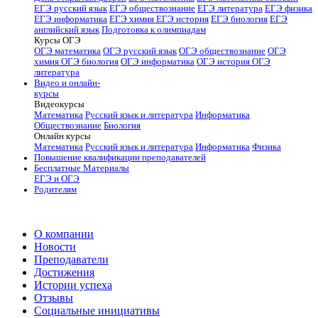
ЕГЭ русский язык
ЕГЭ обществознание
ЕГЭ литература
ЕГЭ физика
ЕГЭ информатика
ЕГЭ химия
ЕГЭ история
ЕГЭ биология
ЕГЭ
английский язык
Подготовка к олимпиадам
Курсы ОГЭ
ОГЭ математика
ОГЭ русский язык
ОГЭ обществознание
ОГЭ
химия
ОГЭ биология
ОГЭ информатика
ОГЭ история
ОГЭ
литература
Видео и онлайн-
курсы
Видеокурсы
Математика
Русский язык и литература
Информатика
Обществознание
Биология
Онлайн курсы
Математика
Русский язык и литература
Информатика
Физика
Повышение квалификации преподавателей
Бесплатные Материалы
ЕГЭ и ОГЭ
Родителям
О компании
Новости
Преподаватели
Достижения
Истории успеха
Отзывы
Социальные инициативы