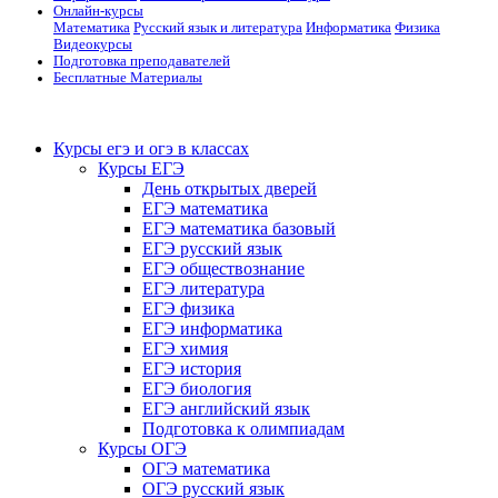
Онлайн-курсы
Математика
Русский язык и литература
Информатика
Физика
Видеокурсы
Подготовка преподавателей
Бесплатные Материалы
Курсы егэ и огэ в классах
Курсы ЕГЭ
День открытых дверей
ЕГЭ математика
ЕГЭ математика базовый
ЕГЭ русский язык
ЕГЭ обществознание
ЕГЭ литература
ЕГЭ физика
ЕГЭ информатика
ЕГЭ химия
ЕГЭ история
ЕГЭ биология
ЕГЭ английский язык
Подготовка к олимпиадам
Курсы ОГЭ
ОГЭ математика
ОГЭ русский язык