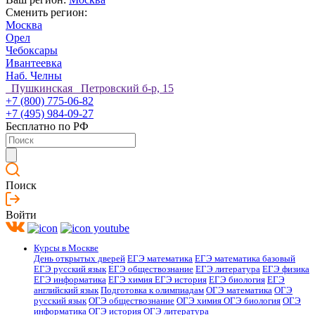
Сменить регион:
Москва
Орел
Чебоксары
Ивантеевка
Наб. Челны
Пушкинская Петровский б-р, 15
+7 (800) 775-06-82
+7 (495) 984-09-27
Бесплатно по РФ
Поиск
Войти
Курсы в Москве
День открытых дверей
ЕГЭ математика
ЕГЭ математика базовый
ЕГЭ русский язык
ЕГЭ обществознание
ЕГЭ литература
ЕГЭ физика
ЕГЭ информатика
ЕГЭ химия
ЕГЭ история
ЕГЭ биология
ЕГЭ
английский язык
Подготовка к олимпиадам
ОГЭ математика
ОГЭ
русский язык
ОГЭ обществознание
ОГЭ химия
ОГЭ биология
ОГЭ
информатика
ОГЭ история
ОГЭ литература