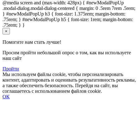
@media screen and (max-width: 428px) { #newModalPopUp
.modal-dialog.modal-dialog-centered { margin: 0 .5rem 7rem .5rem;
} #newModalPopUp h3 { font-size: 1.375rem; margin-bottom:
.75rem; } #newModalPopUp h5 { font-size: 1rem; margin-bottom:
.75rem; } }
×
Помогите нам стать лучше!
Просим пройти небольшой опрос о том, как вы используете
наш сайт
Пройти
Мы используем файлы cookie, чтобы персонализировать
контент, адаптировать и оценивать результативность рекламы,
а также обеспечить безопасность. Перейдя на сайт, вы
соглашаетесь с использованием файлов cookie.
ОК