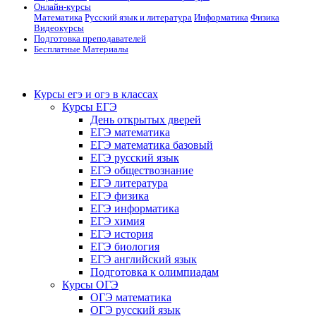
Онлайн-курсы
Математика
Русский язык и литература
Информатика
Физика
Видеокурсы
Подготовка преподавателей
Бесплатные Материалы
Курсы егэ и огэ в классах
Курсы ЕГЭ
День открытых дверей
ЕГЭ математика
ЕГЭ математика базовый
ЕГЭ русский язык
ЕГЭ обществознание
ЕГЭ литература
ЕГЭ физика
ЕГЭ информатика
ЕГЭ химия
ЕГЭ история
ЕГЭ биология
ЕГЭ английский язык
Подготовка к олимпиадам
Курсы ОГЭ
ОГЭ математика
ОГЭ русский язык