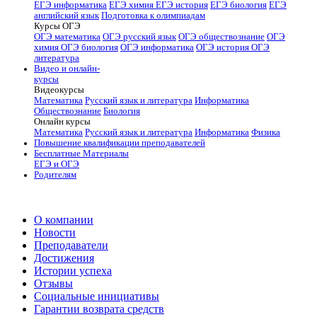
ЕГЭ информатика
ЕГЭ химия
ЕГЭ история
ЕГЭ биология
ЕГЭ
английский язык
Подготовка к олимпиадам
Курсы ОГЭ
ОГЭ математика
ОГЭ русский язык
ОГЭ обществознание
ОГЭ
химия
ОГЭ биология
ОГЭ информатика
ОГЭ история
ОГЭ
литература
Видео и онлайн-
курсы
Видеокурсы
Математика
Русский язык и литература
Информатика
Обществознание
Биология
Онлайн курсы
Математика
Русский язык и литература
Информатика
Физика
Повышение квалификации преподавателей
Бесплатные Материалы
ЕГЭ и ОГЭ
Родителям
О компании
Новости
Преподаватели
Достижения
Истории успеха
Отзывы
Социальные инициативы
Гарантии возврата средств