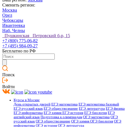
Сменить регион:
Москва
Орел
Чебоксары
Ивантеевка
Наб. Челны
Пушкинская Петровский б-р, 15
+7 (800) 775-06-82
+7 (495) 984-09-27
Бесплатно по РФ
Поиск
Войти
Курсы в Москве
День открытых дверей
ЕГЭ математика
ЕГЭ математика базовый
ЕГЭ русский язык
ЕГЭ обществознание
ЕГЭ литература
ЕГЭ физика
ЕГЭ информатика
ЕГЭ химия
ЕГЭ история
ЕГЭ биология
ЕГЭ
английский язык
Подготовка к олимпиадам
ОГЭ математика
ОГЭ
русский язык
ОГЭ обществознание
ОГЭ химия
ОГЭ биология
ОГЭ
информатика
ОГЭ история
ОГЭ литература