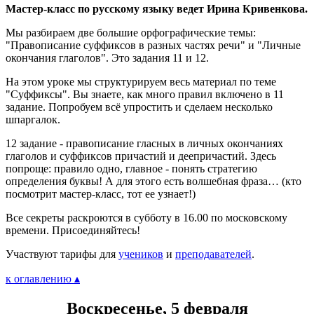
Мастер-класс по русскому языку ведет Ирина Кривенкова.
Мы разбираем две большие орфографические темы:
"Правописание суффиксов в разных частях речи" и "Личные
окончания глаголов". Это задания 11 и 12.
На этом уроке мы структурируем весь материал по теме
"Суффиксы". Вы знаете, как много правил включено в 11
задание. Попробуем всё упростить и сделаем несколько
шпаргалок.
12 задание - правописание гласных в личных окончаниях
глаголов и суффиксов причастий и деепричастий. Здесь
попроще: правило одно, главное - понять стратегию
определения буквы! А для этого есть волшебная фраза… (кто
посмотрит мастер-класс, тот ее узнает!)
Все секреты раскроются в субботу в 16.00 по московскому
времени. Присоединяйтесь!
Участвуют тарифы для
учеников
и
преподавателей
.
к оглавлению ▴
Воскресенье, 5 февраля