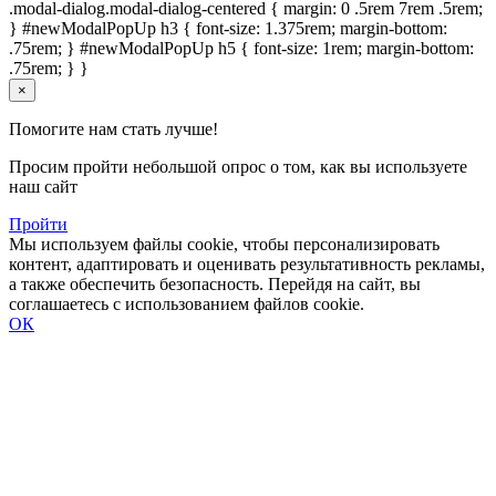
.modal-dialog.modal-dialog-centered { margin: 0 .5rem 7rem .5rem;
} #newModalPopUp h3 { font-size: 1.375rem; margin-bottom:
.75rem; } #newModalPopUp h5 { font-size: 1rem; margin-bottom:
.75rem; } }
×
Помогите нам стать лучше!
Просим пройти небольшой опрос о том, как вы используете
наш сайт
Пройти
Мы используем файлы cookie, чтобы персонализировать
контент, адаптировать и оценивать результативность рекламы,
а также обеспечить безопасность. Перейдя на сайт, вы
соглашаетесь с использованием файлов cookie.
ОК