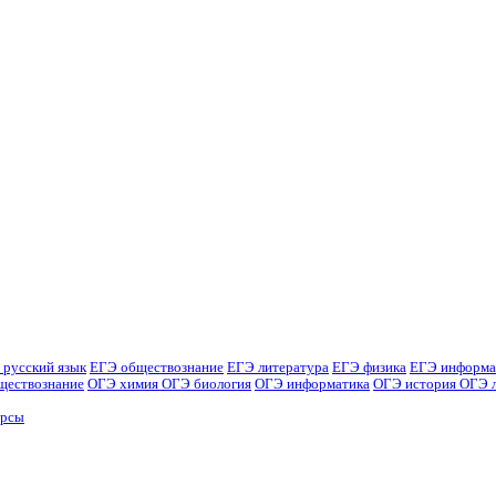
 русский язык
ЕГЭ обществознание
ЕГЭ литература
ЕГЭ физика
ЕГЭ информа
ществознание
ОГЭ химия
ОГЭ биология
ОГЭ информатика
ОГЭ история
ОГЭ 
урсы