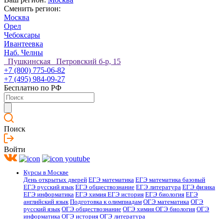
Сменить регион:
Москва
Орел
Чебоксары
Ивантеевка
Наб. Челны
Пушкинская Петровский б-р, 15
+7 (800) 775-06-82
+7 (495) 984-09-27
Бесплатно по РФ
Поиск
Войти
Курсы в Москве
День открытых дверей
ЕГЭ математика
ЕГЭ математика базовый
ЕГЭ русский язык
ЕГЭ обществознание
ЕГЭ литература
ЕГЭ физика
ЕГЭ информатика
ЕГЭ химия
ЕГЭ история
ЕГЭ биология
ЕГЭ
английский язык
Подготовка к олимпиадам
ОГЭ математика
ОГЭ
русский язык
ОГЭ обществознание
ОГЭ химия
ОГЭ биология
ОГЭ
информатика
ОГЭ история
ОГЭ литература