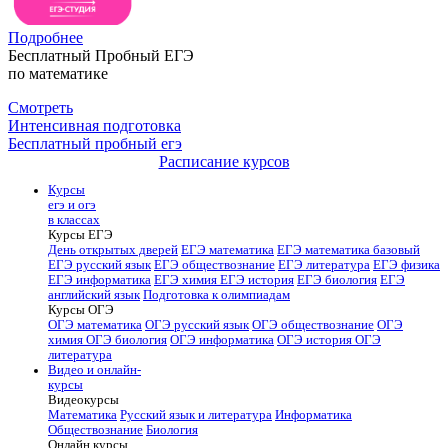
Подробнее
Бесплатный Пробный ЕГЭ
по математике
Смотреть
Интенсивная подготовка
Бесплатный пробный егэ
Расписание курсов
Курсы
егэ и огэ
в классах
Курсы ЕГЭ
День открытых дверей
ЕГЭ математика
ЕГЭ математика базовый
ЕГЭ русский язык
ЕГЭ обществознание
ЕГЭ литература
ЕГЭ физика
ЕГЭ информатика
ЕГЭ химия
ЕГЭ история
ЕГЭ биология
ЕГЭ
английский язык
Подготовка к олимпиадам
Курсы ОГЭ
ОГЭ математика
ОГЭ русский язык
ОГЭ обществознание
ОГЭ
химия
ОГЭ биология
ОГЭ информатика
ОГЭ история
ОГЭ
литература
Видео и онлайн-
курсы
Видеокурсы
Математика
Русский язык и литература
Информатика
Обществознание
Биология
Онлайн курсы