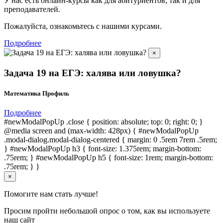
У нас есть онлайн-курсы как для абитуриентов, так и для
преподавателей.
Пожалуйста, ознакомьтесь с нашими курсами.
Подробнее
×
Задача 19 на ЕГЭ: халява или ловушка?
Математика Профиль
Подробнее
#newModalPopUp .close { position: absolute; top: 0; right: 0; }
@media screen and (max-width: 428px) { #newModalPopUp
.modal-dialog.modal-dialog-centered { margin: 0 .5rem 7rem .5rem;
} #newModalPopUp h3 { font-size: 1.375rem; margin-bottom:
.75rem; } #newModalPopUp h5 { font-size: 1rem; margin-bottom:
.75rem; } }
×
Помогите нам стать лучше!
Просим пройти небольшой опрос о том, как вы используете
наш сайт