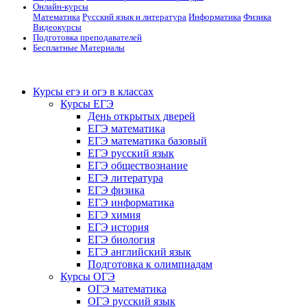
Онлайн-курсы
Математика
Русский язык и литература
Информатика
Физика
Видеокурсы
Подготовка преподавателей
Бесплатные Материалы
Курсы егэ и огэ в классах
Курсы ЕГЭ
День открытых дверей
ЕГЭ математика
ЕГЭ математика базовый
ЕГЭ русский язык
ЕГЭ обществознание
ЕГЭ литература
ЕГЭ физика
ЕГЭ информатика
ЕГЭ химия
ЕГЭ история
ЕГЭ биология
ЕГЭ английский язык
Подготовка к олимпиадам
Курсы ОГЭ
ОГЭ математика
ОГЭ русский язык