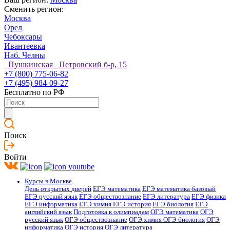
Сменить регион:
Москва
Орел
Чебоксары
Ивантеевка
Наб. Челны
Пушкинская Петровский б-р, 15
+7 (800) 775-06-82
+7 (495) 984-09-27
Бесплатно по РФ
Поиск
Войти
Курсы в Москве
День открытых дверей
ЕГЭ математика
ЕГЭ математика базовый
ЕГЭ русский язык
ЕГЭ обществознание
ЕГЭ литература
ЕГЭ физика
ЕГЭ информатика
ЕГЭ химия
ЕГЭ история
ЕГЭ биология
ЕГЭ
английский язык
Подготовка к олимпиадам
ОГЭ математика
ОГЭ
русский язык
ОГЭ обществознание
ОГЭ химия
ОГЭ биология
ОГЭ
информатика
ОГЭ история
ОГЭ литература