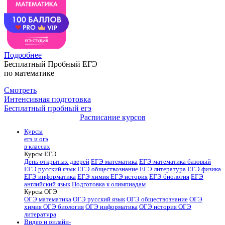
Подробнее
Бесплатный Пробный ЕГЭ
по математике
Смотреть
Интенсивная подготовка
Бесплатный пробный егэ
Расписание курсов
Курсы
егэ и огэ
в классах
Курсы ЕГЭ
День открытых дверей
ЕГЭ математика
ЕГЭ математика базовый
ЕГЭ русский язык
ЕГЭ обществознание
ЕГЭ литература
ЕГЭ физика
ЕГЭ информатика
ЕГЭ химия
ЕГЭ история
ЕГЭ биология
ЕГЭ
английский язык
Подготовка к олимпиадам
Курсы ОГЭ
ОГЭ математика
ОГЭ русский язык
ОГЭ обществознание
ОГЭ
химия
ОГЭ биология
ОГЭ информатика
ОГЭ история
ОГЭ
литература
Видео и онлайн-