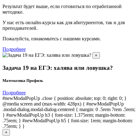
Результат будет выше, если готовиться по отработанной
методике.
У нас есть онлайн-курсы как для абитуриентов, так и для
преподавателей.
Пожалуйста, ознакомьтесь с нашими курсами.
Подробнее
×
Задача 19 на ЕГЭ: халява или ловушка?
Математика Профиль
Подробнее
#newModalPopUp .close { position: absolute; top: 0; right: 0; }
@media screen and (max-width: 428px) { #newModalPopUp
.modal-dialog.modal-dialog-centered { margin: 0 .5rem 7rem .5rem;
} #newModalPopUp h3 { font-size: 1.375rem; margin-bottom:
.75rem; } #newModalPopUp h5 { font-size: 1rem; margin-bottom:
.75rem; } }
×