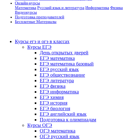
Онлайн-курсы
Математика
Русский язык и литература
Информатика
Физика
Видеокурсы
Подготовка преподавателей
Бесплатные Материалы
Курсы егэ и огэ в классах
Курсы ЕГЭ
День открытых дверей
ЕГЭ математика
ЕГЭ математика базовый
ЕГЭ русский язык
ЕГЭ обществознание
ЕГЭ литература
ЕГЭ физика
ЕГЭ информатика
ЕГЭ химия
ЕГЭ история
ЕГЭ биология
ЕГЭ английский язык
Подготовка к олимпиадам
Курсы ОГЭ
ОГЭ математика
ОГЭ русский язык