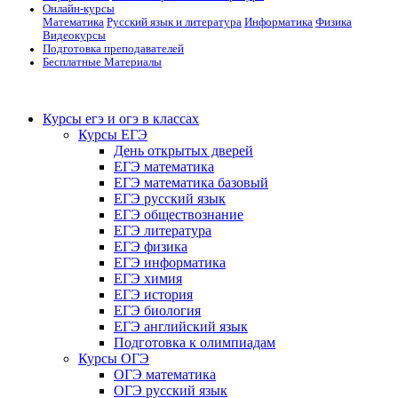
Онлайн-курсы
Математика
Русский язык и литература
Информатика
Физика
Видеокурсы
Подготовка преподавателей
Бесплатные Материалы
Курсы егэ и огэ в классах
Курсы ЕГЭ
День открытых дверей
ЕГЭ математика
ЕГЭ математика базовый
ЕГЭ русский язык
ЕГЭ обществознание
ЕГЭ литература
ЕГЭ физика
ЕГЭ информатика
ЕГЭ химия
ЕГЭ история
ЕГЭ биология
ЕГЭ английский язык
Подготовка к олимпиадам
Курсы ОГЭ
ОГЭ математика
ОГЭ русский язык