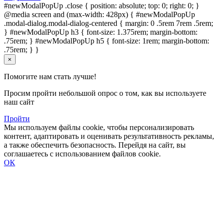
#newModalPopUp .close { position: absolute; top: 0; right: 0; }
@media screen and (max-width: 428px) { #newModalPopUp
.modal-dialog.modal-dialog-centered { margin: 0 .5rem 7rem .5rem;
} #newModalPopUp h3 { font-size: 1.375rem; margin-bottom:
.75rem; } #newModalPopUp h5 { font-size: 1rem; margin-bottom:
.75rem; } }
×
Помогите нам стать лучше!
Просим пройти небольшой опрос о том, как вы используете
наш сайт
Пройти
Мы используем файлы cookie, чтобы персонализировать
контент, адаптировать и оценивать результативность рекламы,
а также обеспечить безопасность. Перейдя на сайт, вы
соглашаетесь с использованием файлов cookie.
ОК