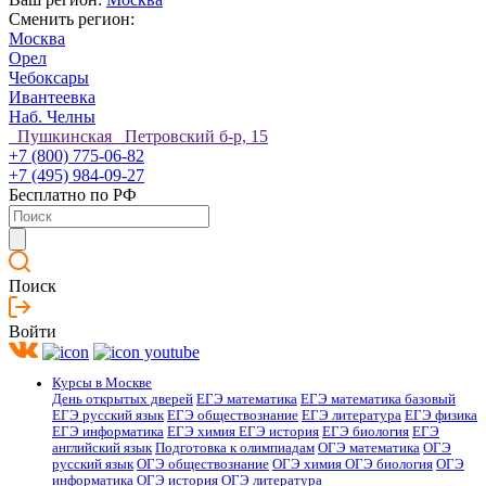
Сменить регион:
Москва
Орел
Чебоксары
Ивантеевка
Наб. Челны
Пушкинская Петровский б-р, 15
+7 (800) 775-06-82
+7 (495) 984-09-27
Бесплатно по РФ
Поиск
Войти
Курсы в Москве
День открытых дверей
ЕГЭ математика
ЕГЭ математика базовый
ЕГЭ русский язык
ЕГЭ обществознание
ЕГЭ литература
ЕГЭ физика
ЕГЭ информатика
ЕГЭ химия
ЕГЭ история
ЕГЭ биология
ЕГЭ
английский язык
Подготовка к олимпиадам
ОГЭ математика
ОГЭ
русский язык
ОГЭ обществознание
ОГЭ химия
ОГЭ биология
ОГЭ
информатика
ОГЭ история
ОГЭ литература