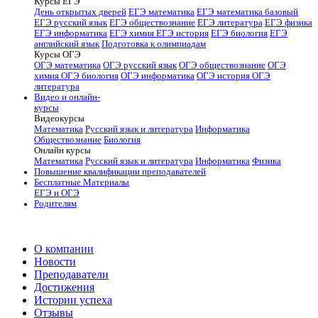
Курсы ЕГЭ
День открытых дверей
ЕГЭ математика
ЕГЭ математика базовый
ЕГЭ русский язык
ЕГЭ обществознание
ЕГЭ литература
ЕГЭ физика
ЕГЭ информатика
ЕГЭ химия
ЕГЭ история
ЕГЭ биология
ЕГЭ
английский язык
Подготовка к олимпиадам
Курсы ОГЭ
ОГЭ математика
ОГЭ русский язык
ОГЭ обществознание
ОГЭ
химия
ОГЭ биология
ОГЭ информатика
ОГЭ история
ОГЭ
литература
Видео и онлайн-
курсы
Видеокурсы
Математика
Русский язык и литература
Информатика
Обществознание
Биология
Онлайн курсы
Математика
Русский язык и литература
Информатика
Физика
Повышение квалификации преподавателей
Бесплатные Материалы
ЕГЭ и ОГЭ
Родителям
О компании
Новости
Преподаватели
Достижения
Истории успеха
Отзывы