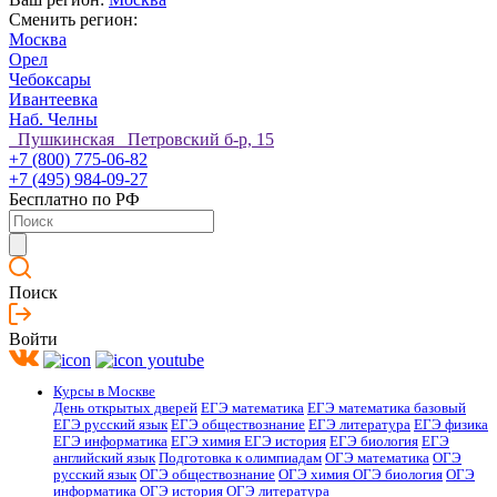
Сменить регион:
Москва
Орел
Чебоксары
Ивантеевка
Наб. Челны
Пушкинская Петровский б-р, 15
+7 (800) 775-06-82
+7 (495) 984-09-27
Бесплатно по РФ
Поиск
Войти
Курсы в Москве
День открытых дверей
ЕГЭ математика
ЕГЭ математика базовый
ЕГЭ русский язык
ЕГЭ обществознание
ЕГЭ литература
ЕГЭ физика
ЕГЭ информатика
ЕГЭ химия
ЕГЭ история
ЕГЭ биология
ЕГЭ
английский язык
Подготовка к олимпиадам
ОГЭ математика
ОГЭ
русский язык
ОГЭ обществознание
ОГЭ химия
ОГЭ биология
ОГЭ
информатика
ОГЭ история
ОГЭ литература