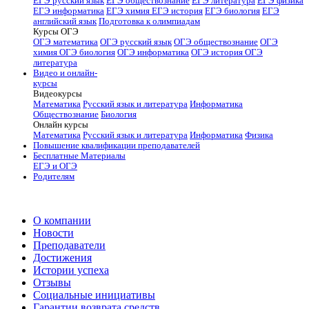
ЕГЭ русский язык
ЕГЭ обществознание
ЕГЭ литература
ЕГЭ физика
ЕГЭ информатика
ЕГЭ химия
ЕГЭ история
ЕГЭ биология
ЕГЭ
английский язык
Подготовка к олимпиадам
Курсы ОГЭ
ОГЭ математика
ОГЭ русский язык
ОГЭ обществознание
ОГЭ
химия
ОГЭ биология
ОГЭ информатика
ОГЭ история
ОГЭ
литература
Видео и онлайн-
курсы
Видеокурсы
Математика
Русский язык и литература
Информатика
Обществознание
Биология
Онлайн курсы
Математика
Русский язык и литература
Информатика
Физика
Повышение квалификации преподавателей
Бесплатные Материалы
ЕГЭ и ОГЭ
Родителям
О компании
Новости
Преподаватели
Достижения
Истории успеха
Отзывы
Социальные инициативы
Гарантии возврата средств