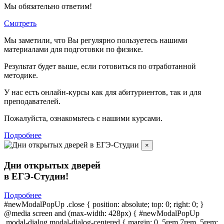
Мы обязательно ответим!
Смотреть
Мы заметили, что Вы регулярно пользуетесь нашими
материалами для подготовки по
физике.
Результат будет выше, если готовиться по отработанной
методике.
У нас есть онлайн-курсы как для абитуриентов, так и для
преподавателей.
Пожалуйста, ознакомьтесь с нашими курсами.
Подробнее
×
Дни открытых дверей
в ЕГЭ-Студии!
Подробнее
#newModalPopUp .close { position: absolute; top: 0; right: 0; }
@media screen and (max-width: 428px) { #newModalPopUp
.modal-dialog.modal-dialog-centered { margin: 0 .5rem 7rem .5rem;