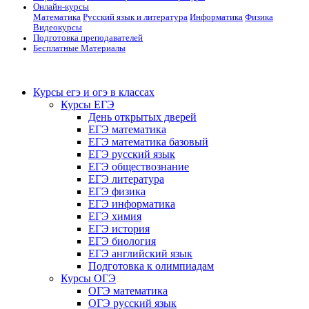
Онлайн-курсы
Математика
Русский язык и литература
Информатика
Физика
Видеокурсы
Подготовка преподавателей
Бесплатные Материалы
Курсы егэ и огэ в классах
Курсы ЕГЭ
День открытых дверей
ЕГЭ математика
ЕГЭ математика базовый
ЕГЭ русский язык
ЕГЭ обществознание
ЕГЭ литература
ЕГЭ физика
ЕГЭ информатика
ЕГЭ химия
ЕГЭ история
ЕГЭ биология
ЕГЭ английский язык
Подготовка к олимпиадам
Курсы ОГЭ
ОГЭ математика
ОГЭ русский язык