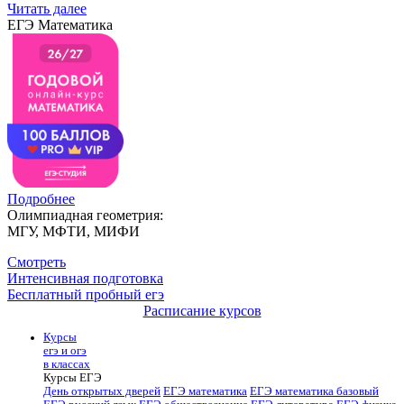
Читать далее
ЕГЭ Математика
Подробнее
Олимпиадная геометрия:
МГУ, МФТИ, МИФИ
Смотреть
Интенсивная подготовка
Бесплатный пробный егэ
Расписание курсов
Курсы
егэ и огэ
в классах
Курсы ЕГЭ
День открытых дверей
ЕГЭ математика
ЕГЭ математика базовый